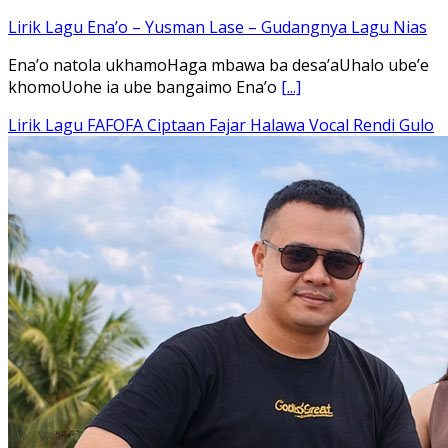
Lirik Lagu Ena’o – Yusman Lase – Gudangnya Lagu Nias