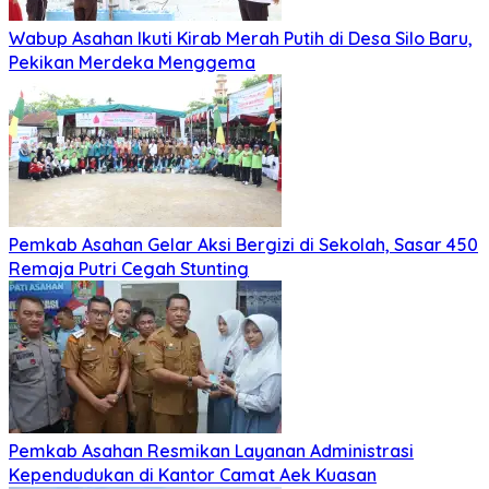
Juli 2, 2026
Juli 2, 2026
Di Hadapan Presiden Prabowo, Kapolda Sumut
Terima Tanda Kehormatan Nugraha Sakanti pada
Hari Bhayangkara ke-80
Mei 26, 2026
Mei 26, 2026
Sumut Terima Pengembalian TKD Terbesar Pasca
Bencana 2025, Tito Karnavian Apresiasi Hibah
Rp260 Miliar