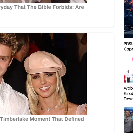
PRSU
Capa
Wabu
Kira
Desa
Peki
Men