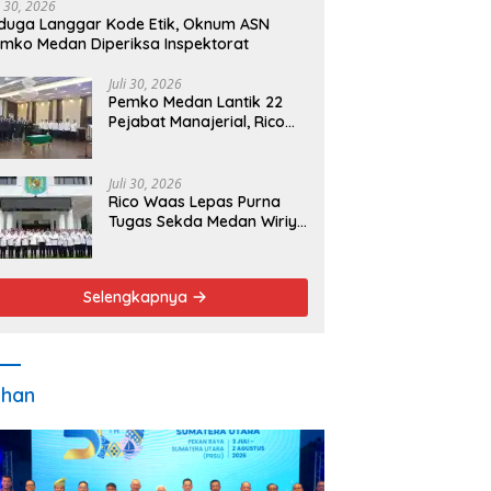
i 30, 2026
duga Langgar Kode Etik, Oknum ASN
mko Medan Diperiksa Inspektorat
Juli 30, 2026
Pemko Medan Lantik 22
Pejabat Manajerial, Rico
Waas Minta Pelayanan
Publik Lebih Cepat dan
Transparan
Juli 30, 2026
Rico Waas Lepas Purna
Tugas Sekda Medan Wiriya
Alrahman, Sebut
Pengabdian Tak Pernah
Berakhir
Selengkapnya
ahan