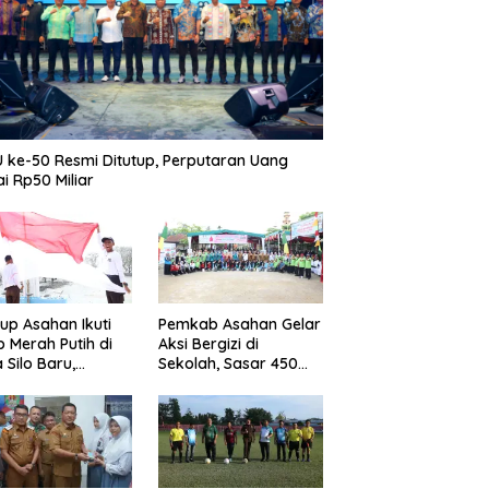
 ke-50 Resmi Ditutup, Perputaran Uang
i Rp50 Miliar
p Asahan Ikuti
Pemkab Asahan Gelar
b Merah Putih di
Aksi Bergizi di
 Silo Baru,
Sekolah, Sasar 450
kan Merdeka
Remaja Putri Cegah
ggema
Stunting