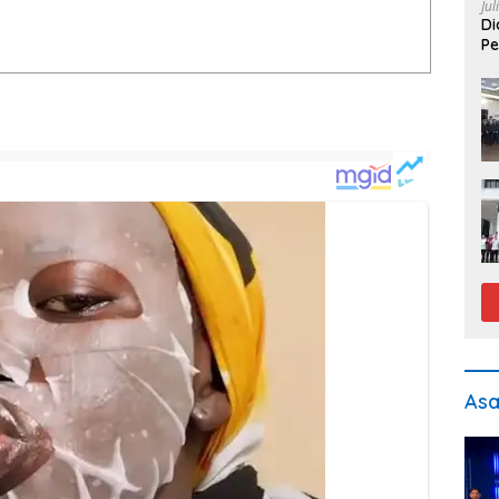
Jul
Di
Pe
As