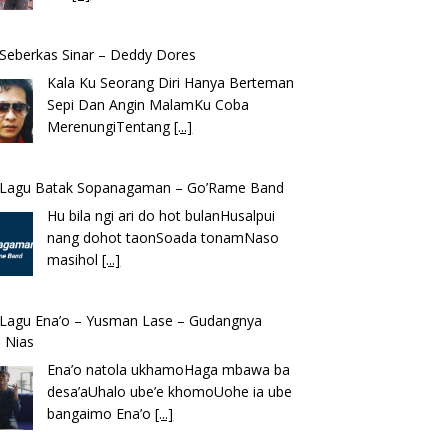
k Seberkas Sinar – Deddy Dores
Kala Ku Seorang Diri Hanya Berteman
Sepi Dan Angin MalamKu Coba
MerenungiTentang
[...]
k Lagu Batak Sopanagaman – Go’Rame Band
Hu bila ngi ari do hot bulanHusalpui
nang dohot taonSoada tonamNaso
masihol
[...]
k Lagu Ena’o – Yusman Lase – Gudangnya
 Nias
Ena’o natola ukhamoHaga mbawa ba
desa’aUhalo ube’e khomoUohe ia ube
bangaimo Ena’o
[...]