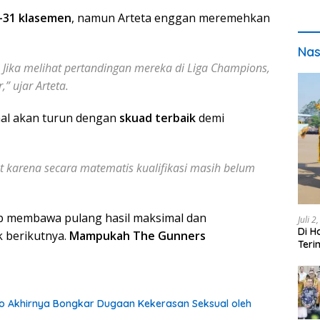
-31 klasemen
, namun Arteta enggan meremehkan
Nas
 Jika melihat pertandingan mereka di Liga Champions,
,”
ujar Arteta.
al akan turun dengan
skuad terbaik
demi
 karena secara matematis kualifikasi masih belum
iap membawa pulang hasil maksimal dan
Juli 2
Di H
 berikutnya.
Mampukah The Gunners
Teri
pada
o Akhirnya Bongkar Dugaan Kekerasan Seksual oleh