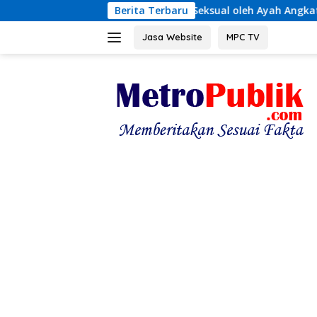
Langsung
Kekerasan Seksual oleh Ayah Angkat
Berita Terbaru
Terungkap! Krono
ke
konten
Jasa Website
MPC TV