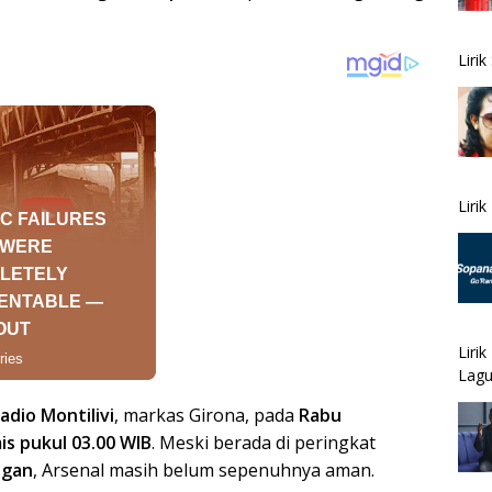
Liri
Liri
Liri
Lagu
adio Montilivi
, markas Girona, pada
Rabu
s pukul 03.00 WIB
. Meski berada di peringkat
ngan
, Arsenal masih belum sepenuhnya aman.