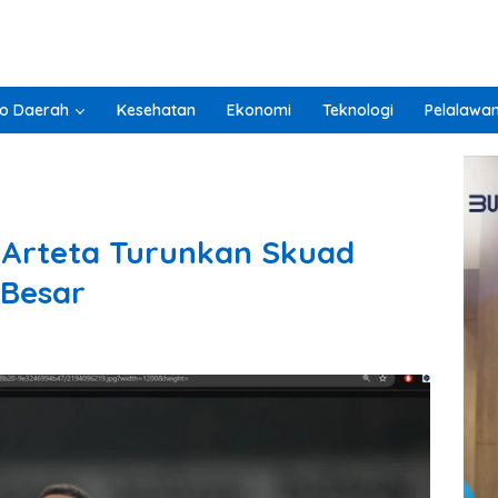
o Daerah
Kesehatan
Ekonomi
Teknologi
Pelalawa
 Arteta Turunkan Skuad
 Besar