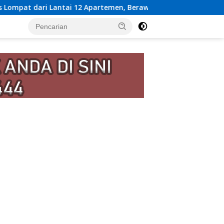
rtemen, Berawal dari Pesan Wanita Lewat Aplikasi Kencan