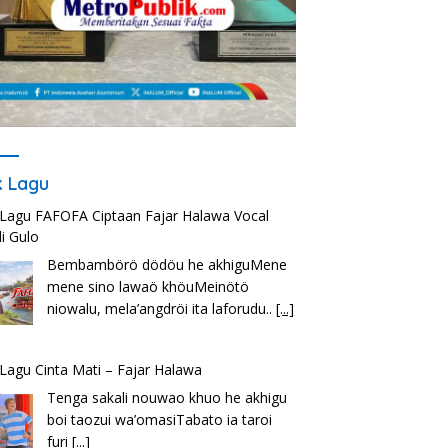
ik Lagu
k Lagu FAFOFA Ciptaan Fajar Halawa Vocal
i Gulo
Bembambörö dödöu he akhiguMene
mene sino lawaö khöuMeinötö
niowalu, mela’angdröi ita laforudu..
[...]
k Lagu Cinta Mati – Fajar Halawa
Tenga sakali nouwao khuo he akhigu
boi taozui wa’omasiTabato ia taroi
furi
[...]