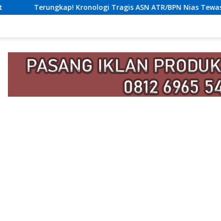
logi Tragis ASN ATR/BPN Nias Tewas Lompat dari Lantai 12 Apa