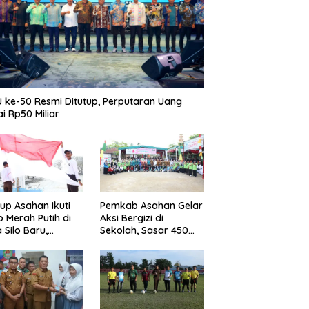
 ke-50 Resmi Ditutup, Perputaran Uang
i Rp50 Miliar
p Asahan Ikuti
Pemkab Asahan Gelar
b Merah Putih di
Aksi Bergizi di
 Silo Baru,
Sekolah, Sasar 450
kan Merdeka
Remaja Putri Cegah
ggema
Stunting