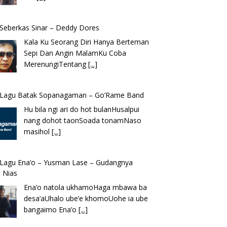
k Seberkas Sinar – Deddy Dores
Kala Ku Seorang Diri Hanya Berteman
Sepi Dan Angin MalamKu Coba
MerenungiTentang
[...]
k Lagu Batak Sopanagaman – Go’Rame Band
Hu bila ngi ari do hot bulanHusalpui
nang dohot taonSoada tonamNaso
masihol
[...]
k Lagu Ena’o – Yusman Lase – Gudangnya
 Nias
Ena’o natola ukhamoHaga mbawa ba
desa’aUhalo ube’e khomoUohe ia ube
bangaimo Ena’o
[...]