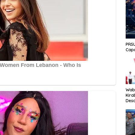
PRSU
Capa
Wabu
Kira
Desa
Peki
Men