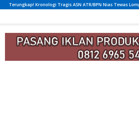
i Tragis ASN ATR/BPN Nias Tewas Lompat dari Lantai 12 Aparte