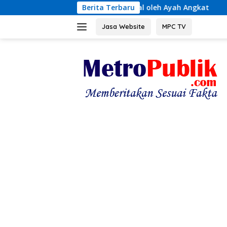
Langsung
erasan Seksual oleh Ayah Angkat
Berita Terbaru
Terungkap! Kronolog
ke
konten
Jasa Website
MPC TV