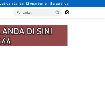
men, Berawal dari Pesan Wanita Lewat Aplikasi Kencan