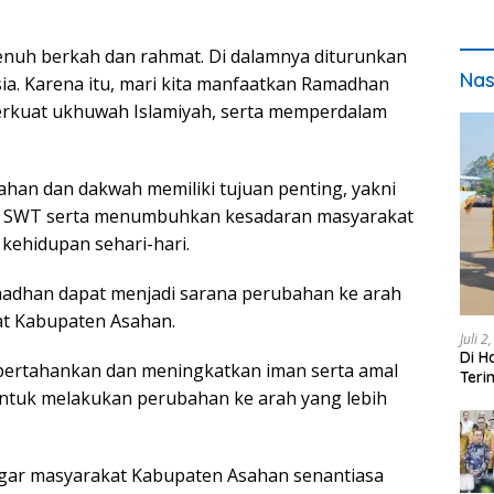
nuh berkah dan rahmat. Di dalamnya diturunkan
Nas
ia. Karena itu, mari kita manfaatkan Ramadhan
kuat ukhuwah Islamiyah, serta memperdalam
an dan dakwah memiliki tujuan penting, yakni
h SWT serta menumbuhkan kesadaran masyarakat
 kehidupan sehari-hari.
adhan dapat menjadi sarana perubahan ke arah
at Kabupaten Asahan.
Juli 2
Di H
pertahankan dan meningkatkan iman serta amal
Teri
a untuk melakukan perubahan ke arah yang lebih
pada
agar masyarakat Kabupaten Asahan senantiasa