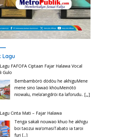
ik Lagu
k Lagu FAFOFA Ciptaan Fajar Halawa Vocal
i Gulo
Bembambörö dödöu he akhiguMene
mene sino lawaö khöuMeinötö
niowalu, mela’angdröi ita laforudu..
[...]
k Lagu Cinta Mati – Fajar Halawa
Tenga sakali nouwao khuo he akhigu
boi taozui wa’omasiTabato ia taroi
furi
[...]