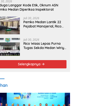
i 30, 2026
duga Langgar Kode Etik, Oknum ASN
mko Medan Diperiksa Inspektorat
Juli 30, 2026
Pemko Medan Lantik 22
Pejabat Manajerial, Rico
Waas Minta Pelayanan
Publik Lebih Cepat dan
Transparan
Juli 30, 2026
Rico Waas Lepas Purna
Tugas Sekda Medan Wiriya
Alrahman, Sebut
Pengabdian Tak Pernah
Berakhir
Selengkapnya
ahan