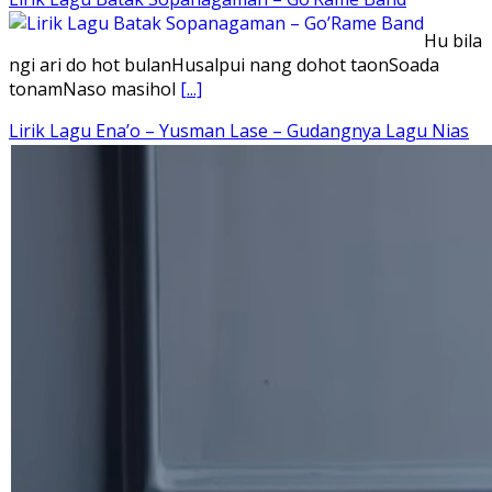
Hu bila
ngi ari do hot bulanHusalpui nang dohot taonSoada
tonamNaso masihol
[...]
Lirik Lagu Ena’o – Yusman Lase – Gudangnya Lagu Nias