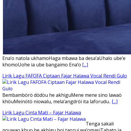
Ena’o natola ukhamoHaga mbawa ba desa’aUhalo ube’e
khomoUohe ia ube bangaimo Ena’o
[...]
Lirik Lagu FAFOFA Ciptaan Fajar Halawa Vocal Rendi Gulo
Bembambörö dödöu he akhiguMene mene sino lawaö
khöuMeinötö niowalu, mela’angdröi ita laforudu..
[...]
Lirik Lagu Cinta Mati – Fajar Halawa
Tenga sakali
nouwao khuo he akhigu boi taozui wa’omasiTabato ia