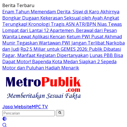
Langsung
Berita Terbaru
ke
Enam Tahun Memendam Derita, Siswi di Karo Akhirnya
konten
Bongkar Dugaan Kekerasan Seksual oleh Ayah Angkat
Terungkap! Kronologi Tragis ASN ATR/BPN Nias Tewas
Lompat dari Lantai 12 Apartemen, Berawal dari Pesan
Wanita Lewat Aplikasi Kencan
Ketum PWI Pusat Akhmad
Munir Tegaskan Wartawan PWI Jangan Terlibat Narkoba
dan Judi
Rp2,5 Miliar untuk GEMES 2026: Publik Dibatasi
Pagar, Manfaat Kegiatan Dipertanyakan
Lunas PBB Bisa
Dapat Motor! Bapenda Kota Medan Siapkan 2 Sepeda
Motor dan Puluhan Hadiah Menarik
Jasa Website
MPC TV