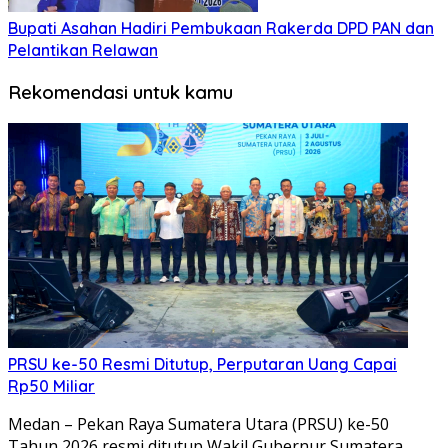
Bupati Asahan Hadiri Pembukaan Rakerda DPD PAN dan
Pelantikan Relawan
Rekomendasi untuk kamu
PRSU ke-50 Resmi Ditutup, Perputaran Uang Capai
Rp50 Miliar
Medan – Pekan Raya Sumatera Utara (PRSU) ke-50
Tahun 2026 resmi ditutup Wakil Gubernur Sumatera…