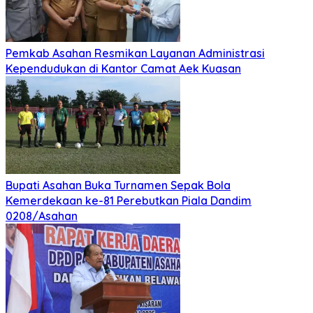
Pemkab Asahan Resmikan Layanan Administrasi
Kependudukan di Kantor Camat Aek Kuasan
Bupati Asahan Buka Turnamen Sepak Bola
Kemerdekaan ke-81 Perebutkan Piala Dandim
0208/Asahan