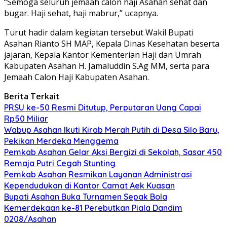
“Semoga seluruh jemaah calon haji Asahan sehat dan
bugar. Haji sehat, haji mabrur,” ucapnya.
Turut hadir dalam kegiatan tersebut Wakil Bupati
Asahan Rianto SH MAP, Kepala Dinas Kesehatan beserta
jajaran, Kepala Kantor Kementerian Haji dan Umrah
Kabupaten Asahan H. Jamaluddin S.Ag MM, serta para
Jemaah Calon Haji Kabupaten Asahan.
Berita Terkait
PRSU ke-50 Resmi Ditutup, Perputaran Uang Capai
Rp50 Miliar
Wabup Asahan Ikuti Kirab Merah Putih di Desa Silo Baru,
Pekikan Merdeka Menggema
Pemkab Asahan Gelar Aksi Bergizi di Sekolah, Sasar 450
Remaja Putri Cegah Stunting
Pemkab Asahan Resmikan Layanan Administrasi
Kependudukan di Kantor Camat Aek Kuasan
Bupati Asahan Buka Turnamen Sepak Bola
Kemerdekaan ke-81 Perebutkan Piala Dandim
0208/Asahan