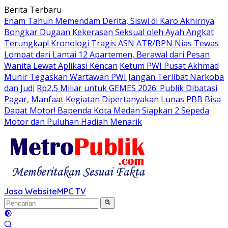
Langsung
Berita Terbaru
ke
Enam Tahun Memendam Derita, Siswi di Karo Akhirnya
konten
Bongkar Dugaan Kekerasan Seksual oleh Ayah Angkat
Terungkap! Kronologi Tragis ASN ATR/BPN Nias Tewas
Lompat dari Lantai 12 Apartemen, Berawal dari Pesan
Wanita Lewat Aplikasi Kencan
Ketum PWI Pusat Akhmad
Munir Tegaskan Wartawan PWI Jangan Terlibat Narkoba
dan Judi
Rp2,5 Miliar untuk GEMES 2026: Publik Dibatasi
Pagar, Manfaat Kegiatan Dipertanyakan
Lunas PBB Bisa
Dapat Motor! Bapenda Kota Medan Siapkan 2 Sepeda
Motor dan Puluhan Hadiah Menarik
Jasa Website
MPC TV