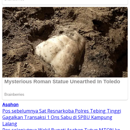
Asahan
Navigasi
Pos sebelumnya
Sat Resnarkoba Polres Tebing Tinggi
Gagalkan Transaksi 1 Ons Sabu di SPBU Kampung
pos
Lalang
Pos selanjutnya
Wakil Bupati Asahan Tutup MTQN ke-