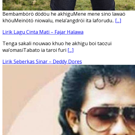
Ena’o natola ukhamoHaga mbawa ba desa’aUhalo ube’e
khomoUohe ia ube bangaimo Ena’o
[...]
Lirik Lagu FAFOFA Ciptaan Fajar Halawa Vocal Rendi Gulo