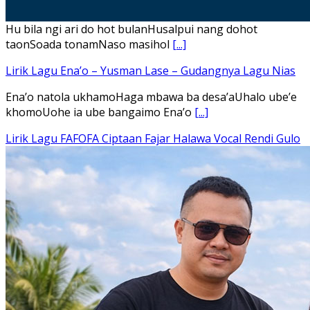
Hu bila ngi ari do hot bulanHusalpui nang dohot
taonSoada tonamNaso masihol
[...]
Lirik Lagu Ena’o – Yusman Lase – Gudangnya Lagu Nias