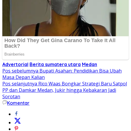
Advertorial
Berita sumatera utara
Medan
Navigasi
Pos sebelumnya
Bupati Asahan: Pendidikan Bisa Ubah
Masa Depan Kalian
pos
Pos selanjutnya
Rico Waas Bongkar Strategi Baru Satpol
PP dan Damkar Medan, Jukir hingga Kebakaran Jadi
Sorotan
Komentar