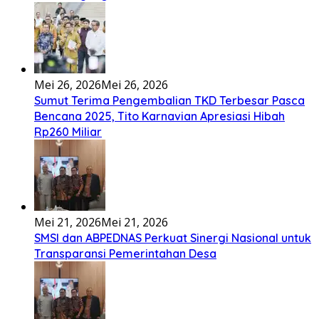
Ena’o natola ukhamoHaga mbawa ba desa’aUhalo ube’e
khomoUohe ia ube bangaimo Ena’o
[...]
Lirik Lagu FAFOFA Ciptaan Fajar Halawa Vocal Rendi Gulo