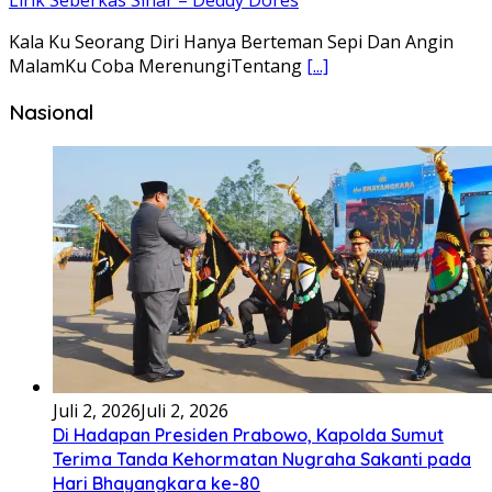
Hu bila ngi ari do hot bulanHusalpui nang dohot
taonSoada tonamNaso masihol
[...]
Lirik Lagu Ena’o – Yusman Lase – Gudangnya Lagu Nias