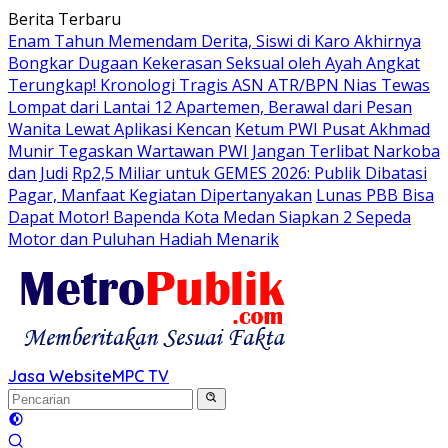
Langsung
Berita Terbaru
ke
Enam Tahun Memendam Derita, Siswi di Karo Akhirnya
konten
Bongkar Dugaan Kekerasan Seksual oleh Ayah Angkat
Terungkap! Kronologi Tragis ASN ATR/BPN Nias Tewas
Lompat dari Lantai 12 Apartemen, Berawal dari Pesan
Wanita Lewat Aplikasi Kencan
Ketum PWI Pusat Akhmad
Munir Tegaskan Wartawan PWI Jangan Terlibat Narkoba
dan Judi
Rp2,5 Miliar untuk GEMES 2026: Publik Dibatasi
Pagar, Manfaat Kegiatan Dipertanyakan
Lunas PBB Bisa
Dapat Motor! Bapenda Kota Medan Siapkan 2 Sepeda
Motor dan Puluhan Hadiah Menarik
Jasa Website
MPC TV