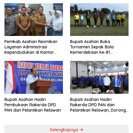
Pemkab Asahan Resmikan
Bupati Asahan Buka
Layanan Administrasi
Turnamen Sepak Bola
Kependudukan di Kantor
Kemerdekaan ke-81
Camat Aek Kuasan
Perebutkan Piala Dandim
0208/Asahan
Bupati Asahan Hadiri
Bupati Asahan Hadiri
Rakerda DPD PAN dan
Pembukaan Rakerda DPD
Pelantikan Relawan, Dorong
PAN dan Pelantikan Relawan
Sinergi untuk Kemajuan
Daerah
Selengkapnya