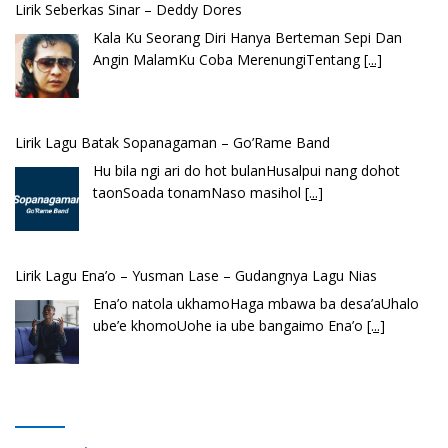
Lirik Seberkas Sinar – Deddy Dores
Kala Ku Seorang Diri Hanya Berteman Sepi Dan
Angin MalamKu Coba MerenungiTentang
[...]
Lirik Lagu Batak Sopanagaman – Go’Rame Band
Hu bila ngi ari do hot bulanHusalpui nang dohot
taonSoada tonamNaso masihol
[...]
Lirik Lagu Ena’o – Yusman Lase – Gudangnya Lagu Nias
Ena’o natola ukhamoHaga mbawa ba desa’aUhalo
ube’e khomoUohe ia ube bangaimo Ena’o
[...]