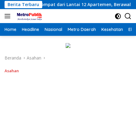
Langsung
i Lantai 12 Apartemen, Berawal dari Pesan Wanita Lewat Aplik
Berita Terbaru
ke
konten
Home
Headline
Nasional
Metro Daerah
Kesehatan
Eko
Beranda
Asahan
Asahan