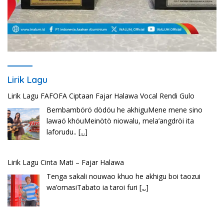
Lirik Lagu
Lirik Lagu FAFOFA Ciptaan Fajar Halawa Vocal Rendi Gulo
Bembambörö dödöu he akhiguMene mene sino
lawaö khöuMeinötö niowalu, mela’angdröi ita
laforudu..
[...]
Lirik Lagu Cinta Mati – Fajar Halawa
Tenga sakali nouwao khuo he akhigu boi taozui
wa’omasiTabato ia taroi furi
[...]