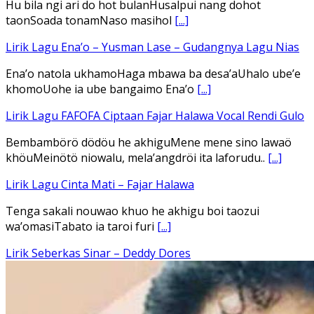
Hu bila ngi ari do hot bulanHusalpui nang dohot
taonSoada tonamNaso masihol
[...]
Lirik Lagu Ena’o – Yusman Lase – Gudangnya Lagu Nias
Ena’o natola ukhamoHaga mbawa ba desa’aUhalo ube’e
khomoUohe ia ube bangaimo Ena’o
[...]
Lirik Lagu FAFOFA Ciptaan Fajar Halawa Vocal Rendi Gulo