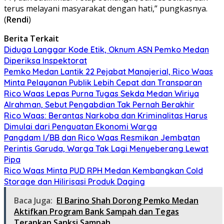
terus melayani masyarakat dengan hati,” pungkasnya.
(
Rendi
)
Berita Terkait
Diduga Langgar Kode Etik, Oknum ASN Pemko Medan
Diperiksa Inspektorat
Pemko Medan Lantik 22 Pejabat Manajerial, Rico Waas
Minta Pelayanan Publik Lebih Cepat dan Transparan
Rico Waas Lepas Purna Tugas Sekda Medan Wiriya
Alrahman, Sebut Pengabdian Tak Pernah Berakhir
Rico Waas: Berantas Narkoba dan Kriminalitas Harus
Dimulai dari Penguatan Ekonomi Warga
Pangdam I/BB dan Rico Waas Resmikan Jembatan
Perintis Garuda, Warga Tak Lagi Menyeberang Lewat
Pipa
Rico Waas Minta PUD RPH Medan Kembangkan Cold
Storage dan Hilirisasi Produk Daging
Baca Juga:
El Barino Shah Dorong Pemko Medan
Aktifkan Program Bank Sampah dan Tegas
Terapkan Sanksi Sampah