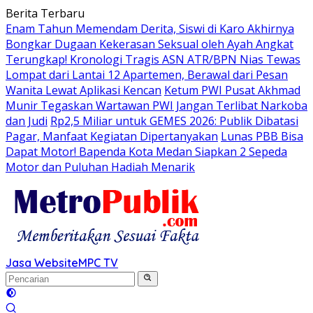
Langsung
Berita Terbaru
ke
Enam Tahun Memendam Derita, Siswi di Karo Akhirnya
konten
Bongkar Dugaan Kekerasan Seksual oleh Ayah Angkat
Terungkap! Kronologi Tragis ASN ATR/BPN Nias Tewas
Lompat dari Lantai 12 Apartemen, Berawal dari Pesan
Wanita Lewat Aplikasi Kencan
Ketum PWI Pusat Akhmad
Munir Tegaskan Wartawan PWI Jangan Terlibat Narkoba
dan Judi
Rp2,5 Miliar untuk GEMES 2026: Publik Dibatasi
Pagar, Manfaat Kegiatan Dipertanyakan
Lunas PBB Bisa
Dapat Motor! Bapenda Kota Medan Siapkan 2 Sepeda
Motor dan Puluhan Hadiah Menarik
Jasa Website
MPC TV