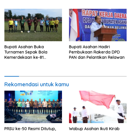
Camat Aek Kuasan
Bupati Asahan Buka
Bupati Asahan Hadiri
Turnamen Sepak Bola
Pembukaan Rakerda DPD
Kemerdekaan ke-81
PAN dan Pelantikan Relawan
Perebutkan Piala Dandim
0208/Asahan
Rekomendasi untuk kamu
PRSU ke-50 Resmi Ditutup,
Wabup Asahan Ikuti Kirab