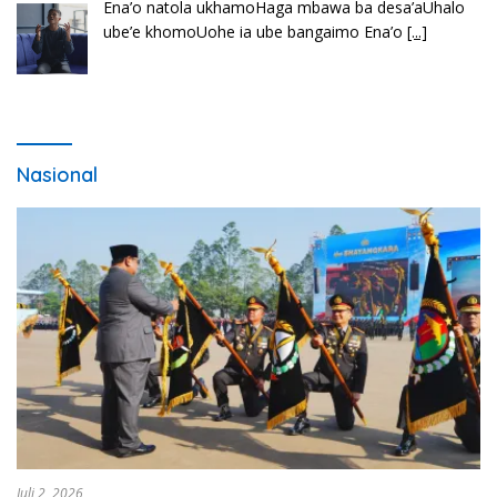
Bembambörö dödöu he akhiguMene mene sino
lawaö khöuMeinötö niowalu, mela’angdröi ita
laforudu..
[...]
Nasional
Juli 2, 2026