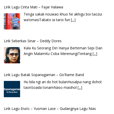
Lirik Seberkas Sinar – Deddy Dores
Kala Ku Seorang Diri Hanya Berteman Sepi Dan
Angin MalamKu Coba MerenungiTentang
[...]
Lirik Lagu Batak Sopanagaman – Go’Rame Band
Hu bila ngi ari do hot bulanHusalpui nang dohot
taonSoada tonamNaso masihol
[...]
Lirik Lagu Ena’o – Yusman Lase – Gudangnya Lagu Nias
Ena’o natola ukhamoHaga mbawa ba desa’aUhalo
ube’e khomoUohe ia ube bangaimo Ena’o
[...]
Lirik Lagu FAFOFA Ciptaan Fajar Halawa Vocal Rendi Gulo