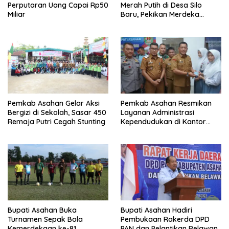
Perputaran Uang Capai Rp50
Merah Putih di Desa Silo
Miliar
Baru, Pekikan Merdeka
Menggema
Pemkab Asahan Gelar Aksi
Pemkab Asahan Resmikan
Bergizi di Sekolah, Sasar 450
Layanan Administrasi
Remaja Putri Cegah Stunting
Kependudukan di Kantor
Camat Aek Kuasan
Bupati Asahan Buka
Bupati Asahan Hadiri
Turnamen Sepak Bola
Pembukaan Rakerda DPD
Kemerdekaan ke-81
PAN dan Pelantikan Relawan