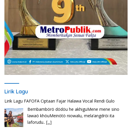
Lirik Lagu
Lirik Lagu Cinta Mati – Fajar Halawa
Tenga sakali nouwao khuo he akhigu boi taozui
wa’omasiTabato ia taroi furi
[...]