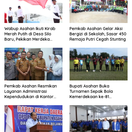
Wabup Asahan Ikuti Kirab
Pemkab Asahan Gelar Aksi
Merah Putih di Desa Silo
Bergizi di Sekolah, Sasar 450
Baru, Pekikan Merdeka
Remaja Putri Cegah Stunting
Menggema
Pemkab Asahan Resmikan
Bupati Asahan Buka
Layanan Administrasi
Turnamen Sepak Bola
Kependudukan di Kantor
Kemerdekaan ke-81
Camat Aek Kuasan
Perebutkan Piala Dandim
0208/Asahan