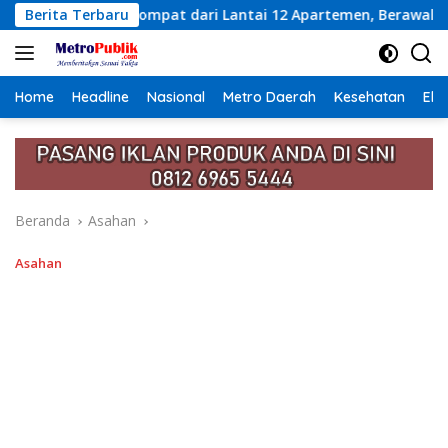
Langsung
ri Lantai 12 Apartemen, Berawal dari Pesan Wanita Lewat Apl
Berita Terbaru
ke
konten
Home
Headline
Nasional
Metro Daerah
Kesehatan
Eko
Beranda
Asahan
Asahan