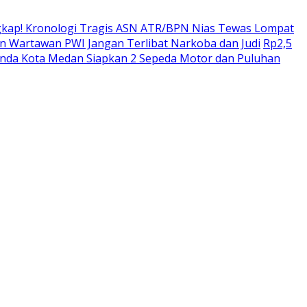
kap! Kronologi Tragis ASN ATR/BPN Nias Tewas Lompat
 Wartawan PWI Jangan Terlibat Narkoba dan Judi
Rp2,5
enda Kota Medan Siapkan 2 Sepeda Motor dan Puluhan