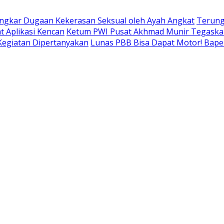
ngkar Dugaan Kekerasan Seksual oleh Ayah Angkat
Terung
t Aplikasi Kencan
Ketum PWI Pusat Akhmad Munir Tegaskan
 Kegiatan Dipertanyakan
Lunas PBB Bisa Dapat Motor! Bap