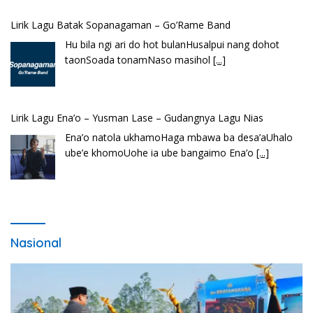
Lirik Lagu Batak Sopanagaman – Go’Rame Band
Hu bila ngi ari do hot bulanHusalpui nang dohot
taonSoada tonamNaso masihol
[...]
Lirik Lagu Ena’o – Yusman Lase – Gudangnya Lagu Nias
Ena’o natola ukhamoHaga mbawa ba desa’aUhalo
ube’e khomoUohe ia ube bangaimo Ena’o
[...]
Nasional