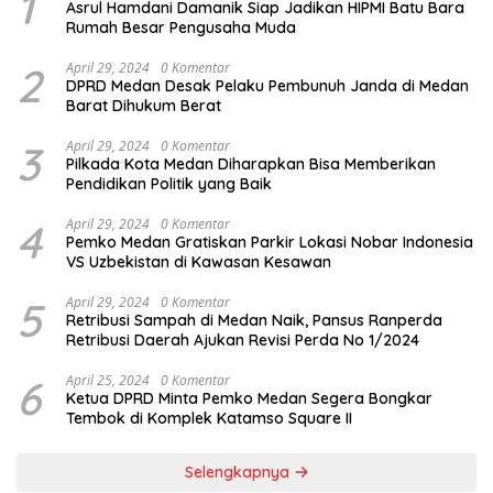
1
Asrul Hamdani Damanik Siap Jadikan HIPMI Batu Bara
Rumah Besar Pengusaha Muda
2
April 29, 2024
0 Komentar
DPRD Medan Desak Pelaku Pembunuh Janda di Medan
Barat Dihukum Berat
3
April 29, 2024
0 Komentar
Pilkada Kota Medan Diharapkan Bisa Memberikan
Pendidikan Politik yang Baik
4
April 29, 2024
0 Komentar
Pemko Medan Gratiskan Parkir Lokasi Nobar Indonesia
VS Uzbekistan di Kawasan Kesawan
5
April 29, 2024
0 Komentar
Retribusi Sampah di Medan Naik, Pansus Ranperda
Retribusi Daerah Ajukan Revisi Perda No 1/2024
6
April 25, 2024
0 Komentar
Ketua DPRD Minta Pemko Medan Segera Bongkar
Tembok di Komplek Katamso Square II
Selengkapnya