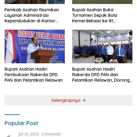
Pemkab Asahan Resmikan
Bupati Asahan Buka
Layanan Administrasi
Turnamen Sepak Bola
Kependudukan di Kantor
Kemerdekaan ke-81
Camat Aek Kuasan
Perebutkan Piala Dandim
0208/Asahan
Bupati Asahan Hadiri
Bupati Asahan Hadiri
Pembukaan Rakerda DPD
Rakerda DPD PAN dan
PAN dan Pelantikan Relawan
Pelantikan Relawan, Dorong
Sinergi untuk Kemajuan
Daerah
Selengkapnya
Popular Post
Juli 31, 2026
0 Komentar