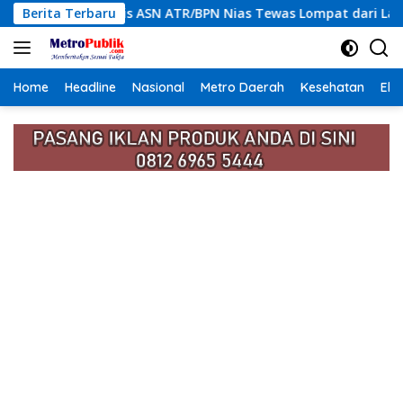
Langsung
 Tragis ASN ATR/BPN Nias Tewas Lompat dari Lantai 12 Apartem
Berita Terbaru
ke
konten
Home
Headline
Nasional
Metro Daerah
Kesehatan
Eko