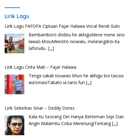
Lirik Lagu
Lirik Lagu FAFOFA Ciptaan Fajar Halawa Vocal Rendi Gulo
Bembambörö dödöu he akhiguMene mene sino
lawaö khöuMeinötö niowalu, mela’angdröi ita
laforudu..
[...]
Lirik Lagu Cinta Mati – Fajar Halawa
Tenga sakali nouwao khuo he akhigu boi taozui
wa’omasiTabato ia taroi furi
[...]
Lirik Seberkas Sinar – Deddy Dores
Kala Ku Seorang Diri Hanya Berteman Sepi Dan
Angin MalamKu Coba MerenungiTentang
[...]