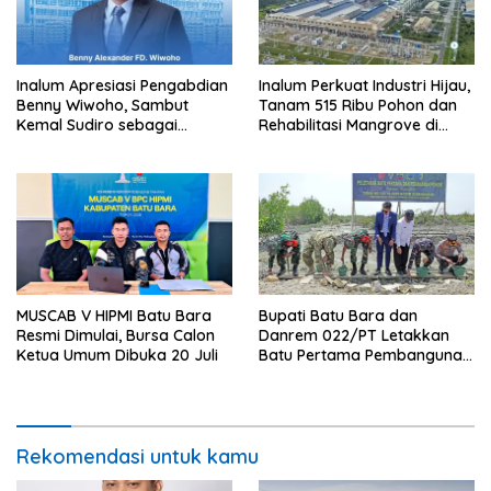
Inalum Apresiasi Pengabdian
Inalum Perkuat Industri Hijau,
Benny Wiwoho, Sambut
Tanam 515 Ribu Pohon dan
Kemal Sudiro sebagai
Rehabilitasi Mangrove di
Direktur SDM dan
Batu Bara
Transformasi Korporasi
MUSCAB V HIPMI Batu Bara
Bupati Batu Bara dan
Resmi Dimulai, Bursa Calon
Danrem 022/PT Letakkan
Ketua Umum Dibuka 20 Juli
Batu Pertama Pembangunan
Turap, TMMD ke-129
Targetkan Tanam 1.000
Pohon
Rekomendasi untuk kamu