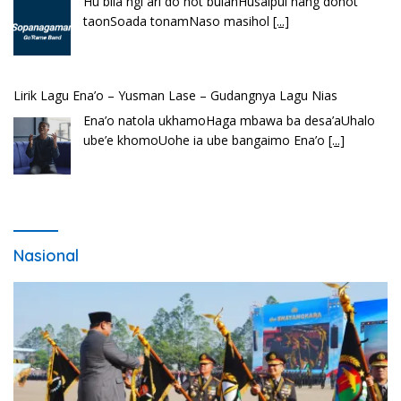
Hu bila ngi ari do hot bulanHusalpui nang dohot
taonSoada tonamNaso masihol
[...]
Lirik Lagu Ena’o – Yusman Lase – Gudangnya Lagu Nias
Ena’o natola ukhamoHaga mbawa ba desa’aUhalo
ube’e khomoUohe ia ube bangaimo Ena’o
[...]
Nasional