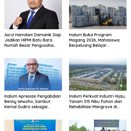
Asrul Hamdani Damanik Siap
Inalum Buka Program
Jadikan HIPMI Batu Bara
Magang 2026, Mahasiswa
Rumah Besar Pengusaha
Berpeluang Belajar
Muda
Langsung di Industri
Strategis Nasional
Inalum Apresiasi Pengabdian
Inalum Perkuat Industri Hijau,
Benny Wiwoho, Sambut
Tanam 515 Ribu Pohon dan
Kemal Sudiro sebagai
Rehabilitasi Mangrove di
Direktur SDM dan
Batu Bara
Transformasi Korporasi