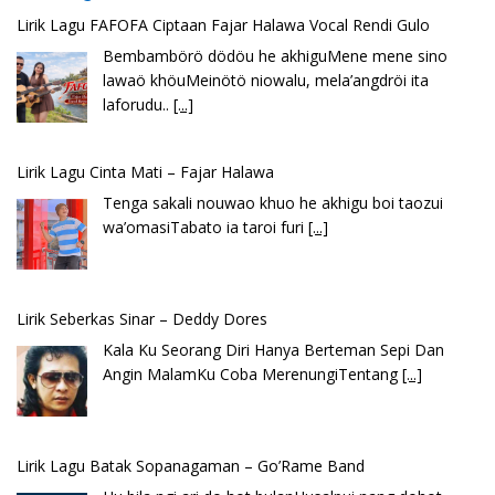
Lirik Lagu FAFOFA Ciptaan Fajar Halawa Vocal Rendi Gulo
Bembambörö dödöu he akhiguMene mene sino
lawaö khöuMeinötö niowalu, mela’angdröi ita
laforudu..
[...]
Lirik Lagu Cinta Mati – Fajar Halawa
Tenga sakali nouwao khuo he akhigu boi taozui
wa’omasiTabato ia taroi furi
[...]
Lirik Seberkas Sinar – Deddy Dores
Kala Ku Seorang Diri Hanya Berteman Sepi Dan
Angin MalamKu Coba MerenungiTentang
[...]
Lirik Lagu Batak Sopanagaman – Go’Rame Band