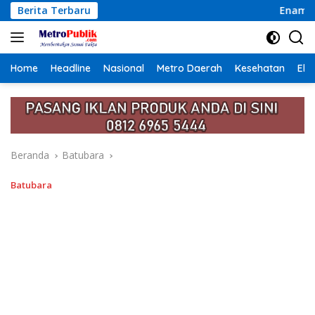
Langsung
Berita Terbaru
Enam Tahun Memendam Derita, Si
ke
konten
Home
Headline
Nasional
Metro Daerah
Kesehatan
Eko
Beranda
Batubara
Batubara