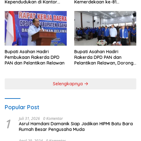
Kependudukan di Kantor
Kemerdekaan ke-81
Camat Aek Kuasan
Perebutkan Piala Dandim
0208/Asahan
Bupati Asahan Hadiri
Bupati Asahan Hadiri
Pembukaan Rakerda DPD
Rakerda DPD PAN dan
PAN dan Pelantikan Relawan
Pelantikan Relawan, Dorong
Sinergi untuk Kemajuan
Daerah
Selengkapnya
Popular Post
1
Juli 31, 2026
0 Komentar
Asrul Hamdani Damanik Siap Jadikan HIPMI Batu Bara
Rumah Besar Pengusaha Muda
April 29, 2024
0 Komentar