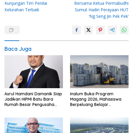
Kunjungan Tim Penilai
Bersama Ketua Permabudhi
Kelurahan Terbaik
Sumut Hadiri Perayaan HUT
‘Ng Seng Jin Pek Pek’
Baca Juga
Asrul Hamdani Damanik Siap
Inalum Buka Program
Jadikan HIPMI Batu Bara
Magang 2026, Mahasiswa
Rumah Besar Pengusaha
Berpeluang Belajar
Muda
Langsung di Industri
Strategis Nasional