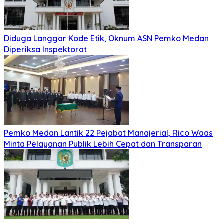
Diduga Langgar Kode Etik, Oknum ASN Pemko Medan
Diperiksa Inspektorat
Pemko Medan Lantik 22 Pejabat Manajerial, Rico Waas
Minta Pelayanan Publik Lebih Cepat dan Transparan