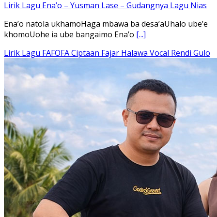
Lirik Lagu Ena’o – Yusman Lase – Gudangnya Lagu Nias