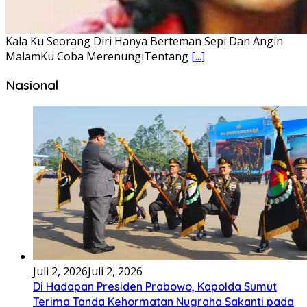
Bembambörö dödöu he akhiguMene mene sino lawaö