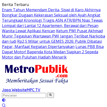
Langsung
Berita Terbaru
ke
Enam Tahun Memendam Derita, Siswi di Karo Akhirnya
konten
Bongkar Dugaan Kekerasan Seksual oleh Ayah Angkat
Terungkap! Kronologi Tragis ASN ATR/BPN Nias Tewas
Lompat dari Lantai 12 Apartemen, Berawal dari Pesan
Wanita Lewat Aplikasi Kencan
Ketum PWI Pusat Akhmad
Munir Tegaskan Wartawan PWI Jangan Terlibat Narkoba
dan Judi
Rp2,5 Miliar untuk GEMES 2026: Publik Dibatasi
Pagar, Manfaat Kegiatan Dipertanyakan
Lunas PBB Bisa
Dapat Motor! Bapenda Kota Medan Siapkan 2 Sepeda
Motor dan Puluhan Hadiah Menarik
Jasa Website
MPC TV