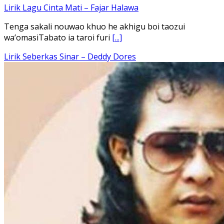
Ena’o natola ukhamoHaga mbawa ba desa’aUhalo ube’e
khomoUohe ia ube bangaimo Ena’o
[...]
Lirik Lagu FAFOFA Ciptaan Fajar Halawa Vocal Rendi Gulo