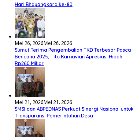
khöuMeinötö niowalu, mela’angdröi ita laforudu..
[...]
Lirik Lagu Cinta Mati – Fajar Halawa