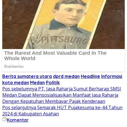
Berita sumatera utara
dprd medan
Headline
Informasi
kota medan
Medan
Politik
Navigasi
Pos sebelumnya
PT. Jasa Raharja Sumut Berharap SMSI
Medan Dapat Mensosialisasikan Manfaat Jasa Raharja
pos
Dengan Kepatuhan Membayar Pajak Kenderaan
Pos selanjutnya
Semarak HUT Pujakesuma ke-44 Tahun
2024 di Kabupaten Asahan
Komentar