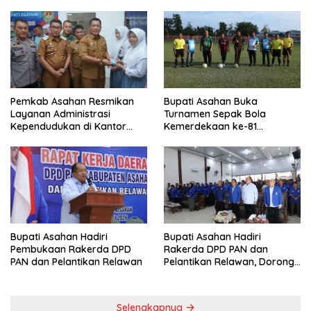
Menggema
Pemkab Asahan Resmikan
Bupati Asahan Buka
Layanan Administrasi
Turnamen Sepak Bola
Kependudukan di Kantor
Kemerdekaan ke-81
Camat Aek Kuasan
Perebutkan Piala Dandim
0208/Asahan
Bupati Asahan Hadiri
Bupati Asahan Hadiri
Rakerda DPD PAN dan
Pembukaan Rakerda DPD
Pelantikan Relawan, Dorong
PAN dan Pelantikan Relawan
Sinergi untuk Kemajuan
Daerah
Selengkapnya