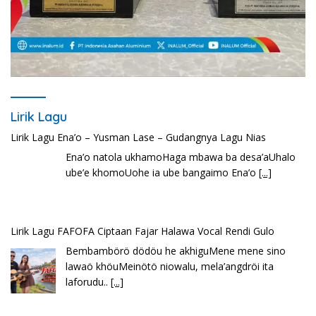
Lirik Lagu
Lirik Lagu FAFOFA Ciptaan Fajar Halawa Vocal Rendi Gulo
Bembambörö dödöu he akhiguMene mene sino
lawaö khöuMeinötö niowalu, mela’angdröi ita
laforudu..
[...]
Lirik Lagu Cinta Mati – Fajar Halawa
Tenga sakali nouwao khuo he akhigu boi taozui
wa’omasiTabato ia taroi furi
[...]