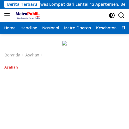
Langsung
mpat dari Lantai 12 Apartemen, Berawal dari Pesan Wanita Le
Berita Terbaru
ke
konten
Home
Headline
Nasional
Metro Daerah
Kesehatan
Eko
Beranda
Asahan
Asahan