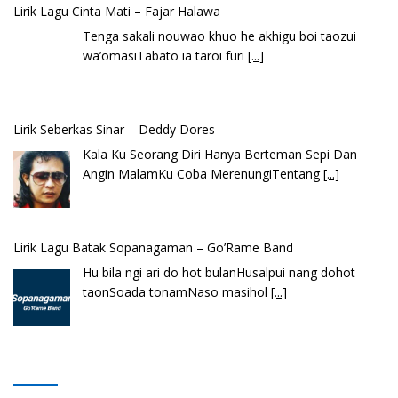
Lirik Seberkas Sinar – Deddy Dores
Kala Ku Seorang Diri Hanya Berteman Sepi Dan
Angin MalamKu Coba MerenungiTentang
[...]
Lirik Lagu Batak Sopanagaman – Go’Rame Band
Hu bila ngi ari do hot bulanHusalpui nang dohot
taonSoada tonamNaso masihol
[...]
Lirik Lagu Ena’o – Yusman Lase – Gudangnya Lagu Nias
Ena’o natola ukhamoHaga mbawa ba desa’aUhalo
ube’e khomoUohe ia ube bangaimo Ena’o
[...]