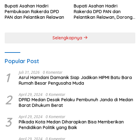
Bupati Asahan Hadiri
Bupati Asahan Hadiri
Pembukaan Rakerda DPD
Rakerda DPD PAN dan
PAN dan Pelantikan Relawan
Pelantikan Relawan, Dorong
Sinergi untuk Kemajuan
Daerah
Selengkapnya
Popular Post
1
Juli 31, 2026
0 Komentar
Asrul Hamdani Damanik Siap Jadikan HIPMI Batu Bara
Rumah Besar Pengusaha Muda
2
April 29, 2024
0 Komentar
DPRD Medan Desak Pelaku Pembunuh Janda di Medan
Barat Dihukum Berat
3
April 29, 2024
0 Komentar
Pilkada Kota Medan Diharapkan Bisa Memberikan
Pendidikan Politik yang Baik
April 29, 2024
0 Komentar