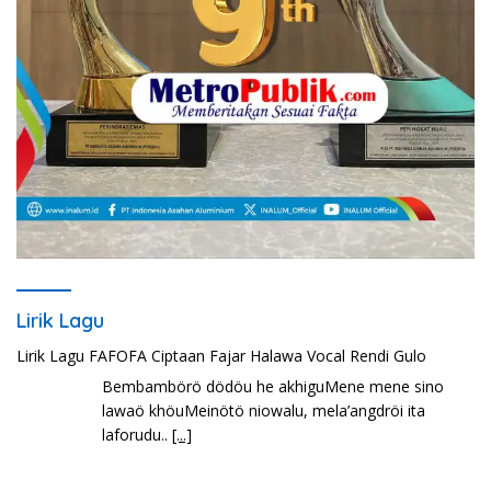
Lirik Lagu
Lirik Lagu FAFOFA Ciptaan Fajar Halawa Vocal Rendi Gulo
Bembambörö dödöu he akhiguMene mene sino
lawaö khöuMeinötö niowalu, mela’angdröi ita
laforudu..
[...]