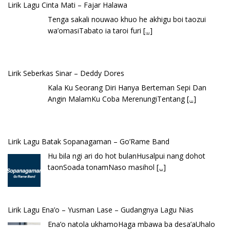
Lirik Lagu Cinta Mati – Fajar Halawa
Tenga sakali nouwao khuo he akhigu boi taozui
wa’omasiTabato ia taroi furi
[...]
Lirik Seberkas Sinar – Deddy Dores
Kala Ku Seorang Diri Hanya Berteman Sepi Dan
Angin MalamKu Coba MerenungiTentang
[...]
Lirik Lagu Batak Sopanagaman – Go’Rame Band
Hu bila ngi ari do hot bulanHusalpui nang dohot
taonSoada tonamNaso masihol
[...]
Lirik Lagu Ena’o – Yusman Lase – Gudangnya Lagu Nias
Ena’o natola ukhamoHaga mbawa ba desa’aUhalo