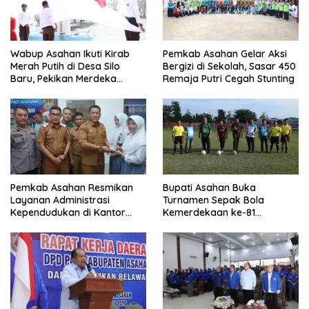
Wabup Asahan Ikuti Kirab
Pemkab Asahan Gelar Aksi
Merah Putih di Desa Silo
Bergizi di Sekolah, Sasar 450
Baru, Pekikan Merdeka
Remaja Putri Cegah Stunting
Menggema
Pemkab Asahan Resmikan
Bupati Asahan Buka
Layanan Administrasi
Turnamen Sepak Bola
Kependudukan di Kantor
Kemerdekaan ke-81
Camat Aek Kuasan
Perebutkan Piala Dandim
0208/Asahan