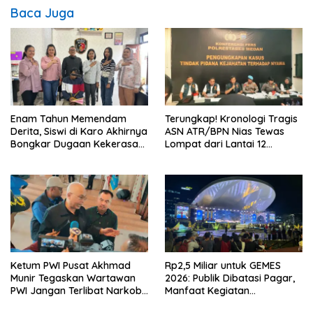
Baca Juga
Enam Tahun Memendam
Terungkap! Kronologi Tragis
Derita, Siswi di Karo Akhirnya
ASN ATR/BPN Nias Tewas
Bongkar Dugaan Kekerasan
Lompat dari Lantai 12
Seksual oleh Ayah Angkat
Apartemen, Berawal dari
Pesan Wanita Lewat Aplikasi
Kencan
Ketum PWI Pusat Akhmad
Rp2,5 Miliar untuk GEMES
Munir Tegaskan Wartawan
2026: Publik Dibatasi Pagar,
PWI Jangan Terlibat Narkoba
Manfaat Kegiatan
dan Judi
Dipertanyakan