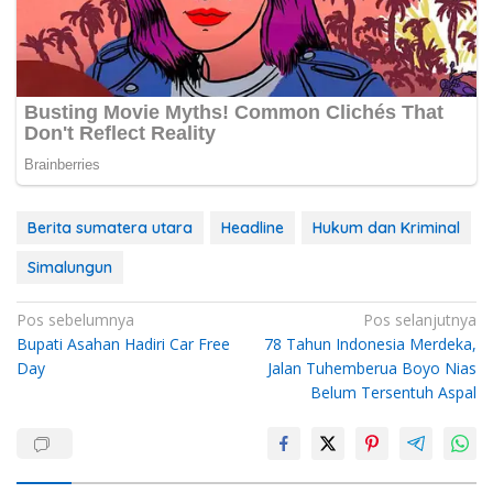
Berita sumatera utara
Headline
Hukum dan Kriminal
Simalungun
Navigasi
Pos sebelumnya
Pos selanjutnya
Bupati Asahan Hadiri Car Free
78 Tahun Indonesia Merdeka,
pos
Day
Jalan Tuhemberua Boyo Nias
Belum Tersentuh Aspal