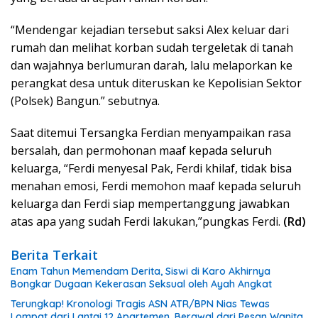
“Mendengar kejadian tersebut saksi Alex keluar dari
rumah dan melihat korban sudah tergeletak di tanah
dan wajahnya berlumuran darah, lalu melaporkan ke
perangkat desa untuk diteruskan ke Kepolisian Sektor
(Polsek) Bangun.” sebutnya.
Saat ditemui Tersangka Ferdian menyampaikan rasa
bersalah, dan permohonan maaf kepada seluruh
keluarga, “Ferdi menyesal Pak, Ferdi khilaf, tidak bisa
menahan emosi, Ferdi memohon maaf kepada seluruh
keluarga dan Ferdi siap mempertanggung jawabkan
atas apa yang sudah Ferdi lakukan,”pungkas Ferdi.
(Rd)
Berita Terkait
Enam Tahun Memendam Derita, Siswi di Karo Akhirnya
Bongkar Dugaan Kekerasan Seksual oleh Ayah Angkat
Terungkap! Kronologi Tragis ASN ATR/BPN Nias Tewas
Lompat dari Lantai 12 Apartemen, Berawal dari Pesan Wanita