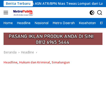
Langsung
ATR/BPN Nias Tewas Lompat dari Lantai 12 Apartemen, Berawal 
Berita Terbaru
ke
konten
Home
Headline
Nasional
Metro Daerah
Kesehatan
Eko
Beranda
Headline
Headline
,
Hukum dan Kriminal
,
Simalungun