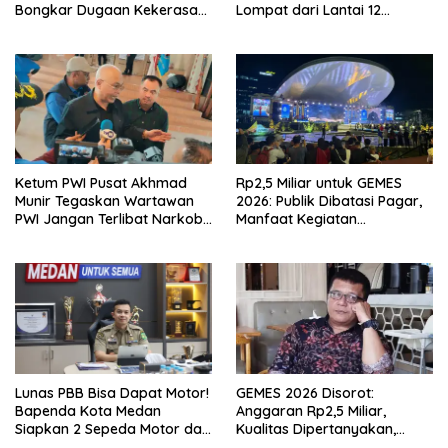
Bongkar Dugaan Kekerasan
Lompat dari Lantai 12
Seksual oleh Ayah Angkat
Apartemen, Berawal dari
Pesan Wanita Lewat Aplikasi
Kencan
Ketum PWI Pusat Akhmad
Rp2,5 Miliar untuk GEMES
Munir Tegaskan Wartawan
2026: Publik Dibatasi Pagar,
PWI Jangan Terlibat Narkoba
Manfaat Kegiatan
dan Judi
Dipertanyakan
Lunas PBB Bisa Dapat Motor!
GEMES 2026 Disorot:
Bapenda Kota Medan
Anggaran Rp2,5 Miliar,
Siapkan 2 Sepeda Motor dan
Kualitas Dipertanyakan,
Puluhan Hadiah Menarik
Dugaan Tender Terkondisi