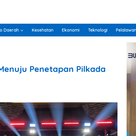
o Daerah
Kesehatan
Ekonomi
Teknologi
Pelalawa
Menuju Penetapan Pilkada