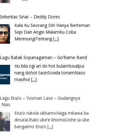
k Seberkas Sinar – Deddy Dores
Kala Ku Seorang Diri Hanya Berteman
Sepi Dan Angin MalamKu Coba
MerenungiTentang
[...]
k Lagu Batak Sopanagaman – Go’Rame Band
Hu bila ngi ari do hot bulanHusalpui
nang dohot taonSoada tonamNaso
masihol
[...]
k Lagu Ena’o – Yusman Lase – Gudangnya
 Nias
Ena’o natola ukhamoHaga mbawa ba
desa’aUhalo ube’e khomoUohe ia ube
bangaimo Ena’o
[...]