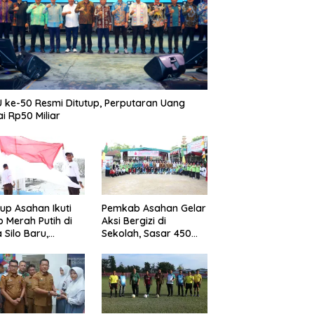
 ke-50 Resmi Ditutup, Perputaran Uang
i Rp50 Miliar
p Asahan Ikuti
Pemkab Asahan Gelar
b Merah Putih di
Aksi Bergizi di
 Silo Baru,
Sekolah, Sasar 450
kan Merdeka
Remaja Putri Cegah
ggema
Stunting