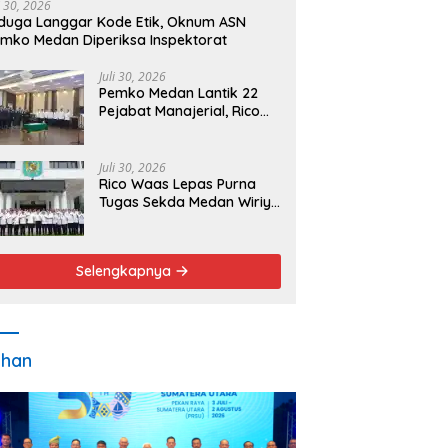
i 30, 2026
duga Langgar Kode Etik, Oknum ASN
mko Medan Diperiksa Inspektorat
Juli 30, 2026
Pemko Medan Lantik 22
Pejabat Manajerial, Rico
Waas Minta Pelayanan
Publik Lebih Cepat dan
Transparan
Juli 30, 2026
Rico Waas Lepas Purna
Tugas Sekda Medan Wiriya
Alrahman, Sebut
Pengabdian Tak Pernah
Berakhir
Selengkapnya
ahan