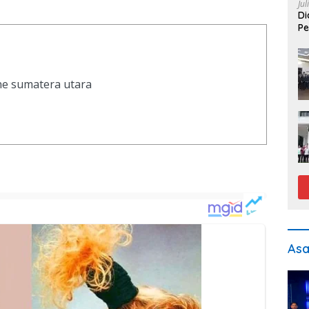
Jul
Di
Pe
ine sumatera utara
As