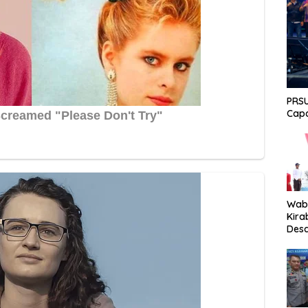
PRSU
Capa
Wabu
Kira
Desa
Peki
Men