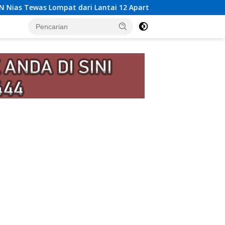
ntai 12 Apartemen, Berawal dari Pesan Wanita Lewat Aplikasi 