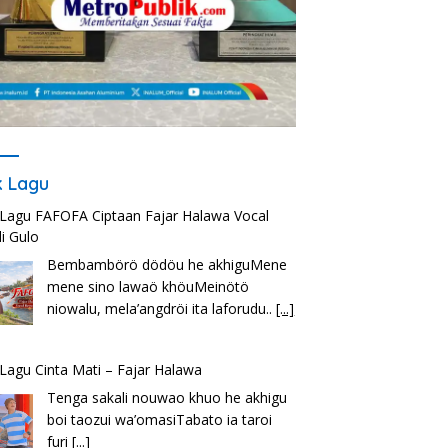
ik Lagu
k Lagu FAFOFA Ciptaan Fajar Halawa Vocal
i Gulo
Bembambörö dödöu he akhiguMene
mene sino lawaö khöuMeinötö
niowalu, mela’angdröi ita laforudu..
[...]
k Lagu Cinta Mati – Fajar Halawa
Tenga sakali nouwao khuo he akhigu
boi taozui wa’omasiTabato ia taroi
furi
[...]