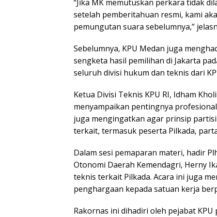
“Jika MK memutuskan perkara tidak dil
setelah pemberitahuan resmi, kami aka
pemungutan suara sebelumnya,” jelasn
Sebelumnya, KPU Medan juga menghadi
sengketa hasil pemilihan di Jakarta pad
seluruh divisi hukum dan teknis dari K
Ketua Divisi Teknis KPU RI, Idham Kh
menyampaikan pentingnya profesionali
juga mengingatkan agar prinsip partis
terkait, termasuk peserta Pilkada, parta
Dalam sesi pemaparan materi, hadir Plh
Otonomi Daerah Kemendagri, Herny Ik
teknis terkait Pilkada. Acara ini juga
penghargaan kepada satuan kerja berpr
Rakornas ini dihadiri oleh pejabat KPU 