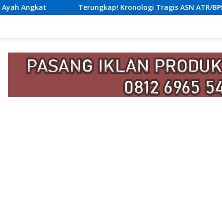
kap! Kronologi Tragis ASN ATR/BPN Nias Tewas Lompat dari La