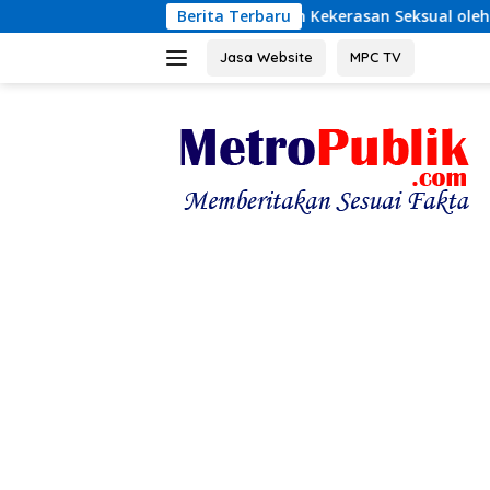
Langsung
ar Dugaan Kekerasan Seksual oleh Ayah Angkat
Berita Terbaru
Terung
ke
konten
Jasa Website
MPC TV