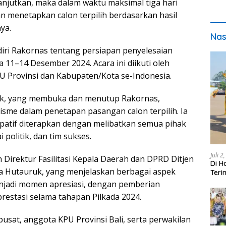
anjutkan, maka dalam waktu maksimal tiga hari
n menetapkan calon terpilih berdasarkan hasil
ya.
Nas
ri Rakornas tentang persiapan penyelesaian
a 11–14 Desember 2024. Acara ini diikuti oleh
PU Provinsi dan Kabupaten/Kota se-Indonesia.
olik, yang membuka dan menutup Rakornas,
sme dalam penetapan pasangan calon terpilih. Ia
ipatif diterapkan dengan melibatkan semua pihak
i politik, dan tim sukses.
Juli 2
 Direktur Fasilitasi Kepala Daerah dan DPRD Ditjen
Di H
a Hutauruk, yang menjelaskan berbagai aspek
Teri
pada
 menjadi momen apresiasi, dengan pemberian
estasi selama tahapan Pilkada 2024.
pusat, anggota KPU Provinsi Bali, serta perwakilan