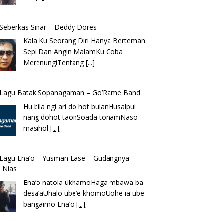
k Seberkas Sinar – Deddy Dores
Kala Ku Seorang Diri Hanya Berteman
Sepi Dan Angin MalamKu Coba
MerenungiTentang
[...]
k Lagu Batak Sopanagaman – Go’Rame Band
Hu bila ngi ari do hot bulanHusalpui
nang dohot taonSoada tonamNaso
masihol
[...]
k Lagu Ena’o – Yusman Lase – Gudangnya
 Nias
Ena’o natola ukhamoHaga mbawa ba
desa’aUhalo ube’e khomoUohe ia ube
bangaimo Ena’o
[...]