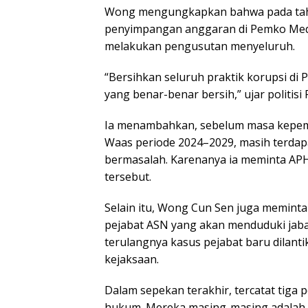
Wong mengungkapkan bahwa pada tahu
penyimpangan anggaran di Pemko Meda
melakukan pengusutan menyeluruh.
“Bersihkan seluruh praktik korupsi di
yang benar-benar bersih,” ujar politisi
Ia menambahkan, sebelum masa kepemi
Waas periode 2024–2029, masih terdap
bermasalah. Karenanya ia meminta A
tersebut.
Selain itu, Wong Cun Sen juga meminta
pejabat ASN yang akan menduduki jabat
terulangnya kasus pejabat baru dilant
kejaksaan.
Dalam sepekan terakhir, tercatat tiga
hukum. Mereka masing-masing adalah 