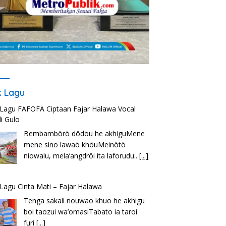
ik Lagu
k Lagu FAFOFA Ciptaan Fajar Halawa Vocal
i Gulo
Bembambörö dödöu he akhiguMene
mene sino lawaö khöuMeinötö
niowalu, mela’angdröi ita laforudu..
[...]
k Lagu Cinta Mati – Fajar Halawa
Tenga sakali nouwao khuo he akhigu
boi taozui wa’omasiTabato ia taroi
furi
[...]