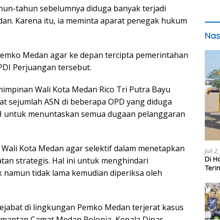
n-tahun sebelumnya diduga banyak terjadi
n. Karena itu, ia meminta aparat penegak hukum
Nas
 Pemko Medan agar ke depan tercipta pemerintahan
 PDI Perjuangan tersebut.
mpinan Wali Kota Medan Rico Tri Putra Bayu
at sejumlah ASN di beberapa OPD yang diduga
PH untuk menuntaskan semua dugaan pelanggaran
 Wali Kota Medan agar selektif dalam menetapkan
Juli 2
Di H
an strategis. Hal ini untuk menghindari
Teri
ik namun tidak lama kemudian diperiksa oleh
pada
 pejabat di lingkungan Pemko Medan terjerat kasus
mantan Camat Medan Polonia, Kepala Dinas