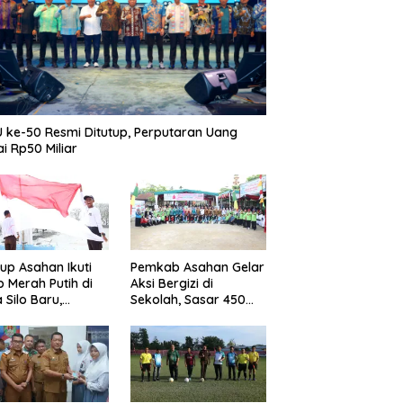
 ke-50 Resmi Ditutup, Perputaran Uang
i Rp50 Miliar
p Asahan Ikuti
Pemkab Asahan Gelar
b Merah Putih di
Aksi Bergizi di
 Silo Baru,
Sekolah, Sasar 450
kan Merdeka
Remaja Putri Cegah
ggema
Stunting