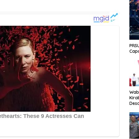
PRSU
Capa
Wabu
Kira
Desa
Peki
Men