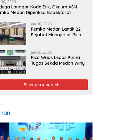
i 30, 2026
duga Langgar Kode Etik, Oknum ASN
mko Medan Diperiksa Inspektorat
Juli 30, 2026
Pemko Medan Lantik 22
Pejabat Manajerial, Rico
Waas Minta Pelayanan
Publik Lebih Cepat dan
Transparan
Juli 30, 2026
Rico Waas Lepas Purna
Tugas Sekda Medan Wiriya
Alrahman, Sebut
Pengabdian Tak Pernah
Berakhir
Selengkapnya
ahan