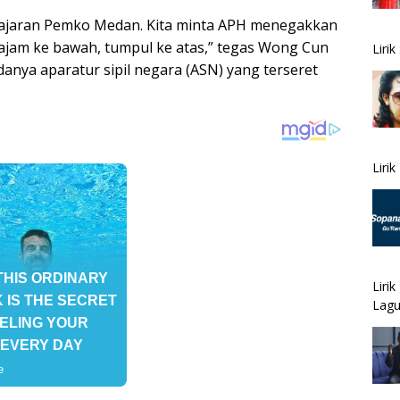
i jajaran Pemko Medan. Kita minta APH menegakkan
ajam ke bawah, tumpul ke atas,” tegas Wong Cun
Liri
anya aparatur sipil negara (ASN) yang terseret
Liri
Liri
Lagu