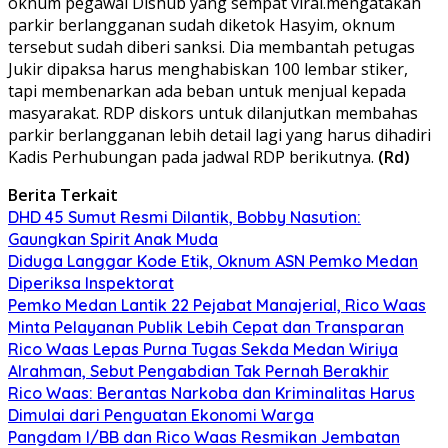
oknum pegawai Dishub yang sempat viral.mengatakan
parkir berlangganan sudah diketok Hasyim, oknum
tersebut sudah diberi sanksi. Dia membantah petugas
Jukir dipaksa harus menghabiskan 100 lembar stiker,
tapi membenarkan ada beban untuk menjual kepada
masyarakat. RDP diskors untuk dilanjutkan membahas
parkir berlangganan lebih detail lagi yang harus dihadiri
Kadis Perhubungan pada jadwal RDP berikutnya.
(Rd)
Berita Terkait
DHD 45 Sumut Resmi Dilantik, Bobby Nasution:
Gaungkan Spirit Anak Muda
Diduga Langgar Kode Etik, Oknum ASN Pemko Medan
Diperiksa Inspektorat
Pemko Medan Lantik 22 Pejabat Manajerial, Rico Waas
Minta Pelayanan Publik Lebih Cepat dan Transparan
Rico Waas Lepas Purna Tugas Sekda Medan Wiriya
Alrahman, Sebut Pengabdian Tak Pernah Berakhir
Rico Waas: Berantas Narkoba dan Kriminalitas Harus
Dimulai dari Penguatan Ekonomi Warga
Pangdam I/BB dan Rico Waas Resmikan Jembatan