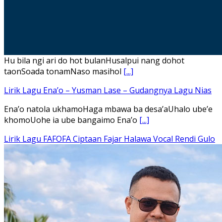
Hu bila ngi ari do hot bulanHusalpui nang dohot
taonSoada tonamNaso masihol
[...]
Lirik Lagu Ena’o – Yusman Lase – Gudangnya Lagu Nias