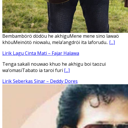
Ena’o natola ukhamoHaga mbawa ba desa’aUhalo ube’e
khomoUohe ia ube bangaimo Ena’o
[...]
Lirik Lagu FAFOFA Ciptaan Fajar Halawa Vocal Rendi Gulo