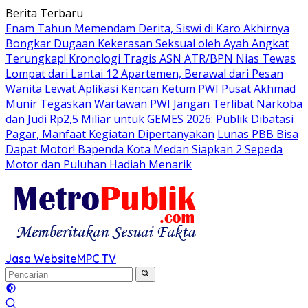
Langsung
Berita Terbaru
ke
Enam Tahun Memendam Derita, Siswi di Karo Akhirnya
konten
Bongkar Dugaan Kekerasan Seksual oleh Ayah Angkat
Terungkap! Kronologi Tragis ASN ATR/BPN Nias Tewas
Lompat dari Lantai 12 Apartemen, Berawal dari Pesan
Wanita Lewat Aplikasi Kencan
Ketum PWI Pusat Akhmad
Munir Tegaskan Wartawan PWI Jangan Terlibat Narkoba
dan Judi
Rp2,5 Miliar untuk GEMES 2026: Publik Dibatasi
Pagar, Manfaat Kegiatan Dipertanyakan
Lunas PBB Bisa
Dapat Motor! Bapenda Kota Medan Siapkan 2 Sepeda
Motor dan Puluhan Hadiah Menarik
Jasa Website
MPC TV