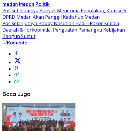
medan
Medan
Politik
Navigasi
Pos sebelumnya
Banyak Menerima Penolakan, Komisi IV
DPRD Medan Akan Panggil Kadishub Medan
pos
Pos selanjutnya
Bobby Nasution Hadiri Rakor Kepala
Daerah & Forkopimda, Penguatan Pemangku Kebijakan
Bangun Sumut
Komentar
Baca Juga