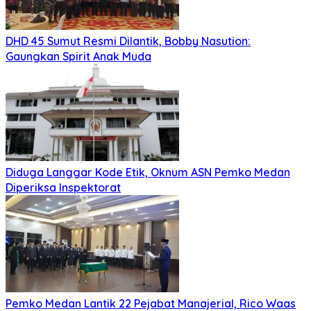
DHD 45 Sumut Resmi Dilantik, Bobby Nasution:
Gaungkan Spirit Anak Muda
Diduga Langgar Kode Etik, Oknum ASN Pemko Medan
Diperiksa Inspektorat
Pemko Medan Lantik 22 Pejabat Manajerial, Rico Waas