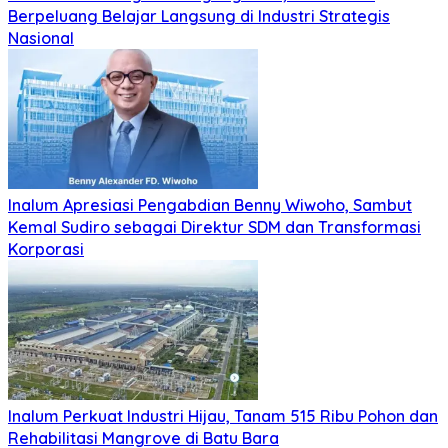
Berpeluang Belajar Langsung di Industri Strategis
Nasional
Inalum Apresiasi Pengabdian Benny Wiwoho, Sambut
Kemal Sudiro sebagai Direktur SDM dan Transformasi
Korporasi
Inalum Perkuat Industri Hijau, Tanam 515 Ribu Pohon dan
Rehabilitasi Mangrove di Batu Bara