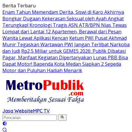
Langsung
Berita Terbaru
ke
Enam Tahun Memendam Derita, Siswi di Karo Akhirnya
konten
Bongkar Dugaan Kekerasan Seksual oleh Ayah Angkat
Terungkap! Kronologi Tragis ASN ATR/BPN Nias Tewas
Lompat dari Lantai 12 Apartemen, Berawal dari Pesan
Wanita Lewat Aplikasi Kencan
Ketum PWI Pusat Akhmad
Munir Tegaskan Wartawan PWI Jangan Terlibat Narkoba
dan Judi
Rp2,5 Miliar untuk GEMES 2026: Publik Dibatasi
Pagar, Manfaat Kegiatan Dipertanyakan
Lunas PBB Bisa
Dapat Motor! Bapenda Kota Medan Siapkan 2 Sepeda
Motor dan Puluhan Hadiah Menarik
Jasa Website
MPC TV