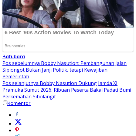
Batubara
Navigasi
Pos sebelumnya
Bobby Nasution: Pembangunan Jalan
Sipiongot Bukan Janji Politik, tetapi Kewajiban
pos
Pemerintah
Pos selanjutnya
Bobby Nasution Dukung Jamda XI
Pramuka Sumut 2026, Ribuan Peserta Bakal Padati Bumi
Perkemahan Sibolangit
Komentar