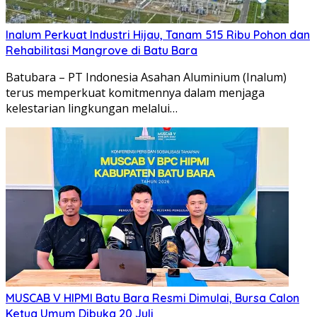
Inalum Perkuat Industri Hijau, Tanam 515 Ribu Pohon dan
Rehabilitasi Mangrove di Batu Bara
Batubara – PT Indonesia Asahan Aluminium (Inalum)
terus memperkuat komitmennya dalam menjaga
kelestarian lingkungan melalui…
MUSCAB V HIPMI Batu Bara Resmi Dimulai, Bursa Calon
Ketua Umum Dibuka 20 Juli