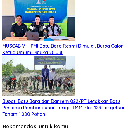
MUSCAB V HIPMI Batu Bara Resmi Dimulai, Bursa Calon
Ketua Umum Dibuka 20 Juli
Bupati Batu Bara dan Danrem 022/PT Letakkan Batu
Pertama Pembangunan Turap, TMMD ke-129 Targetkan
Tanam 1.000 Pohon
Rekomendasi untuk kamu