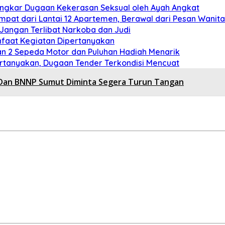
ongkar Dugaan Kekerasan Seksual oleh Ayah Angkat
pat dari Lantai 12 Apartemen, Berawal dari Pesan Wanita
angan Terlibat Narkoba dan Judi
anfaat Kegiatan Dipertanyakan
an 2 Sepeda Motor dan Puluhan Hadiah Menarik
pertanyakan, Dugaan Tender Terkondisi Mencuat
 Dan BNNP Sumut Diminta Segera Turun Tangan