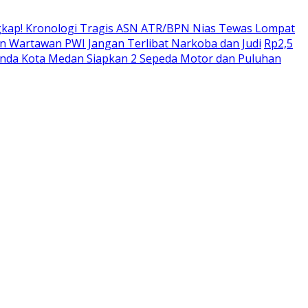
kap! Kronologi Tragis ASN ATR/BPN Nias Tewas Lompat
 Wartawan PWI Jangan Terlibat Narkoba dan Judi
Rp2,5
enda Kota Medan Siapkan 2 Sepeda Motor dan Puluhan