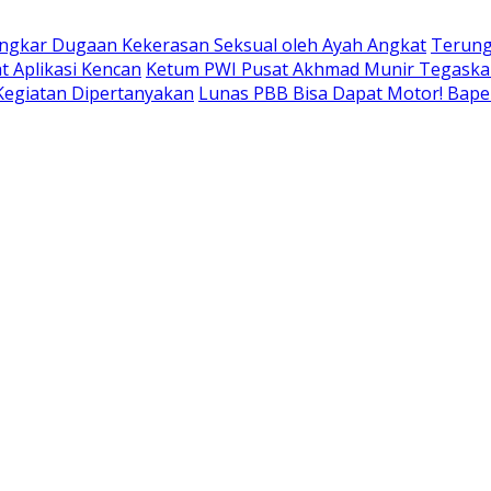
ngkar Dugaan Kekerasan Seksual oleh Ayah Angkat
Terung
t Aplikasi Kencan
Ketum PWI Pusat Akhmad Munir Tegaskan
 Kegiatan Dipertanyakan
Lunas PBB Bisa Dapat Motor! Bap