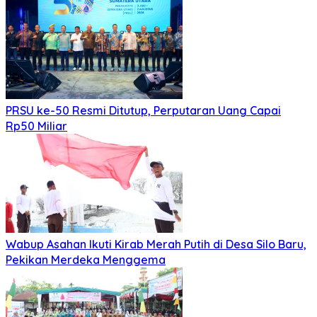
PRSU ke-50 Resmi Ditutup, Perputaran Uang Capai
Rp50 Miliar
Wabup Asahan Ikuti Kirab Merah Putih di Desa Silo Baru,
Pekikan Merdeka Menggema