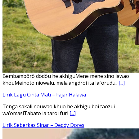
Ena’o natola ukhamoHaga mbawa ba desa’aUhalo ube’e
khomoUohe ia ube bangaimo Ena’o
[...]
Lirik Lagu FAFOFA Ciptaan Fajar Halawa Vocal Rendi Gulo