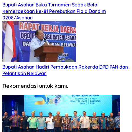
Bupati Asahan Buka Turnamen Sepak Bola
Kemerdekaan ke-81 Perebutkan Piala Dandim
0208/Asahan
Bupati Asahan Hadiri Pembukaan Rakerda DPD PAN dan
Pelantikan Relawan
Rekomendasi untuk kamu