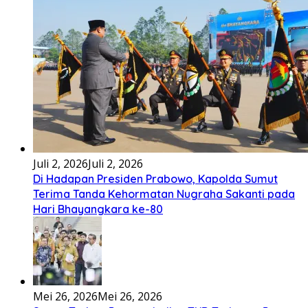
Bembambörö dödöu he akhiguMene mene sino lawaö
khöuMeinötö niowalu, mela’angdröi ita laforudu..
[...]
Lirik Lagu Cinta Mati – Fajar Halawa