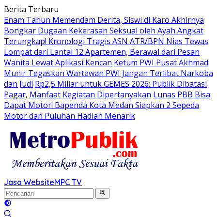
Langsung
Berita Terbaru
ke
Enam Tahun Memendam Derita, Siswi di Karo Akhirnya
konten
Bongkar Dugaan Kekerasan Seksual oleh Ayah Angkat
Terungkap! Kronologi Tragis ASN ATR/BPN Nias Tewas
Lompat dari Lantai 12 Apartemen, Berawal dari Pesan
Wanita Lewat Aplikasi Kencan
Ketum PWI Pusat Akhmad
Munir Tegaskan Wartawan PWI Jangan Terlibat Narkoba
dan Judi
Rp2,5 Miliar untuk GEMES 2026: Publik Dibatasi
Pagar, Manfaat Kegiatan Dipertanyakan
Lunas PBB Bisa
Dapat Motor! Bapenda Kota Medan Siapkan 2 Sepeda
Motor dan Puluhan Hadiah Menarik
Jasa Website
MPC TV