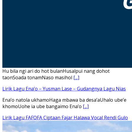
Hu bila ngi ari do hot bulanHusalpui nang dohot
taonSoada tonamNaso masihol
[...]
Lirik Lagu Ena’o – Yusman Lase – Gudangnya Lagu Nias