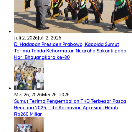
Bembambörö dödöu he akhiguMene mene sino lawaö
khöuMeinötö niowalu, mela’angdröi ita laforudu..
[...]
Lirik Lagu Cinta Mati – Fajar Halawa