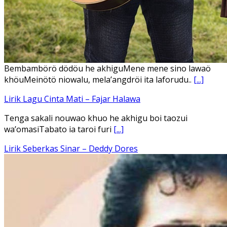
Ena’o natola ukhamoHaga mbawa ba desa’aUhalo ube’e
khomoUohe ia ube bangaimo Ena’o
[...]
Lirik Lagu FAFOFA Ciptaan Fajar Halawa Vocal Rendi Gulo