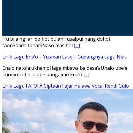
Hu bila ngi ari do hot bulanHusalpui nang dohot
taonSoada tonamNaso masihol
[...]
Lirik Lagu Ena’o – Yusman Lase – Gudangnya Lagu Nias