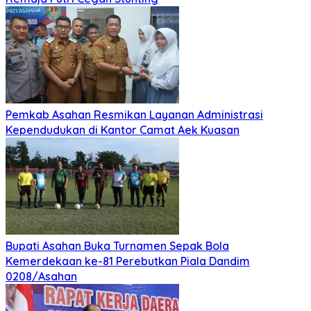
Pemkab Asahan Resmikan Layanan Administrasi
Kependudukan di Kantor Camat Aek Kuasan
Bupati Asahan Buka Turnamen Sepak Bola
Kemerdekaan ke-81 Perebutkan Piala Dandim
0208/Asahan