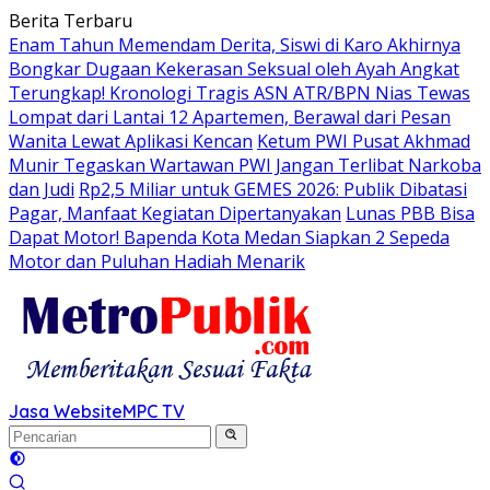
Langsung
Berita Terbaru
ke
Enam Tahun Memendam Derita, Siswi di Karo Akhirnya
konten
Bongkar Dugaan Kekerasan Seksual oleh Ayah Angkat
Terungkap! Kronologi Tragis ASN ATR/BPN Nias Tewas
Lompat dari Lantai 12 Apartemen, Berawal dari Pesan
Wanita Lewat Aplikasi Kencan
Ketum PWI Pusat Akhmad
Munir Tegaskan Wartawan PWI Jangan Terlibat Narkoba
dan Judi
Rp2,5 Miliar untuk GEMES 2026: Publik Dibatasi
Pagar, Manfaat Kegiatan Dipertanyakan
Lunas PBB Bisa
Dapat Motor! Bapenda Kota Medan Siapkan 2 Sepeda
Motor dan Puluhan Hadiah Menarik
Jasa Website
MPC TV