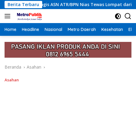
Langsung
SN ATR/BPN Nias Tewas Lompat dari Lantai 12 Apartemen, Beraw
Berita Terbaru
ke
konten
Home
Headline
Nasional
Metro Daerah
Kesehatan
Eko
Beranda
Asahan
Asahan