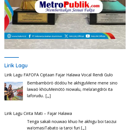
Lirik Lagu
Lirik Lagu FAFOFA Ciptaan Fajar Halawa Vocal Rendi Gulo
Bembambörö dödöu he akhiguMene mene sino
lawaö khöuMeinötö niowalu, mela’angdröi ita
laforudu..
[...]
Lirik Lagu Cinta Mati – Fajar Halawa
Tenga sakali nouwao khuo he akhigu boi taozui
wa’omasiTabato ia taroi furi
[...]