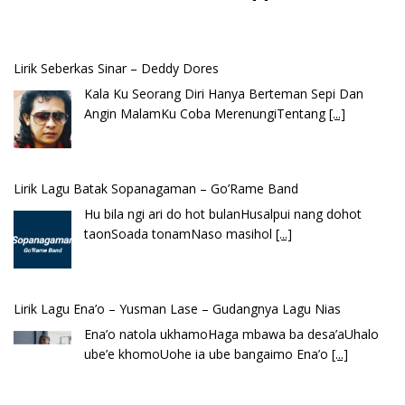
Lirik Seberkas Sinar – Deddy Dores
Kala Ku Seorang Diri Hanya Berteman Sepi Dan
Angin MalamKu Coba MerenungiTentang
[...]
Lirik Lagu Batak Sopanagaman – Go’Rame Band
Hu bila ngi ari do hot bulanHusalpui nang dohot
taonSoada tonamNaso masihol
[...]
Lirik Lagu Ena’o – Yusman Lase – Gudangnya Lagu Nias
Ena’o natola ukhamoHaga mbawa ba desa’aUhalo
ube’e khomoUohe ia ube bangaimo Ena’o
[...]