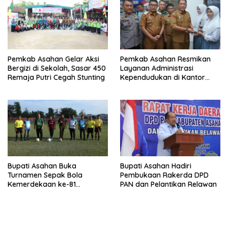
Pemkab Asahan Gelar Aksi
Pemkab Asahan Resmikan
Bergizi di Sekolah, Sasar 450
Layanan Administrasi
Remaja Putri Cegah Stunting
Kependudukan di Kantor
Camat Aek Kuasan
Bupati Asahan Buka
Bupati Asahan Hadiri
Turnamen Sepak Bola
Pembukaan Rakerda DPD
Kemerdekaan ke-81
PAN dan Pelantikan Relawan
Perebutkan Piala Dandim
0208/Asahan