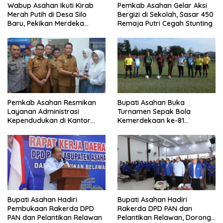
Wabup Asahan Ikuti Kirab
Pemkab Asahan Gelar Aksi
Merah Putih di Desa Silo
Bergizi di Sekolah, Sasar 450
Baru, Pekikan Merdeka
Remaja Putri Cegah Stunting
Menggema
Pemkab Asahan Resmikan
Bupati Asahan Buka
Layanan Administrasi
Turnamen Sepak Bola
Kependudukan di Kantor
Kemerdekaan ke-81
Camat Aek Kuasan
Perebutkan Piala Dandim
0208/Asahan
Bupati Asahan Hadiri
Bupati Asahan Hadiri
Rakerda DPD PAN dan
Pembukaan Rakerda DPD
Pelantikan Relawan, Dorong
PAN dan Pelantikan Relawan