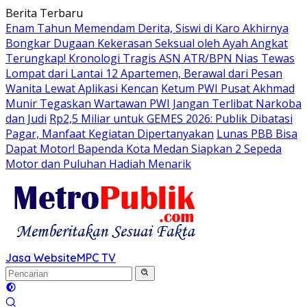
Langsung
Berita Terbaru
ke
Enam Tahun Memendam Derita, Siswi di Karo Akhirnya
konten
Bongkar Dugaan Kekerasan Seksual oleh Ayah Angkat
Terungkap! Kronologi Tragis ASN ATR/BPN Nias Tewas
Lompat dari Lantai 12 Apartemen, Berawal dari Pesan
Wanita Lewat Aplikasi Kencan
Ketum PWI Pusat Akhmad
Munir Tegaskan Wartawan PWI Jangan Terlibat Narkoba
dan Judi
Rp2,5 Miliar untuk GEMES 2026: Publik Dibatasi
Pagar, Manfaat Kegiatan Dipertanyakan
Lunas PBB Bisa
Dapat Motor! Bapenda Kota Medan Siapkan 2 Sepeda
Motor dan Puluhan Hadiah Menarik
Jasa Website
MPC TV