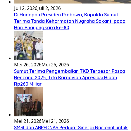
Bembambörö dödöu he akhiguMene mene sino lawaö
khöuMeinötö niowalu, mela’angdröi ita laforudu..
[...]
Lirik Lagu Cinta Mati – Fajar Halawa