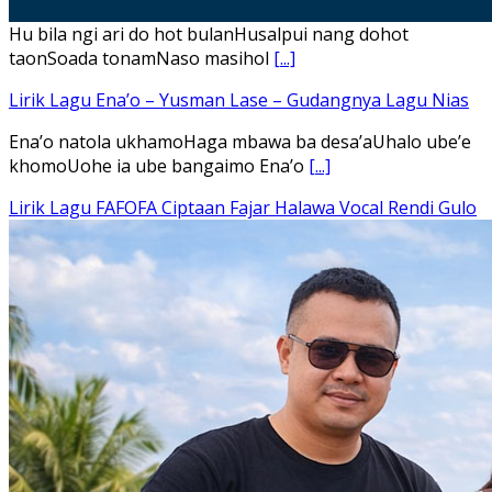
Hu bila ngi ari do hot bulanHusalpui nang dohot
taonSoada tonamNaso masihol
[...]
Lirik Lagu Ena’o – Yusman Lase – Gudangnya Lagu Nias