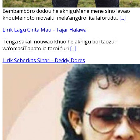
Ena’o natola ukhamoHaga mbawa ba desa’aUhalo ube’e
khomoUohe ia ube bangaimo Ena’o
[...]
Lirik Lagu FAFOFA Ciptaan Fajar Halawa Vocal Rendi Gulo