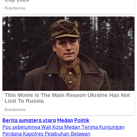
Berita sumatera utara
Medan
Politik
Navigasi
Pos sebelumnya
Wali Kota Medan Terima Kunjungan
Perdana Kapolres Pelabuhan Belawan
pos