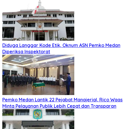
Diduga Langgar Kode Etik, Oknum ASN Pemko Medan
Diperiksa Inspektorat
Pemko Medan Lantik 22 Pejabat Manajerial, Rico Waas
Minta Pelayanan Publik Lebih Cepat dan Transparan