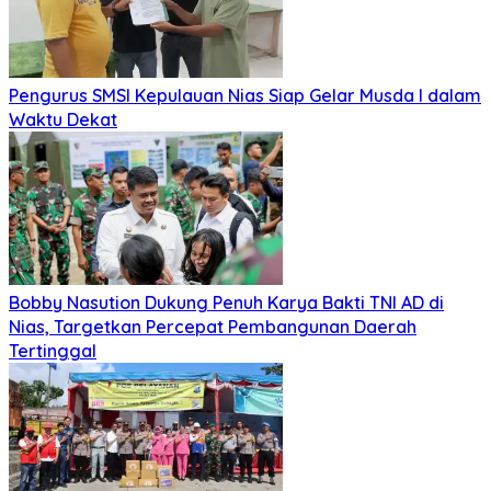
Pengurus SMSI Kepulauan Nias Siap Gelar Musda I dalam
Waktu Dekat
Bobby Nasution Dukung Penuh Karya Bakti TNI AD di
Nias, Targetkan Percepat Pembangunan Daerah
Tertinggal