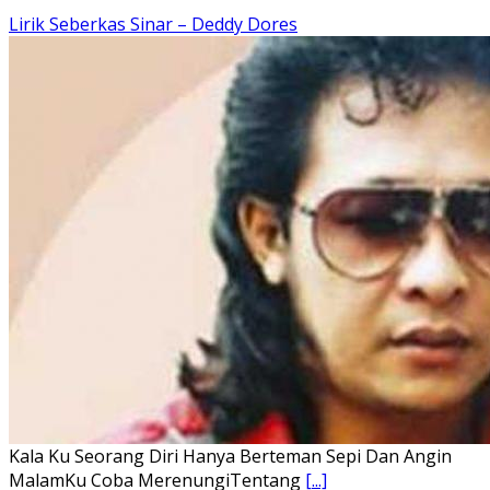
Ena’o natola ukhamoHaga mbawa ba desa’aUhalo ube’e
khomoUohe ia ube bangaimo Ena’o
[...]
Lirik Lagu FAFOFA Ciptaan Fajar Halawa Vocal Rendi Gulo