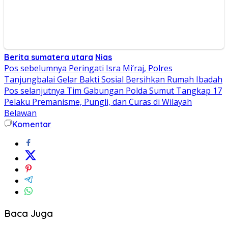
Berita sumatera utara
Nias
Navigasi
Pos sebelumnya
Peringati Isra Mi’raj, Polres
Tanjungbalai Gelar Bakti Sosial Bersihkan Rumah Ibadah
pos
Pos selanjutnya
Tim Gabungan Polda Sumut Tangkap 17
Pelaku Premanisme, Pungli, dan Curas di Wilayah
Belawan
Komentar
Baca Juga