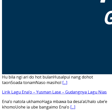
Hu bila ngi ari do hot bulanHusalpui nang dohot
taonSoada tonamNaso masihol
[...]
Lirik Lagu Ena’o – Yusman Lase – Gudangnya Lagu Nias