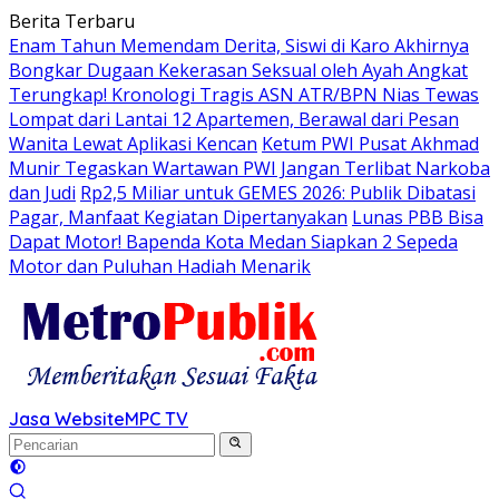
Langsung
Berita Terbaru
ke
Enam Tahun Memendam Derita, Siswi di Karo Akhirnya
konten
Bongkar Dugaan Kekerasan Seksual oleh Ayah Angkat
Terungkap! Kronologi Tragis ASN ATR/BPN Nias Tewas
Lompat dari Lantai 12 Apartemen, Berawal dari Pesan
Wanita Lewat Aplikasi Kencan
Ketum PWI Pusat Akhmad
Munir Tegaskan Wartawan PWI Jangan Terlibat Narkoba
dan Judi
Rp2,5 Miliar untuk GEMES 2026: Publik Dibatasi
Pagar, Manfaat Kegiatan Dipertanyakan
Lunas PBB Bisa
Dapat Motor! Bapenda Kota Medan Siapkan 2 Sepeda
Motor dan Puluhan Hadiah Menarik
Jasa Website
MPC TV