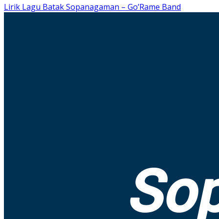
Lirik Lagu Batak Sopanagaman – Go’Rame Band