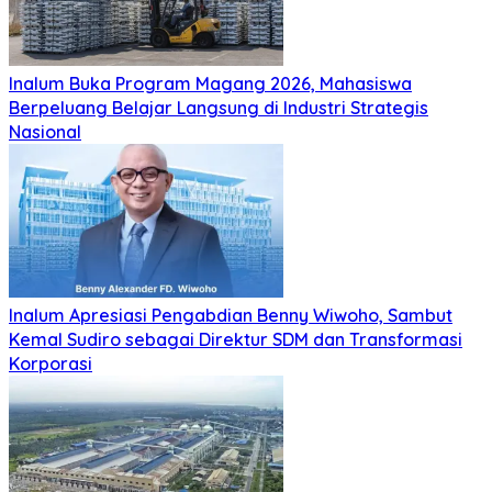
Inalum Buka Program Magang 2026, Mahasiswa
Berpeluang Belajar Langsung di Industri Strategis
Nasional
Inalum Apresiasi Pengabdian Benny Wiwoho, Sambut
Kemal Sudiro sebagai Direktur SDM dan Transformasi
Korporasi