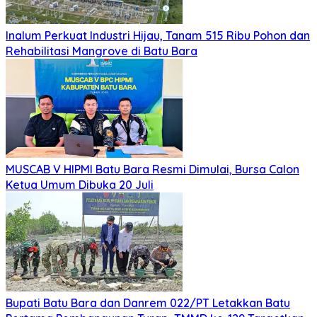
Inalum Perkuat Industri Hijau, Tanam 515 Ribu Pohon dan
Rehabilitasi Mangrove di Batu Bara
MUSCAB V HIPMI Batu Bara Resmi Dimulai, Bursa Calon
Ketua Umum Dibuka 20 Juli
Bupati Batu Bara dan Danrem 022/PT Letakkan Batu