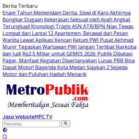
Langsung
Berita Terbaru
ke
Enam Tahun Memendam Derita, Siswi di Karo Akhirnya
konten
Bongkar Dugaan Kekerasan Seksual oleh Ayah Angkat
Terungkap! Kronologi Tragis ASN ATR/BPN Nias Tewas
Lompat dari Lantai 12 Apartemen, Berawal dari Pesan
Wanita Lewat Aplikasi Kencan
Ketum PWI Pusat Akhmad
Munir Tegaskan Wartawan PWI Jangan Terlibat Narkoba
dan Judi
Rp2,5 Miliar untuk GEMES 2026: Publik Dibatasi
Pagar, Manfaat Kegiatan Dipertanyakan
Lunas PBB Bisa
Dapat Motor! Bapenda Kota Medan Siapkan 2 Sepeda
Motor dan Puluhan Hadiah Menarik
Jasa Website
MPC TV