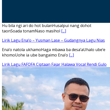
Hu bila ngi ari do hot bulanHusalpui nang dohot
taonSoada tonamNaso masihol
[...]
Lirik Lagu Ena’o – Yusman Lase – Gudangnya Lagu Nias