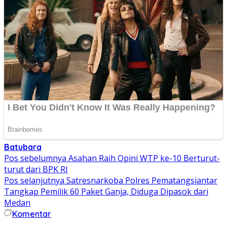
Batubara
Navigasi
Pos sebelumnya
Asahan Raih Opini WTP ke-10 Berturut-
turut dari BPK RI
pos
Pos selanjutnya
Satresnarkoba Polres Pematangsiantar
Tangkap Pemilik 60 Paket Ganja, Diduga Dipasok dari
Medan
Komentar