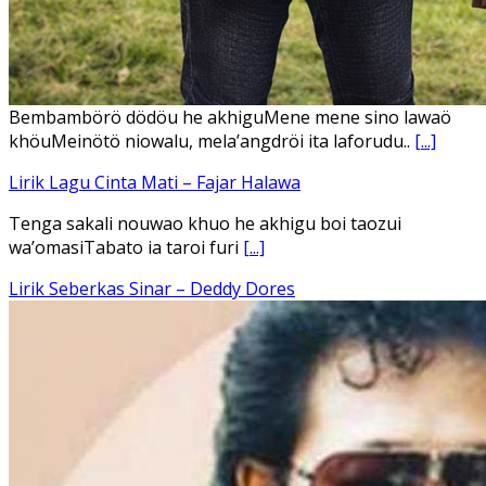
Ena’o natola ukhamoHaga mbawa ba desa’aUhalo ube’e
khomoUohe ia ube bangaimo Ena’o
[...]
Lirik Lagu FAFOFA Ciptaan Fajar Halawa Vocal Rendi Gulo