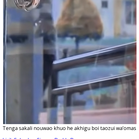
Tenga sakali nouwao khuo he akhigu boi taozui wa’omasiT