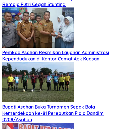
Remaja Putri Cegah Stunting
Pemkab Asahan Resmikan Layanan Administrasi
Kependudukan di Kantor Camat Aek Kuasan
Bupati Asahan Buka Turnamen Sepak Bola
Kemerdekaan ke-81 Perebutkan Piala Dandim
0208/Asahan