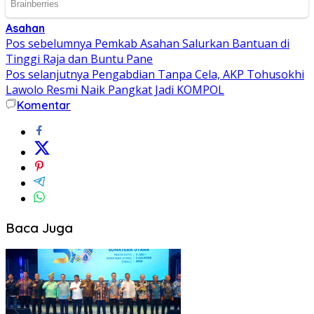
Asahan
Navigasi
Pos sebelumnya
Pemkab Asahan Salurkan Bantuan di
Tinggi Raja dan Buntu Pane
pos
Pos selanjutnya
Pengabdian Tanpa Cela, AKP Tohusokhi
Lawolo Resmi Naik Pangkat Jadi KOMPOL
Komentar
Baca Juga