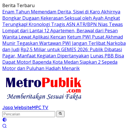
Langsung
Berita Terbaru
ke
Enam Tahun Memendam Derita, Siswi di Karo Akhirnya
konten
Bongkar Dugaan Kekerasan Seksual oleh Ayah Angkat
Terungkap! Kronologi Tragis ASN ATR/BPN Nias Tewas
Lompat dari Lantai 12 Apartemen, Berawal dari Pesan
Wanita Lewat Aplikasi Kencan
Ketum PWI Pusat Akhmad
Munir Tegaskan Wartawan PWI Jangan Terlibat Narkoba
dan Judi
Rp2,5 Miliar untuk GEMES 2026: Publik Dibatasi
Pagar, Manfaat Kegiatan Dipertanyakan
Lunas PBB Bisa
Dapat Motor! Bapenda Kota Medan Siapkan 2 Sepeda
Motor dan Puluhan Hadiah Menarik
Jasa Website
MPC TV