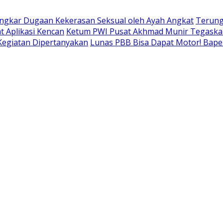
ngkar Dugaan Kekerasan Seksual oleh Ayah Angkat
Terung
t Aplikasi Kencan
Ketum PWI Pusat Akhmad Munir Tegaskan
 Kegiatan Dipertanyakan
Lunas PBB Bisa Dapat Motor! Bap