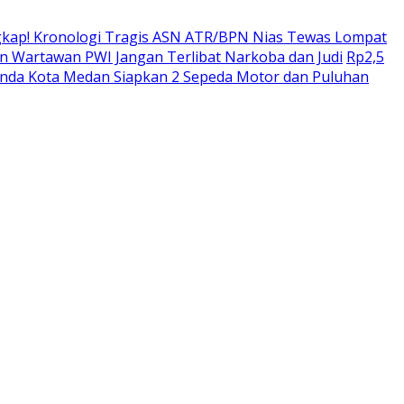
kap! Kronologi Tragis ASN ATR/BPN Nias Tewas Lompat
 Wartawan PWI Jangan Terlibat Narkoba dan Judi
Rp2,5
enda Kota Medan Siapkan 2 Sepeda Motor dan Puluhan