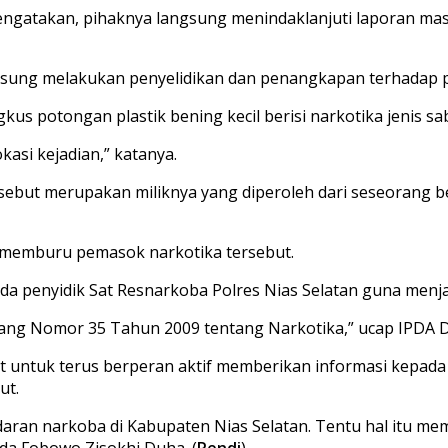
mengatakan, pihaknya langsung menindaklanjuti laporan mas
sung melakukan penyelidikan dan penangkapan terhadap pela
s potongan plastik bening kecil berisi narkotika jenis sa
asi kejadian,” katanya.
rsebut merupakan miliknya yang diperoleh dari seseorang b
 memburu pemasok narkotika tersebut.
da penyidik Sat Resnarkoba Polres Nias Selatan guna menja
ang Nomor 35 Tahun 2009 tentang Narkotika,” ucap IPDA Di
at untuk terus berperan aktif memberikan informasi kepa
ut.
aran narkoba di Kabupaten Nias Selatan. Tentu hal itu m
pda Fobowo Zisokhi Duha. (
Rendi
)