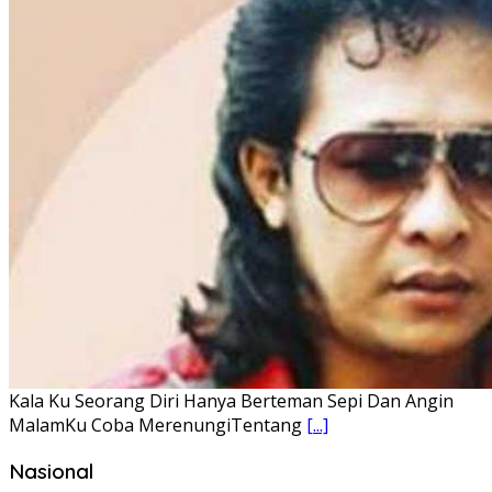
Lirik Lagu FAFOFA Ciptaan Fajar Halawa Vocal Rendi Gulo