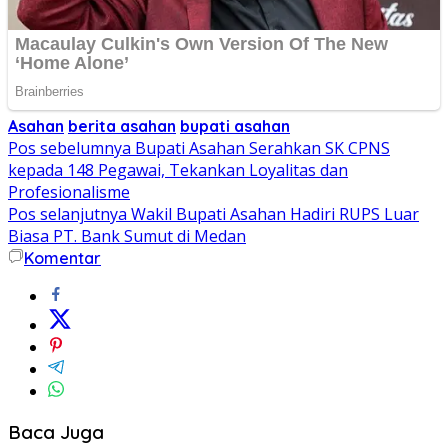
Asahan
berita asahan
bupati asahan
Navigasi
Pos sebelumnya
Bupati Asahan Serahkan SK CPNS
kepada 148 Pegawai, Tekankan Loyalitas dan
pos
Profesionalisme
Pos selanjutnya
Wakil Bupati Asahan Hadiri RUPS Luar
Biasa PT. Bank Sumut di Medan
Komentar
Baca Juga