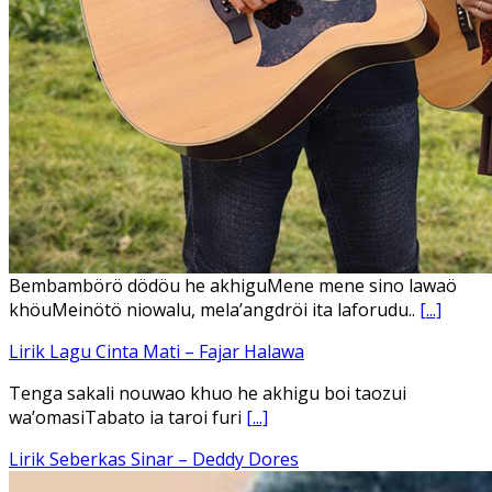
Ena’o natola ukhamoHaga mbawa ba desa’aUhalo ube’e
khomoUohe ia ube bangaimo Ena’o
[...]