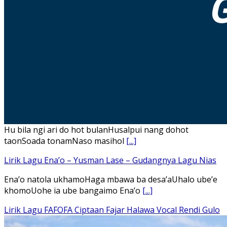
Hu bila ngi ari do hot bulanHusalpui nang dohot
taonSoada tonamNaso masihol
[...]
Lirik Lagu Ena’o – Yusman Lase – Gudangnya Lagu Nias