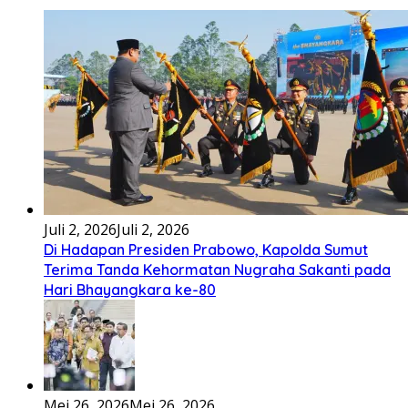
Bembambörö dödöu he akhiguMene mene sino lawaö
khöuMeinötö niowalu, mela’angdröi ita laforudu..
[...]
Lirik Lagu Cinta Mati – Fajar Halawa