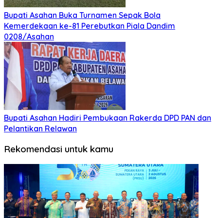
Bupati Asahan Buka Turnamen Sepak Bola
Kemerdekaan ke-81 Perebutkan Piala Dandim
0208/Asahan
Bupati Asahan Hadiri Pembukaan Rakerda DPD PAN dan
Pelantikan Relawan
Rekomendasi untuk kamu