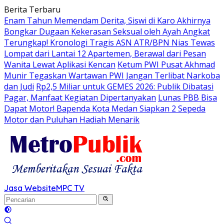
Langsung
Berita Terbaru
ke
Enam Tahun Memendam Derita, Siswi di Karo Akhirnya
konten
Bongkar Dugaan Kekerasan Seksual oleh Ayah Angkat
Terungkap! Kronologi Tragis ASN ATR/BPN Nias Tewas
Lompat dari Lantai 12 Apartemen, Berawal dari Pesan
Wanita Lewat Aplikasi Kencan
Ketum PWI Pusat Akhmad
Munir Tegaskan Wartawan PWI Jangan Terlibat Narkoba
dan Judi
Rp2,5 Miliar untuk GEMES 2026: Publik Dibatasi
Pagar, Manfaat Kegiatan Dipertanyakan
Lunas PBB Bisa
Dapat Motor! Bapenda Kota Medan Siapkan 2 Sepeda
Motor dan Puluhan Hadiah Menarik
Jasa Website
MPC TV