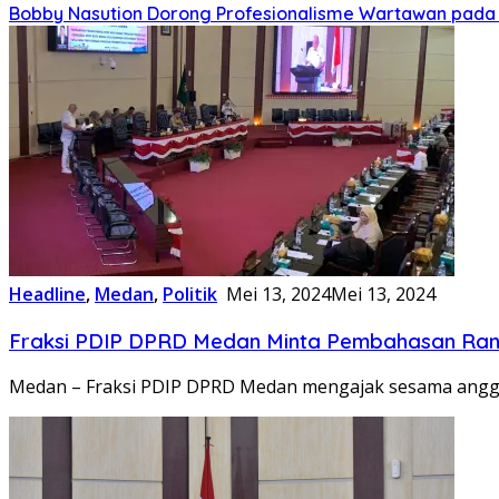
Bobby Nasution Dorong Profesionalisme Wartawan pada 
Headline
,
Medan
,
Politik
Mei 13, 2024
Mei 13, 2024
Fraksi PDIP DPRD Medan Minta Pembahasan Ranp
Medan – Fraksi PDIP DPRD Medan mengajak sesama ang