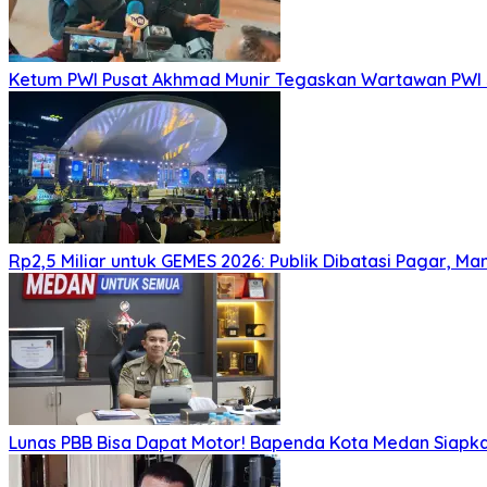
Ketum PWI Pusat Akhmad Munir Tegaskan Wartawan PWI J
Rp2,5 Miliar untuk GEMES 2026: Publik Dibatasi Pagar, M
Lunas PBB Bisa Dapat Motor! Bapenda Kota Medan Siapk