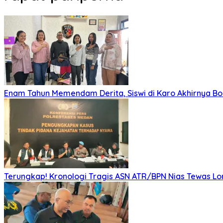
Enam Tahun Memendam Derita, Siswi di Karo Akhirnya B
Terungkap! Kronologi Tragis ASN ATR/BPN Nias Tewas Lom