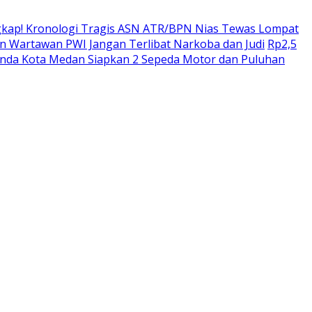
kap! Kronologi Tragis ASN ATR/BPN Nias Tewas Lompat
 Wartawan PWI Jangan Terlibat Narkoba dan Judi
Rp2,5
enda Kota Medan Siapkan 2 Sepeda Motor dan Puluhan