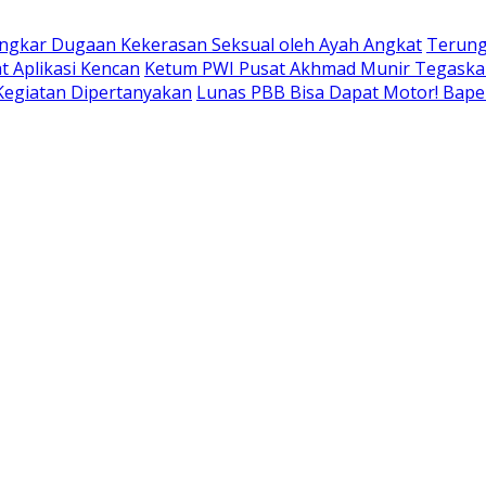
ngkar Dugaan Kekerasan Seksual oleh Ayah Angkat
Terung
t Aplikasi Kencan
Ketum PWI Pusat Akhmad Munir Tegaskan
 Kegiatan Dipertanyakan
Lunas PBB Bisa Dapat Motor! Bap