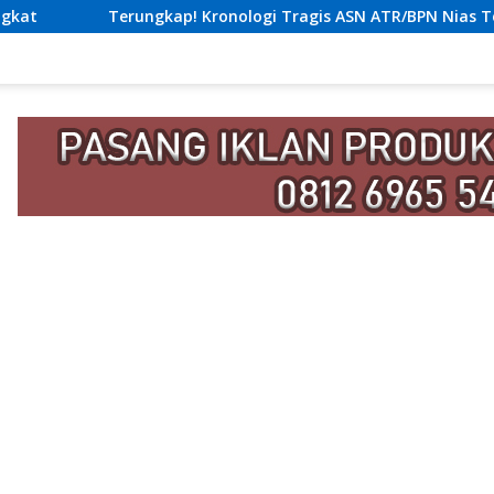
p! Kronologi Tragis ASN ATR/BPN Nias Tewas Lompat dari Lanta