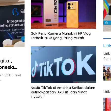
Gak Perlu Kamera Mahal, Ini HP Vlog
Terbaik 2026 yang Paling Murah
Lir
Liri
Rend
gital,
onesia
r optik Biznet
…
Nasib TikTok di Amerika Serikat dalam
Liri
Ketidakpastian: Akuisisi dan Minat
Investor