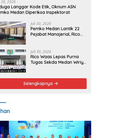
i 30, 2026
duga Langgar Kode Etik, Oknum ASN
mko Medan Diperiksa Inspektorat
Juli 30, 2026
Pemko Medan Lantik 22
Pejabat Manajerial, Rico
Waas Minta Pelayanan
Publik Lebih Cepat dan
Transparan
Juli 30, 2026
Rico Waas Lepas Purna
Tugas Sekda Medan Wiriya
Alrahman, Sebut
Pengabdian Tak Pernah
Berakhir
Selengkapnya
ahan