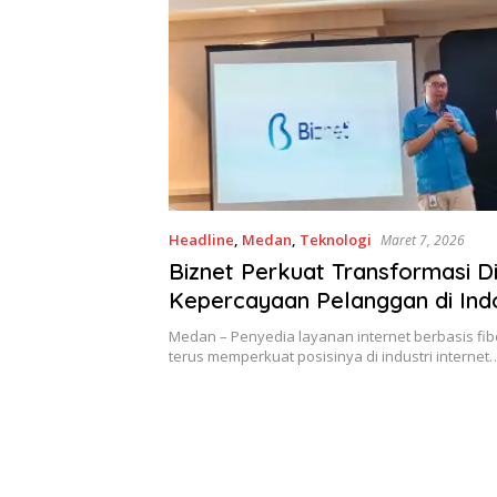
Headline
,
Medan
,
Teknologi
Maret 7, 2026
Biznet Perkuat Transformasi Di
Kepercayaan Pelanggan di Ind
Terus Meningkat
Medan – Penyedia layanan internet berbasis fibe
terus memperkuat posisinya di industri internet