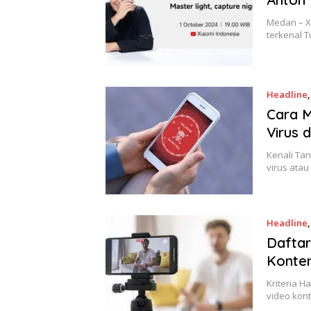
Medan – X
terkenal T
Headline
Cara M
Virus d
Kenali Ta
virus atau
Headline
Dafta
Konte
Kriteria 
video kon