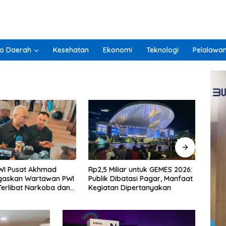
o Daerah
Kesehatan
Ekonomi
Teknologi
Pelalawa
liar untuk GEMES 2026:
Lunas PBB Bisa Dapat Motor!
GEME
ibatasi Pagar, Manfaat
Bapenda Kota Medan Siapkan
Rp2,5
 Dipertanyakan
2 Sepeda Motor dan Puluhan
Dipe
Hadiah Menarik
Terko