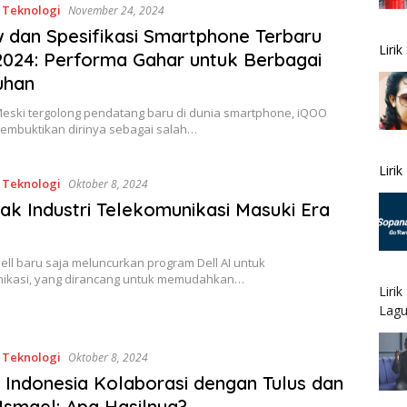
,
Teknologi
November 24, 2024
 dan Spesifikasi Smartphone Terbaru
Liri
024: Performa Gahar untuk Berbagai
uhan
eski tergolong pendatang baru di dunia smartphone, iQOO
membuktikan dirinya sebagai salah…
Liri
,
Teknologi
Oktober 8, 2024
jak Industri Telekomunikasi Masuki Era
ll baru saja meluncurkan program Dell AI untuk
ikasi, yang dirancang untuk memudahkan…
Liri
Lagu
,
Teknologi
Oktober 8, 2024
 Indonesia Kolaborasi dengan Tulus dan
Ismael: Apa Hasilnya?