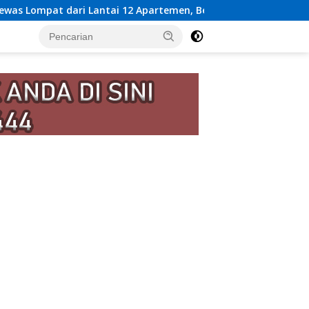
i 12 Apartemen, Berawal dari Pesan Wanita Lewat Aplikasi Ken