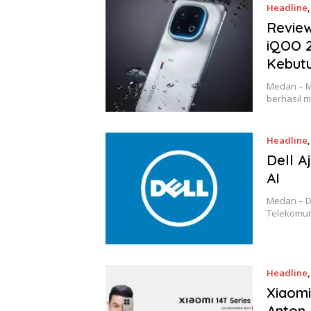
Headline
Review
iQOO 2
Kebut
Medan – M
berhasil 
Headline
Dell A
AI
Medan – De
Telekomun
Headline
Xiaomi
Anton 