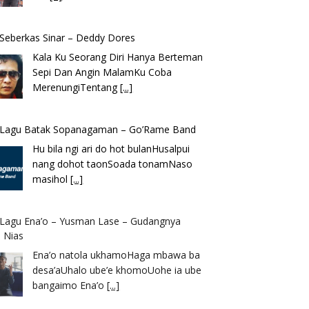
k Seberkas Sinar – Deddy Dores
Kala Ku Seorang Diri Hanya Berteman
Sepi Dan Angin MalamKu Coba
MerenungiTentang
[...]
k Lagu Batak Sopanagaman – Go’Rame Band
Hu bila ngi ari do hot bulanHusalpui
nang dohot taonSoada tonamNaso
masihol
[...]
k Lagu Ena’o – Yusman Lase – Gudangnya
 Nias
Ena’o natola ukhamoHaga mbawa ba
desa’aUhalo ube’e khomoUohe ia ube
bangaimo Ena’o
[...]