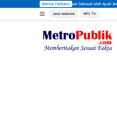
Langsung
 Dugaan Kekerasan Seksual oleh Ayah Angkat
Berita Terbaru
Terungka
ke
konten
Jasa Website
MPC TV