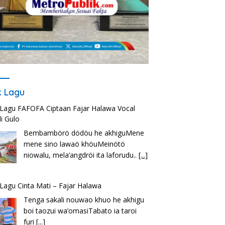
ik Lagu
k Lagu FAFOFA Ciptaan Fajar Halawa Vocal
i Gulo
Bembambörö dödöu he akhiguMene
mene sino lawaö khöuMeinötö
niowalu, mela’angdröi ita laforudu..
[...]
k Lagu Cinta Mati – Fajar Halawa
Tenga sakali nouwao khuo he akhigu
boi taozui wa’omasiTabato ia taroi
furi
[...]