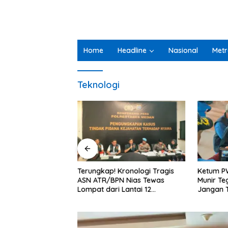
Home
Headline
Nasional
Metr
Teknologi
Kronologi Tragis
Ketum PWI Pusat Akhmad
Rp2,5 Mi
N Nias Tewas
Munir Tegaskan Wartawan PWI
Publik D
Lantai 12
Jangan Terlibat Narkoba dan
Kegiatan
Berawal dari
Judi
a Lewat Aplikasi