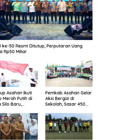
 ke-50 Resmi Ditutup, Perputaran Uang
i Rp50 Miliar
p Asahan Ikuti
Pemkab Asahan Gelar
b Merah Putih di
Aksi Bergizi di
 Silo Baru,
Sekolah, Sasar 450
kan Merdeka
Remaja Putri Cegah
ggema
Stunting