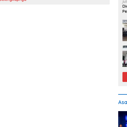
Jul
Di
Pe
As