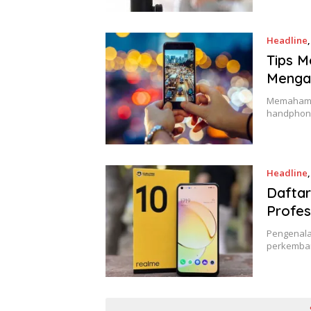
Headline
Tips 
Menga
Memahami 
handphone
Headline
Daftar
Profes
Pengenala
perkemban