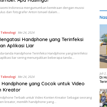
iaomi Indonesia mengumumkan kemitraan dengan musisi
ulus dan fotografer Anton Ismael dalam…
Nas
,
Teknologi
Mei 24, 2024
engatasi Handphone yang Terinfeksi
an Aplikasi Liar
nda-tanda Handphone Terinfeksi Handphone yang terinfeksi
 aplikasi liar sering menunjukkan beberapa tanda…
Juli 2
,
Teknologi
Mei 24, 2024
Di H
Teri
r Handphone yang Cocok untuk Video
pada
n Kreator
Handphone Terbaik untuk Video Konten Kreator Sebagai seorang
ten kreator, memilih handphone yang…