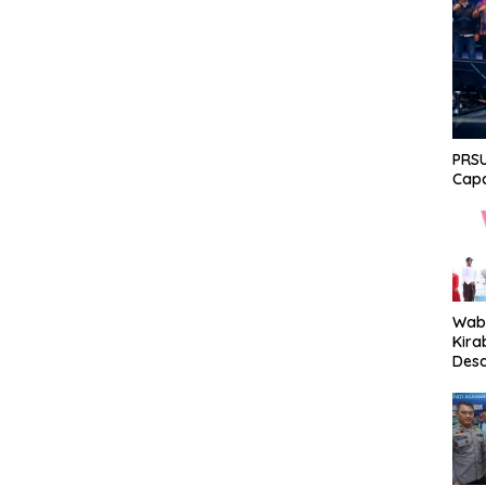
PRSU
Capa
Wabu
Kira
Desa
Peki
Men