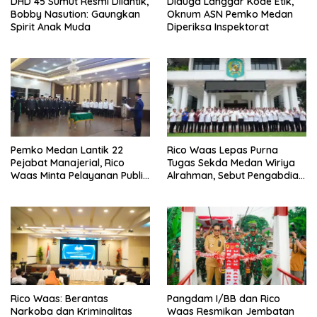
DHD 45 Sumut Resmi Dilantik,
Diduga Langgar Kode Etik,
Bobby Nasution: Gaungkan
Oknum ASN Pemko Medan
Spirit Anak Muda
Diperiksa Inspektorat
Pemko Medan Lantik 22
Rico Waas Lepas Purna
Pejabat Manajerial, Rico
Tugas Sekda Medan Wiriya
Waas Minta Pelayanan Publik
Alrahman, Sebut Pengabdian
Lebih Cepat dan Transparan
Tak Pernah Berakhir
Rico Waas: Berantas
Pangdam I/BB dan Rico
Narkoba dan Kriminalitas
Waas Resmikan Jembatan