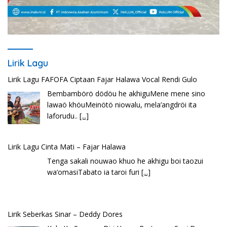
Lirik Lagu
Lirik Lagu FAFOFA Ciptaan Fajar Halawa Vocal Rendi Gulo
Bembambörö dödöu he akhiguMene mene sino
lawaö khöuMeinötö niowalu, mela’angdröi ita
laforudu..
[...]
Lirik Lagu Cinta Mati – Fajar Halawa
Tenga sakali nouwao khuo he akhigu boi taozui
wa’omasiTabato ia taroi furi
[...]
Lirik Seberkas Sinar – Deddy Dores