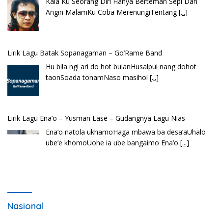
Kala Ku Seorang Diri Hanya Berteman Sepi Dan
Angin MalamKu Coba MerenungiTentang
[...]
Lirik Lagu Batak Sopanagaman – Go’Rame Band
Hu bila ngi ari do hot bulanHusalpui nang dohot
taonSoada tonamNaso masihol
[...]
Lirik Lagu Ena’o – Yusman Lase – Gudangnya Lagu Nias
Ena’o natola ukhamoHaga mbawa ba desa’aUhalo
ube’e khomoUohe ia ube bangaimo Ena’o
[...]
Nasional