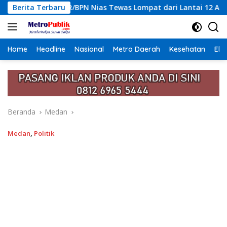
Langsung
PN Nias Tewas Lompat dari Lantai 12 Apartemen, Berawal dari 
Berita Terbaru
ke
konten
Home
Headline
Nasional
Metro Daerah
Kesehatan
Eko
Beranda
Medan
Medan
,
Politik