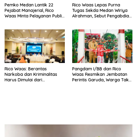
Pemko Medan Lantik 22
Rico Waas Lepas Purna
Pejabat Manajerial, Rico
Tugas Sekda Medan Wiriya
Waas Minta Pelayanan Publik
Alrahman, Sebut Pengabdian
Lebih Cepat dan Transparan
Tak Pernah Berakhir
Rico Waas: Berantas
Pangdam I/BB dan Rico
Narkoba dan Kriminalitas
Waas Resmikan Jembatan
Harus Dimulai dari
Perintis Garuda, Warga Tak
Penguatan Ekonomi Warga
Lagi Menyeberang Lewat
Pipa