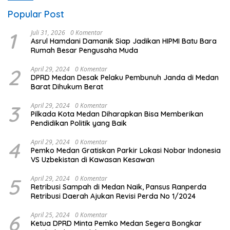
Popular Post
1
Juli 31, 2026
0 Komentar
Asrul Hamdani Damanik Siap Jadikan HIPMI Batu Bara
Rumah Besar Pengusaha Muda
2
April 29, 2024
0 Komentar
DPRD Medan Desak Pelaku Pembunuh Janda di Medan
Barat Dihukum Berat
3
April 29, 2024
0 Komentar
Pilkada Kota Medan Diharapkan Bisa Memberikan
Pendidikan Politik yang Baik
4
April 29, 2024
0 Komentar
Pemko Medan Gratiskan Parkir Lokasi Nobar Indonesia
VS Uzbekistan di Kawasan Kesawan
5
April 29, 2024
0 Komentar
Retribusi Sampah di Medan Naik, Pansus Ranperda
Retribusi Daerah Ajukan Revisi Perda No 1/2024
6
April 25, 2024
0 Komentar
Ketua DPRD Minta Pemko Medan Segera Bongkar