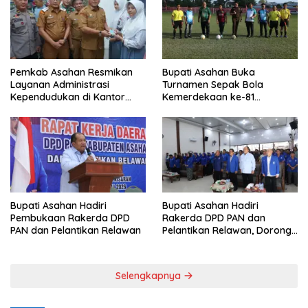
Pemkab Asahan Resmikan
Bupati Asahan Buka
Layanan Administrasi
Turnamen Sepak Bola
Kependudukan di Kantor
Kemerdekaan ke-81
Camat Aek Kuasan
Perebutkan Piala Dandim
0208/Asahan
Bupati Asahan Hadiri
Bupati Asahan Hadiri
Pembukaan Rakerda DPD
Rakerda DPD PAN dan
PAN dan Pelantikan Relawan
Pelantikan Relawan, Dorong
Sinergi untuk Kemajuan
Daerah
Selengkapnya