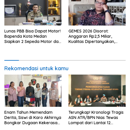
Lunas PBB Bisa Dapat Motor!
GEMES 2026 Disorot:
Bapenda Kota Medan
Anggaran Rp2,5 Miliar,
Siapkan 2 Sepeda Motor dan
Kualitas Dipertanyakan,
Puluhan Hadiah Menarik
Dugaan Tender Terkondisi
Mencuat
Rekomendasi untuk kamu
Enam Tahun Memendam
Terungkap! Kronologi Tragis
Derita, Siswi di Karo Akhirnya
ASN ATR/BPN Nias Tewas
Bongkar Dugaan Kekerasan
Lompat dari Lantai 12
Seksual oleh Ayah Angkat
Apartemen, Berawal dari