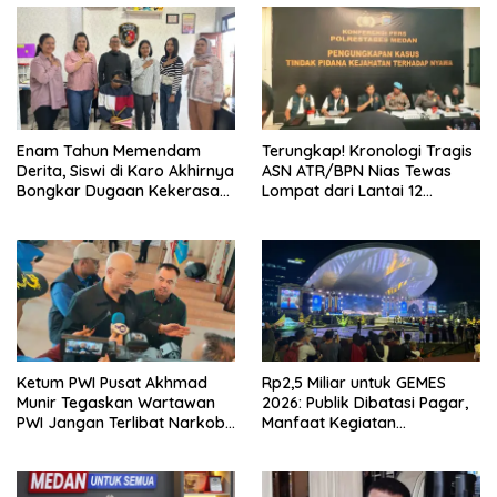
Enam Tahun Memendam
Terungkap! Kronologi Tragis
Derita, Siswi di Karo Akhirnya
ASN ATR/BPN Nias Tewas
Bongkar Dugaan Kekerasan
Lompat dari Lantai 12
Seksual oleh Ayah Angkat
Apartemen, Berawal dari
Pesan Wanita Lewat Aplikasi
Kencan
Ketum PWI Pusat Akhmad
Rp2,5 Miliar untuk GEMES
Munir Tegaskan Wartawan
2026: Publik Dibatasi Pagar,
PWI Jangan Terlibat Narkoba
Manfaat Kegiatan
dan Judi
Dipertanyakan