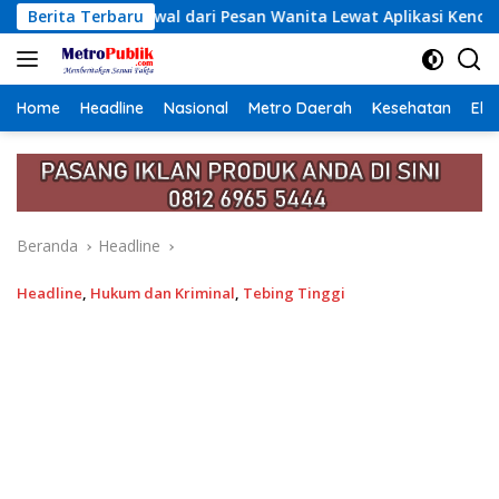
Langsung
Pesan Wanita Lewat Aplikasi Kencan
Berita Terbaru
Ketum PWI Pusat 
ke
konten
Home
Headline
Nasional
Metro Daerah
Kesehatan
Eko
Beranda
Headline
Headline
,
Hukum dan Kriminal
,
Tebing Tinggi