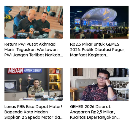
Pesan Wanita Lewat Aplikasi
Kencan
Ketum PWI Pusat Akhmad
Rp2,5 Miliar untuk GEMES
Munir Tegaskan Wartawan
2026: Publik Dibatasi Pagar,
PWI Jangan Terlibat Narkoba
Manfaat Kegiatan
dan Judi
Dipertanyakan
Lunas PBB Bisa Dapat Motor!
GEMES 2026 Disorot:
Bapenda Kota Medan
Anggaran Rp2,5 Miliar,
Siapkan 2 Sepeda Motor dan
Kualitas Dipertanyakan,
Puluhan Hadiah Menarik
Dugaan Tender Terkondisi
Mencuat