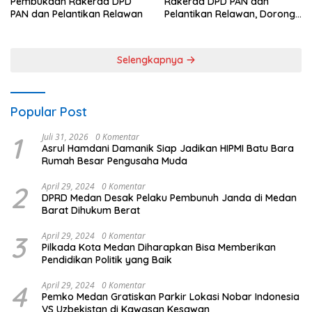
Pembukaan Rakerda DPD
Rakerda DPD PAN dan
PAN dan Pelantikan Relawan
Pelantikan Relawan, Dorong
Sinergi untuk Kemajuan
Daerah
Selengkapnya
Popular Post
1
Juli 31, 2026
0 Komentar
Asrul Hamdani Damanik Siap Jadikan HIPMI Batu Bara
Rumah Besar Pengusaha Muda
2
April 29, 2024
0 Komentar
DPRD Medan Desak Pelaku Pembunuh Janda di Medan
Barat Dihukum Berat
3
April 29, 2024
0 Komentar
Pilkada Kota Medan Diharapkan Bisa Memberikan
Pendidikan Politik yang Baik
4
April 29, 2024
0 Komentar
Pemko Medan Gratiskan Parkir Lokasi Nobar Indonesia
VS Uzbekistan di Kawasan Kesawan