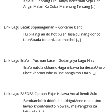
Kala Ku Seorang Diri Hanya Berteman Sepi Dan
Angin MalamKu Coba MerenungiTentang
[...]
Lirik Lagu Batak Sopanagaman – Go’Rame Band
Hu bila ngi ari do hot bulanHusalpui nang dohot
taonSoada tonamNaso masihol
[...]
Lirik Lagu Ena’o – Yusman Lase – Gudangnya Lagu Nias
Ena’o natola ukhamoHaga mbawa ba desa’aUhalo
ube’e khomoUohe ia ube bangaimo Ena’o
[...]
Lirik Lagu FAFOFA Ciptaan Fajar Halawa Vocal Rendi Gulo
Bembambörö dödöu he akhiguMene mene sino
lawaö khöuMeinötö niowalu, mela’angdröi ita
laforudu..
[...]