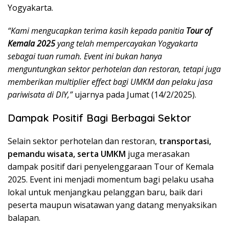
Yogyakarta.
“Kami mengucapkan terima kasih kepada panitia
Tour of
Kemala 2025
yang telah mempercayakan Yogyakarta
sebagai tuan rumah. Event ini bukan hanya
menguntungkan sektor perhotelan dan restoran, tetapi juga
memberikan multiplier effect bagi UMKM dan pelaku jasa
pariwisata di DIY,”
ujarnya pada Jumat (14/2/2025).
Dampak Positif Bagi Berbagai Sektor
Selain sektor perhotelan dan restoran,
transportasi,
pemandu wisata, serta UMKM
juga merasakan
dampak positif dari penyelenggaraan Tour of Kemala
2025. Event ini menjadi momentum bagi pelaku usaha
lokal untuk menjangkau pelanggan baru, baik dari
peserta maupun wisatawan yang datang menyaksikan
balapan.