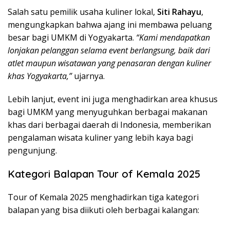
Salah satu pemilik usaha kuliner lokal,
Siti Rahayu
,
mengungkapkan bahwa ajang ini membawa peluang
besar bagi UMKM di Yogyakarta.
“Kami mendapatkan
lonjakan pelanggan selama event berlangsung, baik dari
atlet maupun wisatawan yang penasaran dengan kuliner
khas Yogyakarta,”
ujarnya.
Lebih lanjut, event ini juga menghadirkan area khusus
bagi UMKM yang menyuguhkan berbagai makanan
khas dari berbagai daerah di Indonesia, memberikan
pengalaman wisata kuliner yang lebih kaya bagi
pengunjung.
Kategori Balapan Tour of Kemala 2025
Tour of Kemala 2025 menghadirkan tiga kategori
balapan yang bisa diikuti oleh berbagai kalangan: