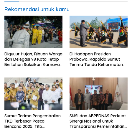
Rekomendasi untuk kamu
Diguyur Hujan, Ribuan Warga
Di Hadapan Presiden
dan Delegasi 98 Kota Tetap
Prabowo, Kapolda Sumut
Bertahan Saksikan Karnaval
Terima Tanda Kehormatan
Nusantara APEKSI 2026 di
Nugraha Sakanti pada Hari
Medan
Bhayangkara ke-80
Sumut Terima Pengembalian
SMSI dan ABPEDNAS Perkuat
TKD Terbesar Pasca
Sinergi Nasional untuk
Bencana 2025, Tito
Transparansi Pemerintahan
Karnavian Apresiasi Hibah
Desa