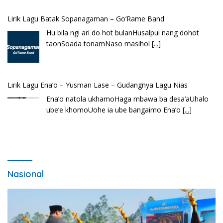
Lirik Lagu Batak Sopanagaman – Go’Rame Band
Hu bila ngi ari do hot bulanHusalpui nang dohot
taonSoada tonamNaso masihol
[...]
Lirik Lagu Ena’o – Yusman Lase – Gudangnya Lagu Nias
Ena’o natola ukhamoHaga mbawa ba desa’aUhalo
ube’e khomoUohe ia ube bangaimo Ena’o
[...]
Nasional