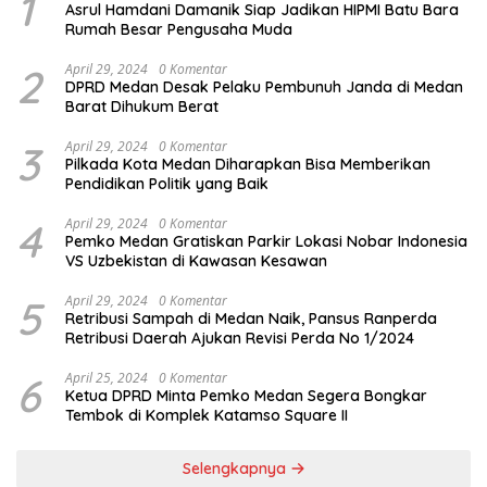
1
Asrul Hamdani Damanik Siap Jadikan HIPMI Batu Bara
Rumah Besar Pengusaha Muda
2
April 29, 2024
0 Komentar
DPRD Medan Desak Pelaku Pembunuh Janda di Medan
Barat Dihukum Berat
3
April 29, 2024
0 Komentar
Pilkada Kota Medan Diharapkan Bisa Memberikan
Pendidikan Politik yang Baik
4
April 29, 2024
0 Komentar
Pemko Medan Gratiskan Parkir Lokasi Nobar Indonesia
VS Uzbekistan di Kawasan Kesawan
5
April 29, 2024
0 Komentar
Retribusi Sampah di Medan Naik, Pansus Ranperda
Retribusi Daerah Ajukan Revisi Perda No 1/2024
6
April 25, 2024
0 Komentar
Ketua DPRD Minta Pemko Medan Segera Bongkar
Tembok di Komplek Katamso Square II
Selengkapnya