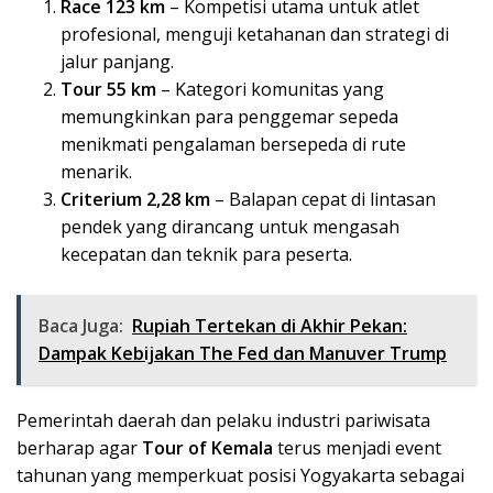
Race 123 km
– Kompetisi utama untuk atlet
profesional, menguji ketahanan dan strategi di
jalur panjang.
Tour 55 km
– Kategori komunitas yang
memungkinkan para penggemar sepeda
menikmati pengalaman bersepeda di rute
menarik.
Criterium 2,28 km
– Balapan cepat di lintasan
pendek yang dirancang untuk mengasah
kecepatan dan teknik para peserta.
Baca Juga:
Rupiah Tertekan di Akhir Pekan:
Dampak Kebijakan The Fed dan Manuver Trump
Pemerintah daerah dan pelaku industri pariwisata
berharap agar
Tour of Kemala
terus menjadi event
tahunan yang memperkuat posisi Yogyakarta sebagai