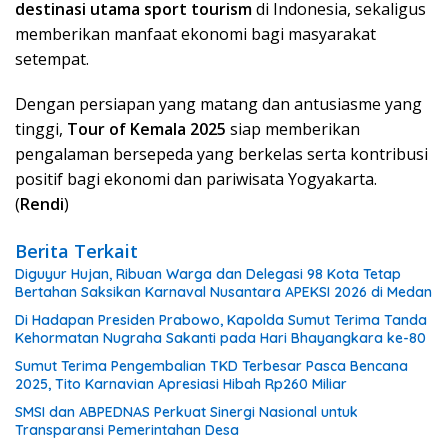
destinasi utama sport tourism
di Indonesia, sekaligus
memberikan manfaat ekonomi bagi masyarakat
setempat.
Dengan persiapan yang matang dan antusiasme yang
tinggi,
Tour of Kemala 2025
siap memberikan
pengalaman bersepeda yang berkelas serta kontribusi
positif bagi ekonomi dan pariwisata Yogyakarta.
(
Rendi
)
Berita Terkait
Diguyur Hujan, Ribuan Warga dan Delegasi 98 Kota Tetap
Bertahan Saksikan Karnaval Nusantara APEKSI 2026 di Medan
Di Hadapan Presiden Prabowo, Kapolda Sumut Terima Tanda
Kehormatan Nugraha Sakanti pada Hari Bhayangkara ke-80
Sumut Terima Pengembalian TKD Terbesar Pasca Bencana
2025, Tito Karnavian Apresiasi Hibah Rp260 Miliar
SMSI dan ABPEDNAS Perkuat Sinergi Nasional untuk
Transparansi Pemerintahan Desa