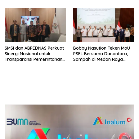
Rp260 Miliar
SMSI dan ABPEDNAS Perkuat
Bobby Nasution Teken MoU
Sinergi Nasional untuk
PSEL Bersama Danantara,
Transparansi Pemerintahan
Sampah di Medan Raya
Desa
Ditarget Jadi Energi Listrik