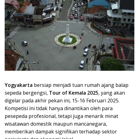
Yogyakarta
bersiap menjadi tuan rumah ajang balap
sepeda bergengsi,
Tour of Kemala 2025
, yang akan
digelar pada akhir pekan ini, 15-16 Februari 2025.
Kompetisi ini tidak hanya dinantikan oleh para
pesepeda profesional, tetapi juga menarik minat
wisatawan domestik maupun mancanegara,
memberikan dampak signifikan terhadap sektor