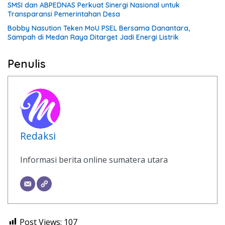
SMSI dan ABPEDNAS Perkuat Sinergi Nasional untuk
Transparansi Pemerintahan Desa
Bobby Nasution Teken MoU PSEL Bersama Danantara,
Sampah di Medan Raya Ditarget Jadi Energi Listrik
Penulis
Redaksi
Informasi berita online sumatera utara
Post Views:
107