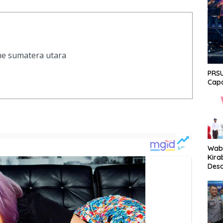
ine sumatera utara
PRSU
Capa
Wabu
Kira
Desa
Peki
Men