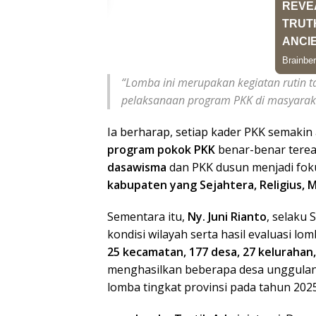
“Lomba ini merupakan kegiatan rutin t
pelaksanaan program PKK di masyarakat
Ia berharap, setiap kader PKK semakin
program pokok PKK
benar-benar tereal
dasawisma
dan PKK dusun menjadi fok
kabupaten yang Sejahtera, Religius, 
Sementara itu,
Ny. Juni Rianto
, selaku
kondisi wilayah serta hasil evaluasi l
25 kecamatan, 177 desa, 27 kelurahan
menghasilkan beberapa desa unggulan
lomba tingkat provinsi pada tahun 2025,