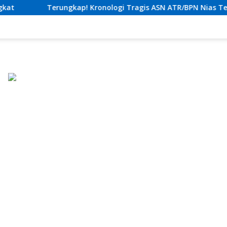
onologi Tragis ASN ATR/BPN Nias Tewas Lompat dari Lantai 12 