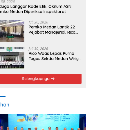
i 30, 2026
duga Langgar Kode Etik, Oknum ASN
mko Medan Diperiksa Inspektorat
Juli 30, 2026
Pemko Medan Lantik 22
Pejabat Manajerial, Rico
Waas Minta Pelayanan
Publik Lebih Cepat dan
Transparan
Juli 30, 2026
Rico Waas Lepas Purna
Tugas Sekda Medan Wiriya
Alrahman, Sebut
Pengabdian Tak Pernah
Berakhir
Selengkapnya
ahan