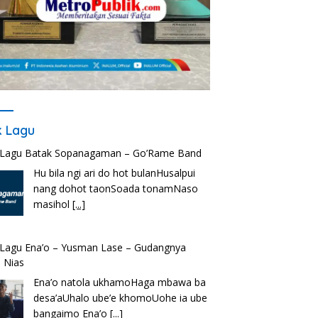
ik Lagu
k Lagu Batak Sopanagaman – Go’Rame Band
Hu bila ngi ari do hot bulanHusalpui
nang dohot taonSoada tonamNaso
masihol
[...]
k Lagu Ena’o – Yusman Lase – Gudangnya
 Nias
Ena’o natola ukhamoHaga mbawa ba
desa’aUhalo ube’e khomoUohe ia ube
bangaimo Ena’o
[...]