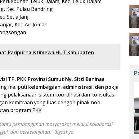
 Perkebunan Teluk Dalam, Kec. Teluk Dalam
g, Kec. Pulau Bandring
c. Setia Janji
anjar, Kec. Air Joman
Songsongan
apat Paripurna Istimewa HUT Kabupaten
Po
isi TP. PKK Provinsi Sumut Ny. Sitti Baninaa
ng meliputi
kelembagaan, administrasi, dan pokja
ng pelaksanaan sistem koordinasi dan konsultasi
ngan kemitraan yang luas dengan pihak non-
utan program PKK.
bantu pembangunan masyarakat melalui kolaborasi
ul, dan berkelanjutan,” tegasnya.