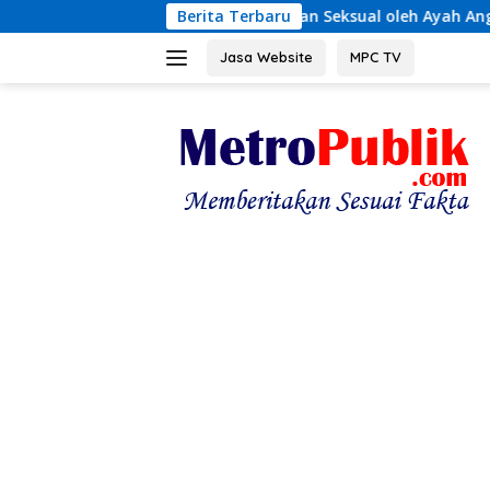
Langsung
an Kekerasan Seksual oleh Ayah Angkat
Berita Terbaru
Terungkap! Kr
ke
konten
Jasa Website
MPC TV