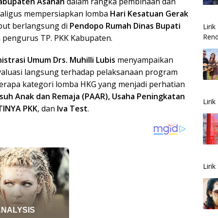
Kabupaten Asahan
dalam rangka pembinaan dan
kaligus mempersiapkan lomba
Hari Kesatuan Gerak
ebut berlangsung di
Pendopo Rumah Dinas Bupati
Liri
Rend
a pengurus TP. PKK Kabupaten.
istrasi Umum Drs. Muhilli Lubis
menyampaikan
valuasi langsung terhadap pelaksanaan program
berapa kategori lomba HKG yang menjadi perhatian
 Asuh Anak dan Remaja (PAAR), Usaha Peningkatan
Liri
TINYA PKK
, dan
Iva Test
.
Liri