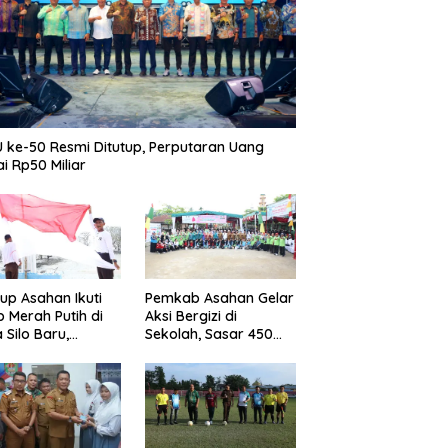
 ke-50 Resmi Ditutup, Perputaran Uang
i Rp50 Miliar
p Asahan Ikuti
Pemkab Asahan Gelar
b Merah Putih di
Aksi Bergizi di
 Silo Baru,
Sekolah, Sasar 450
kan Merdeka
Remaja Putri Cegah
ggema
Stunting