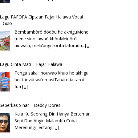
k Lagu FAFOFA Ciptaan Fajar Halawa Vocal
i Gulo
Bembambörö dödöu he akhiguMene
mene sino lawaö khöuMeinötö
niowalu, mela’angdröi ita laforudu..
[...]
k Lagu Cinta Mati – Fajar Halawa
Tenga sakali nouwao khuo he akhigu
boi taozui wa’omasiTabato ia taroi
furi
[...]
k Seberkas Sinar – Deddy Dores
Kala Ku Seorang Diri Hanya Berteman
Sepi Dan Angin MalamKu Coba
MerenungiTentang
[...]