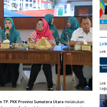
Lir
Liri
Liri
Lagu
n TP. PKK Provinsi Sumatera Utara
melakukan