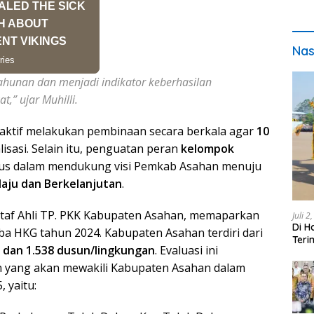
Nas
ahunan dan menjadi indikator keberhasilan
,” ujar Muhilli.
 aktif melakukan pembinaan secara berkala agar
10
isasi. Selain itu, penguatan peran
kelompok
us dalam mendukung visi Pemkab Asahan menuju
Maju dan Berkelanjutan
.
 Staf Ahli TP. PKK Kabupaten Asahan, memaparkan
Juli 2
Di H
omba HKG tahun 2024. Kabupaten Asahan terdiri dari
Teri
, dan 1.538 dusun/lingkungan
. Evaluasi ini
pada
 yang akan mewakili Kabupaten Asahan dalam
 yaitu: