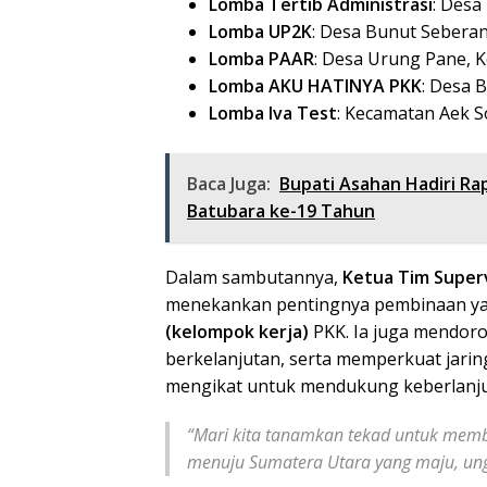
Lomba Tertib Administrasi
: Desa
Lomba UP2K
: Desa Bunut Seberan
Lomba PAAR
: Desa Urung Pane, Ke
Lomba AKU HATINYA PKK
: Desa B
Lomba Iva Test
: Kecamatan Aek 
Baca Juga:
Bupati Asahan Hadiri R
Batubara ke-19 Tahun
Dalam sambutannya,
Ketua Tim Superv
menekankan pentingnya pembinaan ya
(kelompok kerja)
PKK. Ia juga mendoro
berkelanjutan, serta memperkuat jari
mengikat untuk mendukung keberlanj
“Mari kita tanamkan tekad untuk mem
menuju Sumatera Utara yang maju, ungg