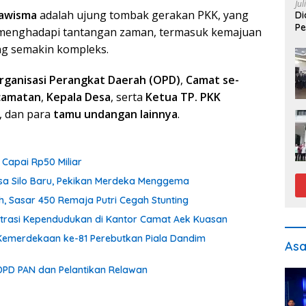
Jul
awisma
adalah ujung tombak gerakan PKK, yang
Di
Pe
lam menghadapi tantangan zaman, termasuk kemajuan
ng semakin kompleks.
rganisasi Perangkat Daerah (OPD)
,
Camat se-
camatan
,
Kepala Desa
, serta
Ketua TP. PKK
, dan para
tamu undangan lainnya
.
 Capai Rp50 Miliar
esa Silo Baru, Pekikan Merdeka Menggema
h, Sasar 450 Remaja Putri Cegah Stunting
rasi Kependudukan di Kantor Camat Aek Kuasan
Kemerdekaan ke-81 Perebutkan Piala Dandim
As
DPD PAN dan Pelantikan Relawan