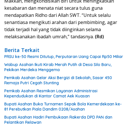
Makkah, mengkondisikan diri untuk meningkatkan
kesabaran dan menata niat secara tulus guna
mendapatkan Ridho dari Allah SWT. “Untuk selalu
senantiasa mengikuti arahan dari pembimbing, agar
tidak terjadi hal yang tidak diinginkan selama
melaksanakan ibadah umrah,” tandasnya.
(Rd)
Berita Terkait
PRSU ke-50 Resmi Ditutup, Perputaran Uang Capai Rp50 Miliar
Wabup Asahan Ikuti Kirab Merah Putih di Desa Silo Baru,
Pekikan Merdeka Menggema
Pemkab Asahan Gelar Aksi Bergizi di Sekolah, Sasar 450
Remaja Putri Cegah Stunting
Pemkab Asahan Resmikan Layanan Administrasi
Kependudukan di Kantor Camat Aek Kuasan
Bupati Asahan Buka Turnamen Sepak Bola Kemerdekaan ke-
81 Perebutkan Piala Dandim 0208/Asahan
Bupati Asahan Hadiri Pembukaan Rakerda DPD PAN dan
Pelantikan Relawan