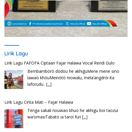
Lirik Lagu
Lirik Lagu FAFOFA Ciptaan Fajar Halawa Vocal Rendi Gulo
Bembambörö dödöu he akhiguMene mene sino
lawaö khöuMeinötö niowalu, mela’angdröi ita
laforudu..
[...]
Lirik Lagu Cinta Mati – Fajar Halawa
Tenga sakali nouwao khuo he akhigu boi taozui
wa’omasiTabato ia taroi furi
[...]
Lirik Seberkas Sinar – Deddy Dores