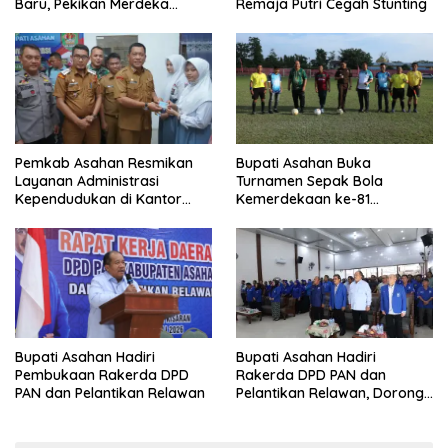
Baru, Pekikan Merdeka
Remaja Putri Cegah Stunting
Menggema
Pemkab Asahan Resmikan
Bupati Asahan Buka
Layanan Administrasi
Turnamen Sepak Bola
Kependudukan di Kantor
Kemerdekaan ke-81
Camat Aek Kuasan
Perebutkan Piala Dandim
0208/Asahan
Bupati Asahan Hadiri
Bupati Asahan Hadiri
Rakerda DPD PAN dan
Pembukaan Rakerda DPD
Pelantikan Relawan, Dorong
PAN dan Pelantikan Relawan
Sinergi untuk Kemajuan
Daerah