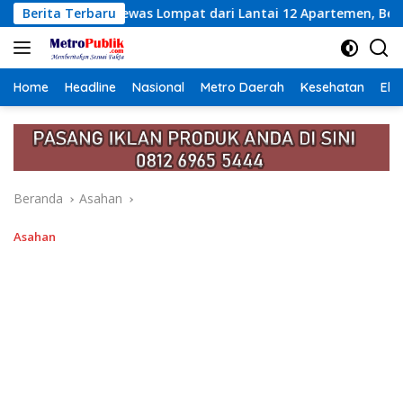
Langsung
mpat dari Lantai 12 Apartemen, Berawal dari Pesan Wanita Lew
Berita Terbaru
ke
konten
Home
Headline
Nasional
Metro Daerah
Kesehatan
Eko
Beranda
Asahan
Asahan