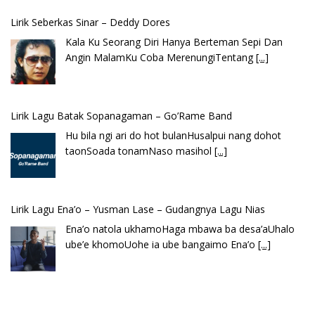
Kala Ku Seorang Diri Hanya Berteman Sepi Dan
Angin MalamKu Coba MerenungiTentang
[...]
Lirik Lagu Batak Sopanagaman – Go’Rame Band
Hu bila ngi ari do hot bulanHusalpui nang dohot
taonSoada tonamNaso masihol
[...]
Lirik Lagu Ena’o – Yusman Lase – Gudangnya Lagu Nias
Ena’o natola ukhamoHaga mbawa ba desa’aUhalo
ube’e khomoUohe ia ube bangaimo Ena’o
[...]