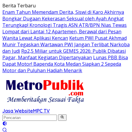
Langsung
Berita Terbaru
ke
Enam Tahun Memendam Derita, Siswi di Karo Akhirnya
konten
Bongkar Dugaan Kekerasan Seksual oleh Ayah Angkat
Terungkap! Kronologi Tragis ASN ATR/BPN Nias Tewas
Lompat dari Lantai 12 Apartemen, Berawal dari Pesan
Wanita Lewat Aplikasi Kencan
Ketum PWI Pusat Akhmad
Munir Tegaskan Wartawan PWI Jangan Terlibat Narkoba
dan Judi
Rp2,5 Miliar untuk GEMES 2026: Publik Dibatasi
Pagar, Manfaat Kegiatan Dipertanyakan
Lunas PBB Bisa
Dapat Motor! Bapenda Kota Medan Siapkan 2 Sepeda
Motor dan Puluhan Hadiah Menarik
Jasa Website
MPC TV