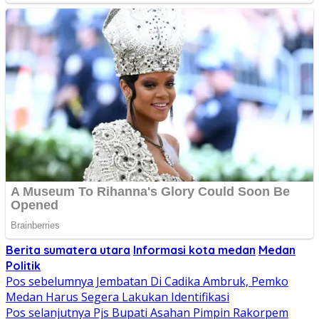
Berita sumatera utara
Informasi kota medan
Medan
Politik
Navigasi
Pos sebelumnya
Jembatan Di Cadika Ambruk, Pemko
Medan Harus Segera Lakukan Identifikasi
pos
Pos selanjutnya
Pjs Bupati Asahan Pimpin Rakorpem