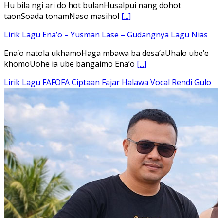
Hu bila ngi ari do hot bulanHusalpui nang dohot
taonSoada tonamNaso masihol
[...]
Lirik Lagu Ena’o – Yusman Lase – Gudangnya Lagu Nias