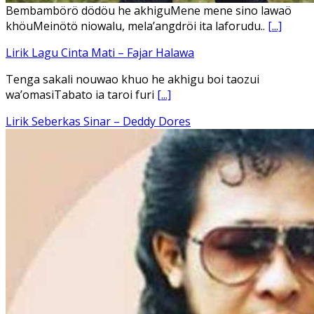
Ena’o natola ukhamoHaga mbawa ba desa’aUhalo ube’e
khomoUohe ia ube bangaimo Ena’o
[...]
Lirik Lagu FAFOFA Ciptaan Fajar Halawa Vocal Rendi Gulo