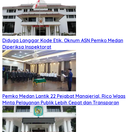
Diduga Langgar Kode Etik, Oknum ASN Pemko Medan
Diperiksa Inspektorat
Pemko Medan Lantik 22 Pejabat Manajerial, Rico Waas
Minta Pelayanan Publik Lebih Cepat dan Transparan