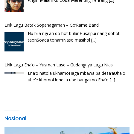
Angin MalamKu Coba MerenungiTentang
[...]
Lirik Lagu Batak Sopanagaman – Go’Rame Band
Hu bila ngi ari do hot bulanHusalpui nang dohot
taonSoada tonamNaso masihol
[...]
Lirik Lagu Ena’o – Yusman Lase – Gudangnya Lagu Nias
Ena’o natola ukhamoHaga mbawa ba desa’aUhalo
ube’e khomoUohe ia ube bangaimo Ena’o
[...]
Nasional