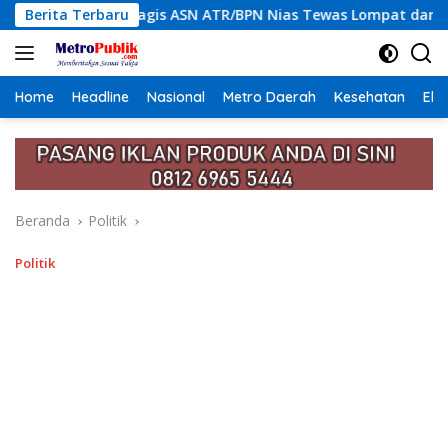
Langsung
SN ATR/BPN Nias Tewas Lompat dari Lantai 12 Apartemen, Beraw
Berita Terbaru
ke
konten
Home
Headline
Nasional
Metro Daerah
Kesehatan
Eko
Beranda
Politik
Politik