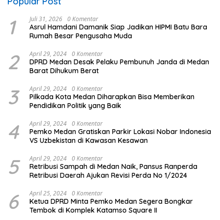
Popular Post
1
Juli 31, 2026
0 Komentar
Asrul Hamdani Damanik Siap Jadikan HIPMI Batu Bara
Rumah Besar Pengusaha Muda
2
April 29, 2024
0 Komentar
DPRD Medan Desak Pelaku Pembunuh Janda di Medan
Barat Dihukum Berat
3
April 29, 2024
0 Komentar
Pilkada Kota Medan Diharapkan Bisa Memberikan
Pendidikan Politik yang Baik
4
April 29, 2024
0 Komentar
Pemko Medan Gratiskan Parkir Lokasi Nobar Indonesia
VS Uzbekistan di Kawasan Kesawan
5
April 29, 2024
0 Komentar
Retribusi Sampah di Medan Naik, Pansus Ranperda
Retribusi Daerah Ajukan Revisi Perda No 1/2024
6
April 25, 2024
0 Komentar
Ketua DPRD Minta Pemko Medan Segera Bongkar
Tembok di Komplek Katamso Square II