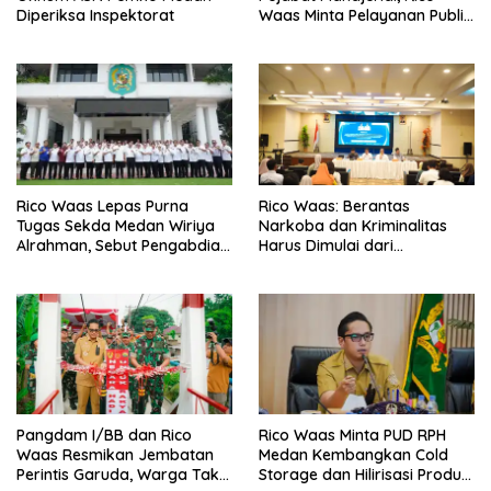
Diperiksa Inspektorat
Waas Minta Pelayanan Publik
Lebih Cepat dan Transparan
Rico Waas Lepas Purna
Rico Waas: Berantas
Tugas Sekda Medan Wiriya
Narkoba dan Kriminalitas
Alrahman, Sebut Pengabdian
Harus Dimulai dari
Tak Pernah Berakhir
Penguatan Ekonomi Warga
Pangdam I/BB dan Rico
Rico Waas Minta PUD RPH
Waas Resmikan Jembatan
Medan Kembangkan Cold
Perintis Garuda, Warga Tak
Storage dan Hilirisasi Produk