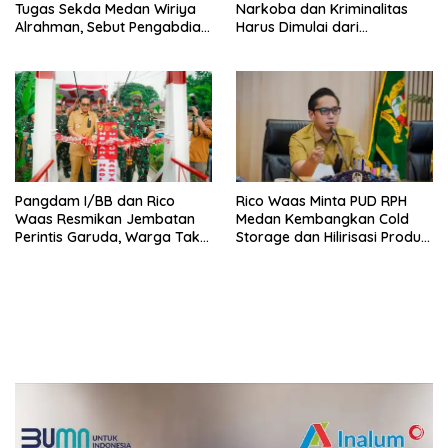
Tugas Sekda Medan Wiriya
Narkoba dan Kriminalitas
Alrahman, Sebut Pengabdian
Harus Dimulai dari
Tak Pernah Berakhir
Penguatan Ekonomi Warga
Pangdam I/BB dan Rico
Rico Waas Minta PUD RPH
Waas Resmikan Jembatan
Medan Kembangkan Cold
Perintis Garuda, Warga Tak
Storage dan Hilirisasi Produk
Lagi Menyeberang Lewat
Daging
Pipa