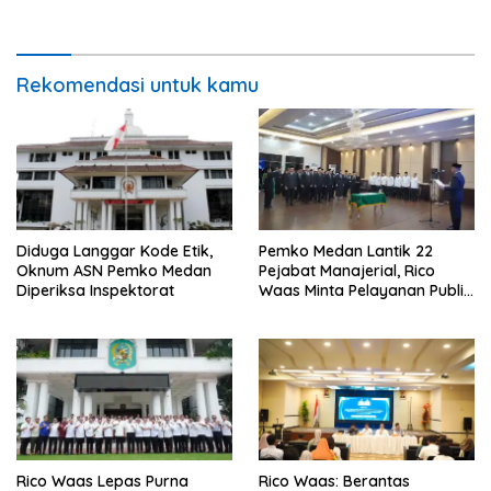
Lagi Menyeberang Lewat
Daging
Pipa
Rekomendasi untuk kamu
Diduga Langgar Kode Etik,
Pemko Medan Lantik 22
Oknum ASN Pemko Medan
Pejabat Manajerial, Rico
Diperiksa Inspektorat
Waas Minta Pelayanan Publik
Lebih Cepat dan Transparan
Rico Waas Lepas Purna
Rico Waas: Berantas