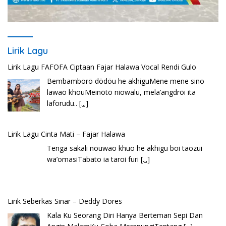
Lirik Lagu
Lirik Lagu FAFOFA Ciptaan Fajar Halawa Vocal Rendi Gulo
Bembambörö dödöu he akhiguMene mene sino
lawaö khöuMeinötö niowalu, mela’angdröi ita
laforudu..
[...]
Lirik Lagu Cinta Mati – Fajar Halawa
Tenga sakali nouwao khuo he akhigu boi taozui
wa’omasiTabato ia taroi furi
[...]
Lirik Seberkas Sinar – Deddy Dores
Kala Ku Seorang Diri Hanya Berteman Sepi Dan