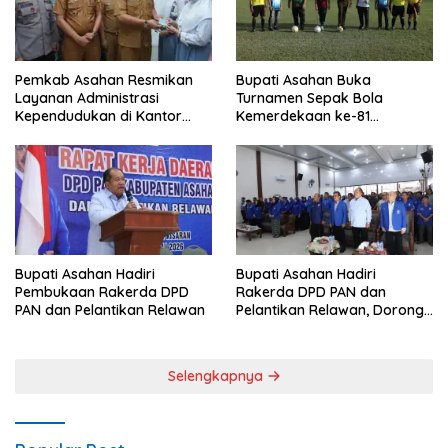
Pemkab Asahan Resmikan
Bupati Asahan Buka
Layanan Administrasi
Turnamen Sepak Bola
Kependudukan di Kantor
Kemerdekaan ke-81
Camat Aek Kuasan
Perebutkan Piala Dandim
0208/Asahan
Bupati Asahan Hadiri
Bupati Asahan Hadiri
Pembukaan Rakerda DPD
Rakerda DPD PAN dan
PAN dan Pelantikan Relawan
Pelantikan Relawan, Dorong
Sinergi untuk Kemajuan
Daerah
Selengkapnya