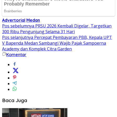
Advertorial
Medan
Navigasi
Pos sebelumnya
PRSU 2026 Kembali Digelar, Targetkan
300 Ribu Pengunjung Selama 31 Hari
pos
Pos selanjutnya
Percepat Pembayaran PBB, Kepala UPT
V Bapenda Medan Sambangi Wajib Pajak Sampoerna
Academy dan Komplek Citra Garden
Komentar
Baca Juga