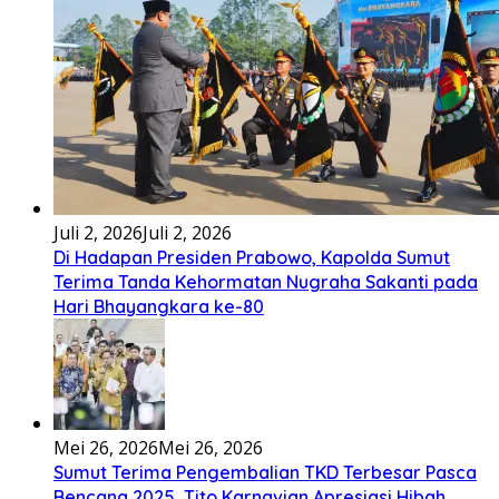
Hu bila ngi ari do hot bulanHusalpui nang dohot
taonSoada tonamNaso masihol
[...]
Lirik Lagu Ena’o – Yusman Lase – Gudangnya Lagu Nias
Ena’o natola ukhamoHaga mbawa ba desa’aUhalo ube’e
khomoUohe ia ube bangaimo Ena’o
[...]
Lirik Lagu FAFOFA Ciptaan Fajar Halawa Vocal Rendi Gulo