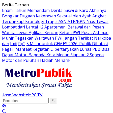
Langsung
Berita Terbaru
ke
Enam Tahun Memendam Derita, Siswi di Karo Akhirnya
konten
Bongkar Dugaan Kekerasan Seksual oleh Ayah Angkat
Terungkap! Kronologi Tragis ASN ATR/BPN Nias Tewas
Lompat dari Lantai 12 Apartemen, Berawal dari Pesan
Wanita Lewat Aplikasi Kencan
Ketum PWI Pusat Akhmad
Munir Tegaskan Wartawan PWI Jangan Terlibat Narkoba
dan Judi
Rp2,5 Miliar untuk GEMES 2026: Publik Dibatasi
Pagar, Manfaat Kegiatan Dipertanyakan
Lunas PBB Bisa
Dapat Motor! Bapenda Kota Medan Siapkan 2 Sepeda
Motor dan Puluhan Hadiah Menarik
Jasa Website
MPC TV