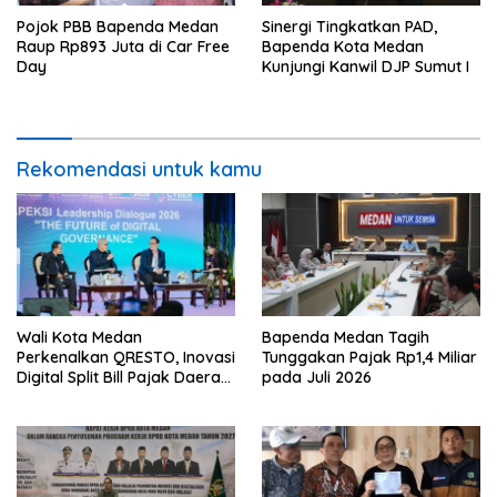
Pojok PBB Bapenda Medan
Sinergi Tingkatkan PAD,
Raup Rp893 Juta di Car Free
Bapenda Kota Medan
Day
Kunjungi Kanwil DJP Sumut I
Rekomendasi untuk kamu
Wali Kota Medan
Bapenda Medan Tagih
Perkenalkan QRESTO, Inovasi
Tunggakan Pajak Rp1,4 Miliar
Digital Split Bill Pajak Daerah
pada Juli 2026
Pertama di Indonesia pada
APEKSI Leadership Dialogue
2026