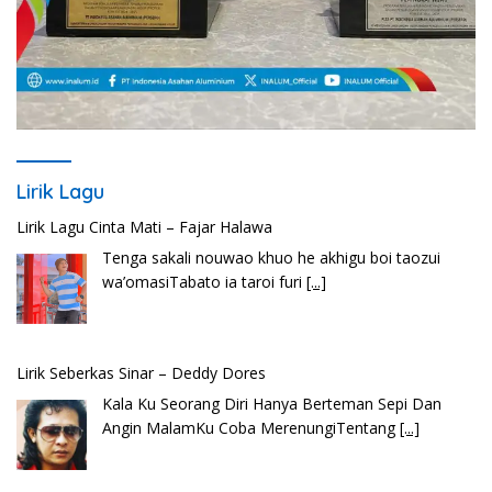
Lirik Lagu Cinta Mati – Fajar Halawa
Tenga sakali nouwao khuo he akhigu boi taozui
wa’omasiTabato ia taroi furi
[...]
Lirik Lagu
Lirik Seberkas Sinar – Deddy Dores
Kala Ku Seorang Diri Hanya Berteman Sepi Dan
Angin MalamKu Coba MerenungiTentang
[...]
Lirik Lagu Batak Sopanagaman – Go’Rame Band
Hu bila ngi ari do hot bulanHusalpui nang dohot
taonSoada tonamNaso masihol
[...]