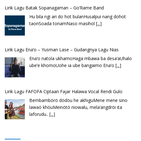
Lirik Lagu Ena’o – Yusman Lase – Gudangnya Lagu Nias
Ena’o natola ukhamoHaga mbawa ba desa’aUhalo
ube’e khomoUohe ia ube bangaimo Ena’o
[...]
Lirik Lagu FAFOFA Ciptaan Fajar Halawa Vocal Rendi Gulo
Bembambörö dödöu he akhiguMene mene sino
lawaö khöuMeinötö niowalu, mela’angdröi ita
laforudu..
[...]