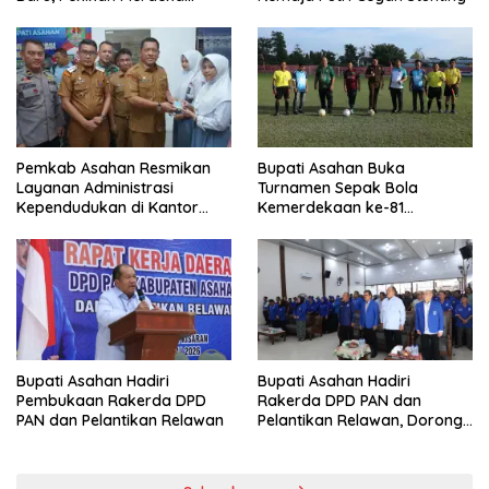
Menggema
Pemkab Asahan Resmikan
Bupati Asahan Buka
Layanan Administrasi
Turnamen Sepak Bola
Kependudukan di Kantor
Kemerdekaan ke-81
Camat Aek Kuasan
Perebutkan Piala Dandim
0208/Asahan
Bupati Asahan Hadiri
Bupati Asahan Hadiri
Pembukaan Rakerda DPD
Rakerda DPD PAN dan
PAN dan Pelantikan Relawan
Pelantikan Relawan, Dorong
Sinergi untuk Kemajuan
Daerah