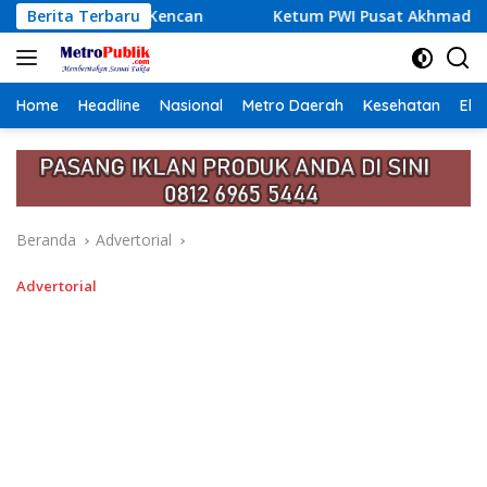
Langsung
can
Berita Terbaru
Ketum PWI Pusat Akhmad Munir Tegaskan Wartawan
ke
konten
Home
Headline
Nasional
Metro Daerah
Kesehatan
Eko
Beranda
Advertorial
Advertorial