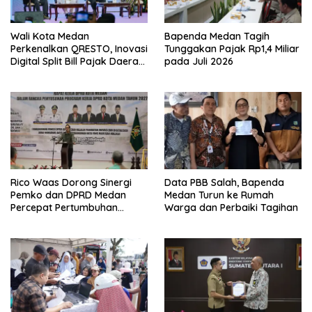
Wali Kota Medan
Bapenda Medan Tagih
Perkenalkan QRESTO, Inovasi
Tunggakan Pajak Rp1,4 Miliar
Digital Split Bill Pajak Daerah
pada Juli 2026
Pertama di Indonesia pada
APEKSI Leadership Dialogue
2026
Rico Waas Dorong Sinergi
Data PBB Salah, Bapenda
Pemko dan DPRD Medan
Medan Turun ke Rumah
Percepat Pertumbuhan
Warga dan Perbaiki Tagihan
Ekonomi