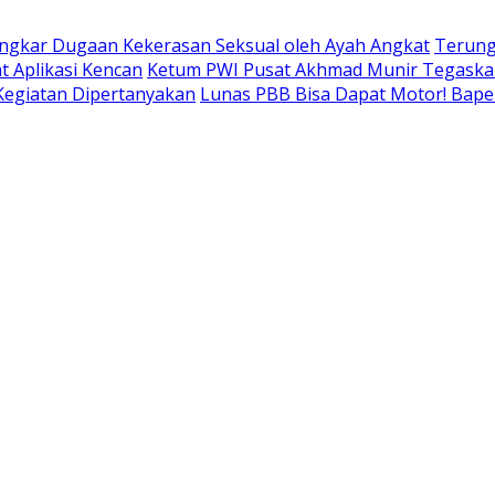
ngkar Dugaan Kekerasan Seksual oleh Ayah Angkat
Terung
t Aplikasi Kencan
Ketum PWI Pusat Akhmad Munir Tegaskan
 Kegiatan Dipertanyakan
Lunas PBB Bisa Dapat Motor! Bap