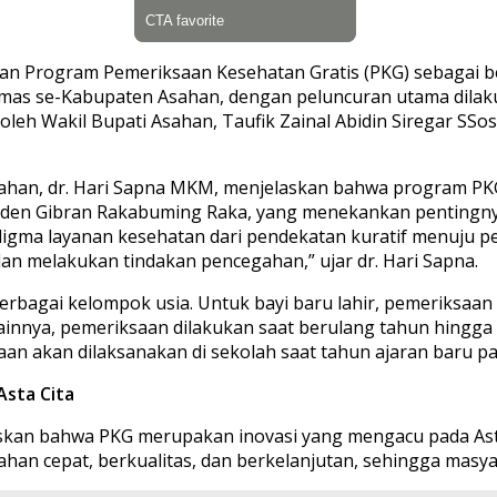
n Program Pemeriksaan Kesehatan Gratis (PKG) sebagai b
esmas se-Kabupaten Asahan, dengan peluncuran utama dilaku
oleh Wakil Bupati Asahan, Taufik Zainal Abidin Siregar SS
ahan, dr. Hari Sapna MKM, menjelaskan bahwa program PK
iden Gibran Rakabuming Raka, yang menekankan pentingny
digma layanan kesehatan dari pendekatan kuratif menuju p
dan melakukan tindakan pencegahan,” ujar dr. Hari Sapna.
berbagai kelompok usia. Untuk bayi baru lahir, pemeriksaan
ia lainnya, pemeriksaan dilakukan saat berulang tahun hingg
n akan dilaksanakan di sekolah saat tahun ajaran baru pad
Asta Cita
an bahwa PKG merupakan inovasi yang mengacu pada Asta C
n cepat, berkualitas, dan berkelanjutan, sehingga masyar