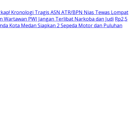
kap! Kronologi Tragis ASN ATR/BPN Nias Tewas Lompat
 Wartawan PWI Jangan Terlibat Narkoba dan Judi
Rp2,5
enda Kota Medan Siapkan 2 Sepeda Motor dan Puluhan