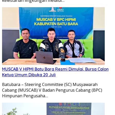
kelestarian lingkungan melalui…
MUSCAB V HIPMI Batu Bara Resmi Dimulai, Bursa Calon
Ketua Umum Dibuka 20 Juli
Batubara – Steering Committee (SC) Musyawarah
Cabang (MUSCAB) V Badan Pengurus Cabang (BPC)
Himpunan Pengusaha…