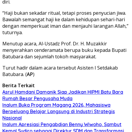
diri.
“Haji bukan sekadar ritual, tetapi proses penyucian jiwa.
Bawalah semangat haji ke dalam kehidupan sehari-hari
dengan memperkuat iman dan menjauhi larangan Allah,”
tuturnya.
Menutup acara, Al-Ustadz Prof. Dr. H. Muzakkir
menyerahkan cenderamata berupa buku kepada Bupati
Batubara dan sejumlah tokoh masyarakat.
Turut hadir dalam acara tersebut Asisten I Setdakab
Batubara. (
AP
)
Berita Terkait
Asrul Hamdani Damanik Siap Jadikan HIPMI Batu Bara
Rumah Besar Pengusaha Muda
Inalum Buka Program Magang 2026, Mahasiswa
Berpeluang Belajar Langsung di Industri Strategis
Nasional
Inalum Apresiasi Pengabdian Benny Wiwoho, Sambut
Kemal Sudiro sebagai Direktur SDM dan Transformasi