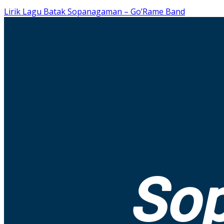
Lirik Lagu Batak Sopanagaman – Go’Rame Band