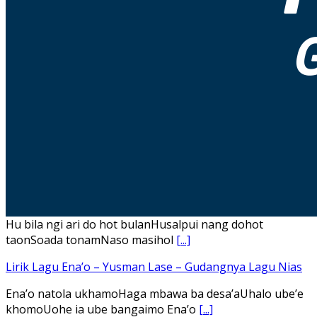
Hu bila ngi ari do hot bulanHusalpui nang dohot
taonSoada tonamNaso masihol
[...]
Lirik Lagu Ena’o – Yusman Lase – Gudangnya Lagu Nias