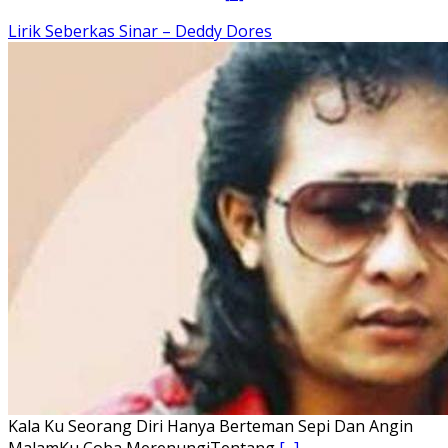
Ena’o natola ukhamoHaga mbawa ba desa’aUhalo ube’e
khomoUohe ia ube bangaimo Ena’o
[...]
Lirik Lagu FAFOFA Ciptaan Fajar Halawa Vocal Rendi Gulo