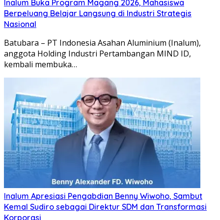
Inalum Buka Program Magang 2026, Mahasiswa
Berpeluang Belajar Langsung di Industri Strategis
Nasional
Batubara – PT Indonesia Asahan Aluminium (Inalum),
anggota Holding Industri Pertambangan MIND ID,
kembali membuka…
Inalum Apresiasi Pengabdian Benny Wiwoho, Sambut
Kemal Sudiro sebagai Direktur SDM dan Transformasi
Korporasi