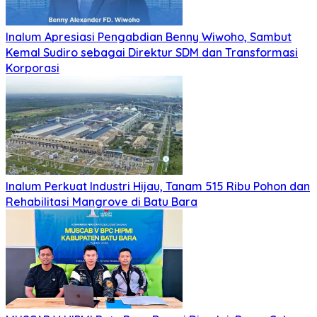
Inalum Apresiasi Pengabdian Benny Wiwoho, Sambut
Kemal Sudiro sebagai Direktur SDM dan Transformasi
Korporasi
Inalum Perkuat Industri Hijau, Tanam 515 Ribu Pohon dan
Rehabilitasi Mangrove di Batu Bara