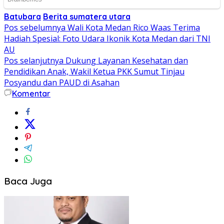
Batubara
Berita sumatera utara
Navigasi
Pos sebelumnya
Wali Kota Medan Rico Waas Terima
Hadiah Spesial: Foto Udara Ikonik Kota Medan dari TNI
pos
AU
Pos selanjutnya
Dukung Layanan Kesehatan dan
Pendidikan Anak, Wakil Ketua PKK Sumut Tinjau
Posyandu dan PAUD di Asahan
Komentar
Baca Juga