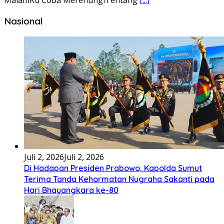
Bembambörö dödöu he akhiguMene mene sino lawaö
khöuMeinötö niowalu, mela’angdröi ita laforudu..
[...]
Lirik Lagu Cinta Mati – Fajar Halawa