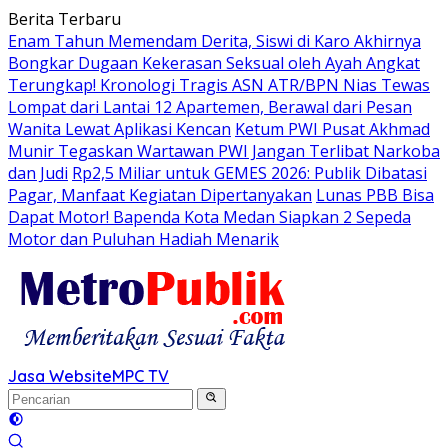
Langsung
Berita Terbaru
ke
Enam Tahun Memendam Derita, Siswi di Karo Akhirnya
konten
Bongkar Dugaan Kekerasan Seksual oleh Ayah Angkat
Terungkap! Kronologi Tragis ASN ATR/BPN Nias Tewas
Lompat dari Lantai 12 Apartemen, Berawal dari Pesan
Wanita Lewat Aplikasi Kencan
Ketum PWI Pusat Akhmad
Munir Tegaskan Wartawan PWI Jangan Terlibat Narkoba
dan Judi
Rp2,5 Miliar untuk GEMES 2026: Publik Dibatasi
Pagar, Manfaat Kegiatan Dipertanyakan
Lunas PBB Bisa
Dapat Motor! Bapenda Kota Medan Siapkan 2 Sepeda
Motor dan Puluhan Hadiah Menarik
Jasa Website
MPC TV