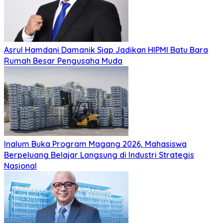
Asrul Hamdani Damanik Siap Jadikan HIPMI Batu Bara
Rumah Besar Pengusaha Muda
Inalum Buka Program Magang 2026, Mahasiswa
Berpeluang Belajar Langsung di Industri Strategis
Nasional