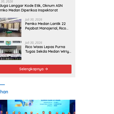
i 30, 2026
duga Langgar Kode Etik, Oknum ASN
mko Medan Diperiksa Inspektorat
Juli 30, 2026
Pemko Medan Lantik 22
Pejabat Manajerial, Rico
Waas Minta Pelayanan
Publik Lebih Cepat dan
Transparan
Juli 30, 2026
Rico Waas Lepas Purna
Tugas Sekda Medan Wiriya
Alrahman, Sebut
Pengabdian Tak Pernah
Berakhir
Selengkapnya
ahan