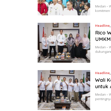
Medan – W
komitmen 
Headline
Rico 
UMKM 
Medan – W
dukungann
Headline
Wali 
untuk
Medan – W
pentingny