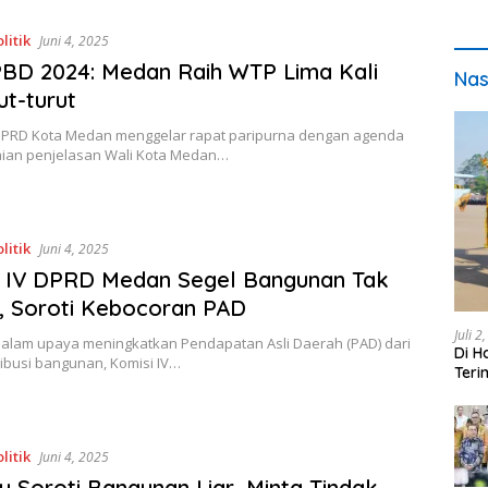
litik
Juni 4, 2025
BD 2024: Medan Raih WTP Lima Kali
Nas
ut-turut
PRD Kota Medan menggelar rapat paripurna dengan agenda
an penjelasan Wali Kota Medan…
litik
Juni 4, 2025
i IV DPRD Medan Segel Bangunan Tak
n, Soroti Kebocoran PAD
Juli 2
alam upaya meningkatkan Pendapatan Asli Daerah (PAD) dari
Di H
ribusi bangunan, Komisi IV…
Teri
pada
litik
Juni 4, 2025
Soroti Bangunan Liar, Minta Tindak