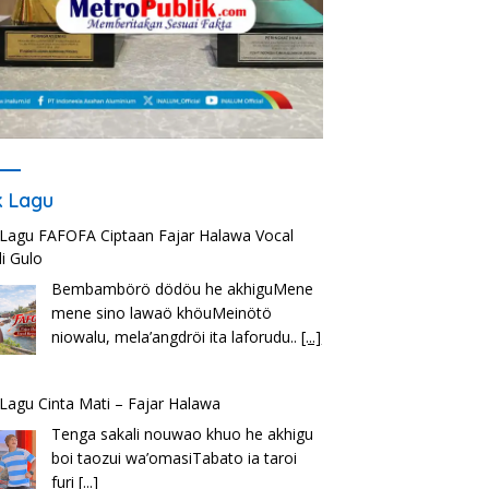
ik Lagu
k Lagu FAFOFA Ciptaan Fajar Halawa Vocal
i Gulo
Bembambörö dödöu he akhiguMene
mene sino lawaö khöuMeinötö
niowalu, mela’angdröi ita laforudu..
[...]
k Lagu Cinta Mati – Fajar Halawa
Tenga sakali nouwao khuo he akhigu
boi taozui wa’omasiTabato ia taroi
furi
[...]