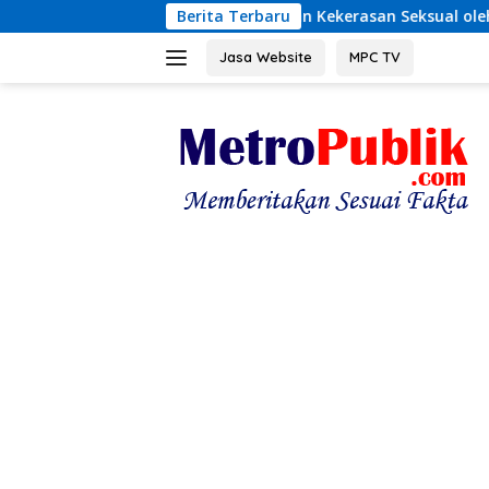
Langsung
 Bongkar Dugaan Kekerasan Seksual oleh Ayah Angkat
Berita Terbaru
ke
konten
Jasa Website
MPC TV