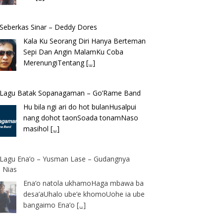
k Seberkas Sinar – Deddy Dores
Kala Ku Seorang Diri Hanya Berteman
Sepi Dan Angin MalamKu Coba
MerenungiTentang
[...]
k Lagu Batak Sopanagaman – Go’Rame Band
Hu bila ngi ari do hot bulanHusalpui
nang dohot taonSoada tonamNaso
masihol
[...]
k Lagu Ena’o – Yusman Lase – Gudangnya
 Nias
Ena’o natola ukhamoHaga mbawa ba
desa’aUhalo ube’e khomoUohe ia ube
bangaimo Ena’o
[...]