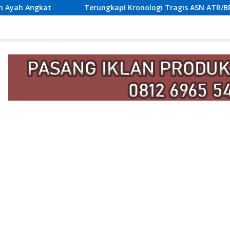
Terungkap! Kronologi Tragis ASN ATR/BPN Nias Tewas Lompat da