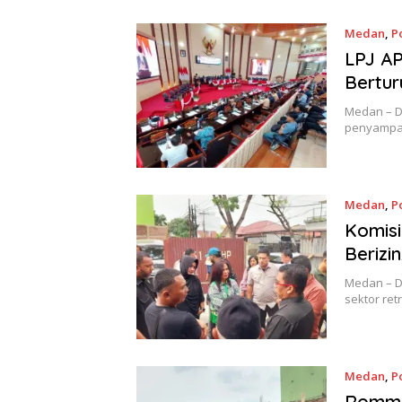
Medan
,
Po
LPJ AP
Bertur
Medan – D
penyampai
Medan
,
Po
Komis
Berizi
Medan – D
sektor ret
Medan
,
Po
Rommy 