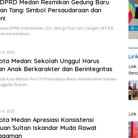
 DPRD Medan Resmikan Gedung Baru
an Tang: Simbol Persaudaraan dan
ni
etua DPRD Kota Medan, Drs. Wong Chun Sen Tarigan, M.Pd.B,
smi meresmikan…
i 4, 2025
Lir
ota Medan: Sekolah Unggul Harus
Liri
an Anak Berkarakter dan Berintegritas
Rend
ali Kota Medan Rico Tri Putra Bayu Waas menekankan bahwa
nggulan bukan…
i 4, 2025
Liri
ota Medan Apresiasi Konsistensi
uan Sultan Iskandar Muda Rawat
agaman