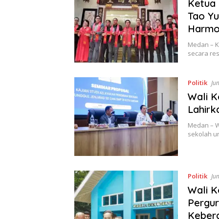
Ketua
Tao Yu
Harmo
Medan – K
secara re
Politik
Jun
Wali K
Lahirk
Medan – W
sekolah u
Politik
Jun
Wali K
Pergur
Keber