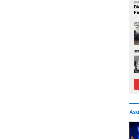
Jul
Di
Pe
As