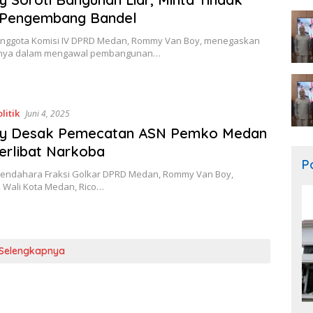
 Pengembang Bandel
nggota Komisi IV DPRD Medan, Rommy Van Boy, menegaskan
nya dalam mengawal pembangunan…
litik
Juni 4, 2025
 Desak Pemecatan ASN Pemko Medan
erlibat Narkoba
Po
endahara Fraksi Golkar DPRD Medan, Rommy Van Boy,
Wali Kota Medan, Rico…
Selengkapnya