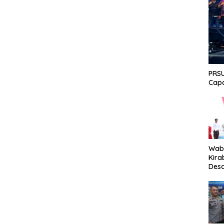
PRSU
Capa
Wabu
Kira
Desa
Peki
Men