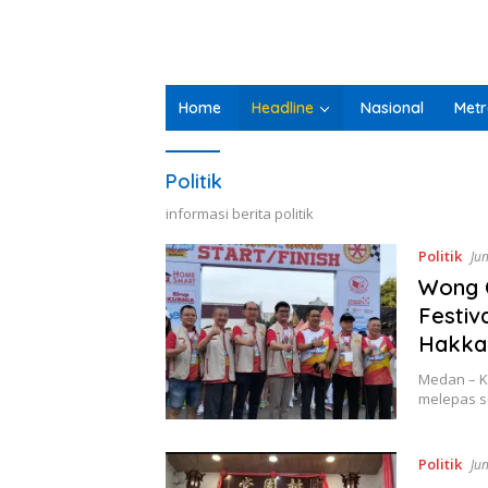
Home
Headline
Nasional
Metr
Politik
informasi berita politik
Politik
Jun
Wong 
Festiv
Hakka
Medan – K
melepas s
Politik
Jun