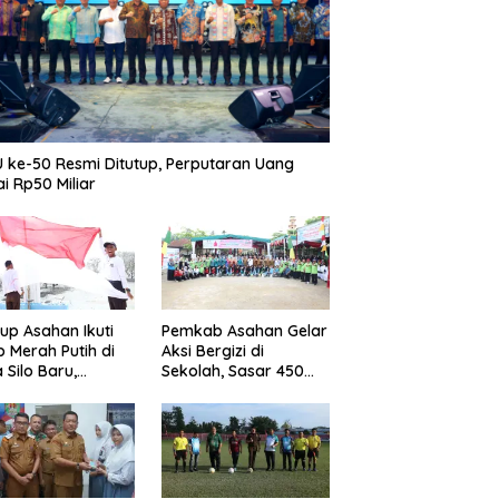
 ke-50 Resmi Ditutup, Perputaran Uang
i Rp50 Miliar
p Asahan Ikuti
Pemkab Asahan Gelar
b Merah Putih di
Aksi Bergizi di
 Silo Baru,
Sekolah, Sasar 450
kan Merdeka
Remaja Putri Cegah
ggema
Stunting