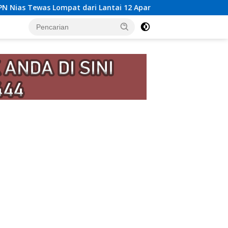
ri Lantai 12 Apartemen, Berawal dari Pesan Wanita Lewat Apli