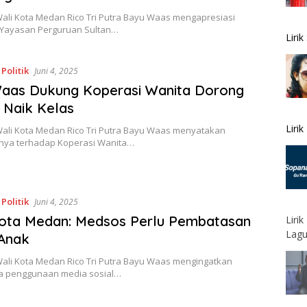
ali Kota Medan Rico Tri Putra Bayu Waas mengapresiasi
Yayasan Perguruan Sultan…
Liri
,
Politik
Juni 4, 2025
Waas Dukung Koperasi Wanita Dorong
Naik Kelas
Liri
ali Kota Medan Rico Tri Putra Bayu Waas menyatakan
ya terhadap Koperasi Wanita…
,
Politik
Juni 4, 2025
Kota Medan: Medsos Perlu Pembatasan
Liri
Lagu
 Anak
ali Kota Medan Rico Tri Putra Bayu Waas mengingatkan
a penggunaan media sosial…