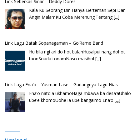
Lirik Lagu Batak Sopanagaman – Go’Rame Band
Hu bila ngi ari do hot bulanHusalpui nang dohot
taonSoada tonamNaso masihol
[...]
Lirik Lagu Ena’o – Yusman Lase – Gudangnya Lagu Nias
Ena’o natola ukhamoHaga mbawa ba desa’aUhalo
ube’e khomoUohe ia ube bangaimo Ena’o
[...]
Lirik Lagu FAFOFA Ciptaan Fajar Halawa Vocal Rendi Gulo
Bembambörö dödöu he akhiguMene mene sino
lawaö khöuMeinötö niowalu, mela’angdröi ita
laforudu..
[...]