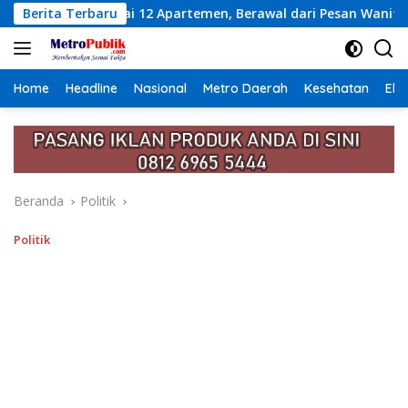
Langsung
rtemen, Berawal dari Pesan Wanita Lewat Aplikasi Kencan
Berita Terbaru
ke
konten
Home
Headline
Nasional
Metro Daerah
Kesehatan
Eko
Beranda
Politik
Politik