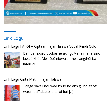
Lirik Lagu
Lirik Lagu Cinta Mati – Fajar Halawa
Tenga sakali nouwao khuo he akhigu boi taozui
wa’omasiTabato ia taroi furi
[...]
Lirik Seberkas Sinar – Deddy Dores
Kala Ku Seorang Diri Hanya Berteman Sepi Dan
Angin MalamKu Coba MerenungiTentang
[...]