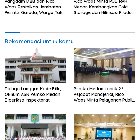
Pangdam I/BB dan Rico
Rico Waas Minta PUD RPH
Waas Resmikan Jembatan
Medan Kembangkan Cold
Perintis Garuda, Warga Tak
Storage dan Hilirisasi Produk
Lagi Menyeberang Lewat
Daging
Pipa
Rekomendasi untuk kamu
Diduga Langgar Kode Etik,
Pemko Medan Lantik 22
Oknum ASN Pemko Medan
Pejabat Manajerial, Rico
Diperiksa Inspektorat
Waas Minta Pelayanan Publik
Lebih Cepat dan Transparan