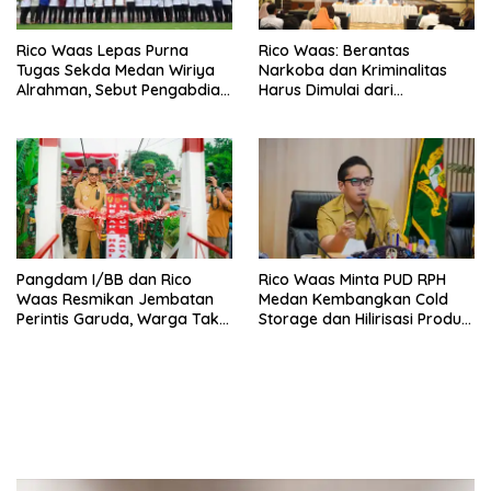
Rico Waas Lepas Purna
Rico Waas: Berantas
Tugas Sekda Medan Wiriya
Narkoba dan Kriminalitas
Alrahman, Sebut Pengabdian
Harus Dimulai dari
Tak Pernah Berakhir
Penguatan Ekonomi Warga
Pangdam I/BB dan Rico
Rico Waas Minta PUD RPH
Waas Resmikan Jembatan
Medan Kembangkan Cold
Perintis Garuda, Warga Tak
Storage dan Hilirisasi Produk
Lagi Menyeberang Lewat
Daging
Pipa