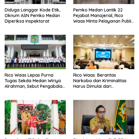
Diduga Langgar Kode Etik,
Pemko Medan Lantik 22
Oknum ASN Pemko Medan
Pejabat Manajerial, Rico
Diperiksa Inspektorat
Waas Minta Pelayanan Publik
Lebih Cepat dan Transparan
Rico Waas Lepas Purna
Rico Waas: Berantas
Tugas Sekda Medan Wiriya
Narkoba dan Kriminalitas
Alrahman, Sebut Pengabdian
Harus Dimulai dari
Tak Pernah Berakhir
Penguatan Ekonomi Warga