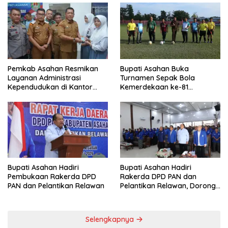
Pemkab Asahan Resmikan
Bupati Asahan Buka
Layanan Administrasi
Turnamen Sepak Bola
Kependudukan di Kantor
Kemerdekaan ke-81
Camat Aek Kuasan
Perebutkan Piala Dandim
0208/Asahan
Bupati Asahan Hadiri
Bupati Asahan Hadiri
Pembukaan Rakerda DPD
Rakerda DPD PAN dan
PAN dan Pelantikan Relawan
Pelantikan Relawan, Dorong
Sinergi untuk Kemajuan
Daerah
Selengkapnya