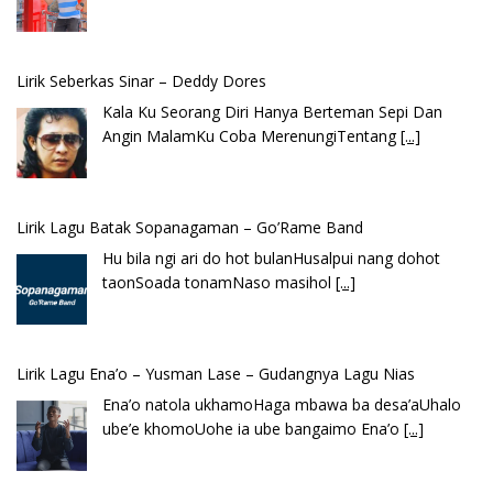
Lirik Lagu Batak Sopanagaman – Go’Rame Band
Hu bila ngi ari do hot bulanHusalpui nang dohot
taonSoada tonamNaso masihol
[...]
Lirik Lagu Ena’o – Yusman Lase – Gudangnya Lagu Nias
Ena’o natola ukhamoHaga mbawa ba desa’aUhalo
ube’e khomoUohe ia ube bangaimo Ena’o
[...]
Lirik Lagu FAFOFA Ciptaan Fajar Halawa Vocal Rendi Gulo
Bembambörö dödöu he akhiguMene mene sino
lawaö khöuMeinötö niowalu, mela’angdröi ita
laforudu..
[...]