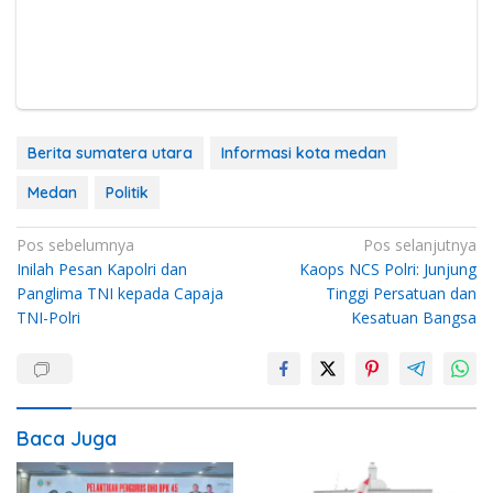
Berita sumatera utara
Informasi kota medan
Medan
Politik
Navigasi
Pos sebelumnya
Pos selanjutnya
Inilah Pesan Kapolri dan
Kaops NCS Polri: Junjung
pos
Panglima TNI kepada Capaja
Tinggi Persatuan dan
TNI-Polri
Kesatuan Bangsa
Baca Juga