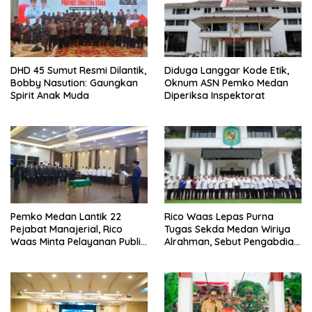
DHD 45 Sumut Resmi Dilantik,
Diduga Langgar Kode Etik,
Bobby Nasution: Gaungkan
Oknum ASN Pemko Medan
Spirit Anak Muda
Diperiksa Inspektorat
Pemko Medan Lantik 22
Rico Waas Lepas Purna
Pejabat Manajerial, Rico
Tugas Sekda Medan Wiriya
Waas Minta Pelayanan Publik
Alrahman, Sebut Pengabdian
Lebih Cepat dan Transparan
Tak Pernah Berakhir