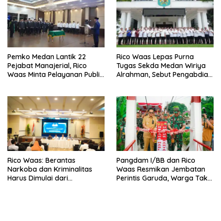
Pemko Medan Lantik 22
Rico Waas Lepas Purna
Pejabat Manajerial, Rico
Tugas Sekda Medan Wiriya
Waas Minta Pelayanan Publik
Alrahman, Sebut Pengabdian
Lebih Cepat dan Transparan
Tak Pernah Berakhir
Rico Waas: Berantas
Pangdam I/BB dan Rico
Narkoba dan Kriminalitas
Waas Resmikan Jembatan
Harus Dimulai dari
Perintis Garuda, Warga Tak
Penguatan Ekonomi Warga
Lagi Menyeberang Lewat
Pipa