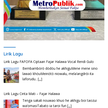
Lirik Lagu
Lirik Lagu Cinta Mati – Fajar Halawa
Tenga sakali nouwao khuo he akhigu boi taozui
wa’omasiTabato ia taroi furi
[...]
Lirik Seberkas Sinar – Deddy Dores
Kala Ku Seorang Diri Hanya Berteman Sepi Dan
Angin MalamKu Coba MerenungiTentang
[...]