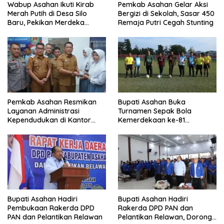
Wabup Asahan Ikuti Kirab
Pemkab Asahan Gelar Aksi
Merah Putih di Desa Silo
Bergizi di Sekolah, Sasar 450
Baru, Pekikan Merdeka
Remaja Putri Cegah Stunting
Menggema
Pemkab Asahan Resmikan
Bupati Asahan Buka
Layanan Administrasi
Turnamen Sepak Bola
Kependudukan di Kantor
Kemerdekaan ke-81
Camat Aek Kuasan
Perebutkan Piala Dandim
0208/Asahan
Bupati Asahan Hadiri
Bupati Asahan Hadiri
Pembukaan Rakerda DPD
Rakerda DPD PAN dan
PAN dan Pelantikan Relawan
Pelantikan Relawan, Dorong