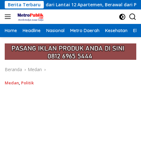
Langsung
ntai 12 Apartemen, Berawal dari Pesan Wanita Lewat Aplikasi 
Berita Terbaru
ke
konten
Home
Headline
Nasional
Metro Daerah
Kesehatan
Eko
Beranda
Medan
Medan
,
Politik