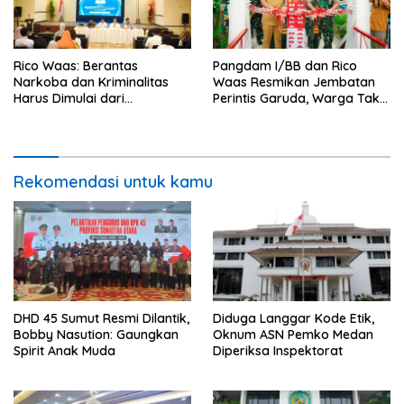
Rico Waas: Berantas
Pangdam I/BB dan Rico
Narkoba dan Kriminalitas
Waas Resmikan Jembatan
Harus Dimulai dari
Perintis Garuda, Warga Tak
Penguatan Ekonomi Warga
Lagi Menyeberang Lewat
Pipa
Rekomendasi untuk kamu
DHD 45 Sumut Resmi Dilantik,
Diduga Langgar Kode Etik,
Bobby Nasution: Gaungkan
Oknum ASN Pemko Medan
Spirit Anak Muda
Diperiksa Inspektorat