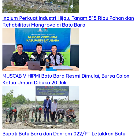
Inalum Perkuat Industri Hijau, Tanam 515 Ribu Pohon dan
Rehabilitasi Mangrove di Batu Bara
MUSCAB V HIPMI Batu Bara Resmi Dimulai, Bursa Calon
Ketua Umum Dibuka 20 Juli
Bupati Batu Bara dan Danrem 022/PT Letakkan Batu