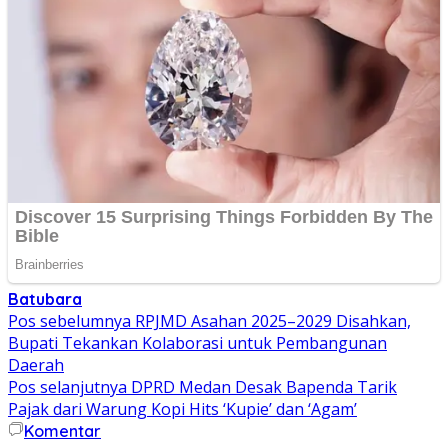
Batubara
Navigasi
Pos sebelumnya
RPJMD Asahan 2025–2029 Disahkan,
Bupati Tekankan Kolaborasi untuk Pembangunan
pos
Daerah
Pos selanjutnya
DPRD Medan Desak Bapenda Tarik
Pajak dari Warung Kopi Hits ‘Kupie’ dan ‘Agam’
Komentar