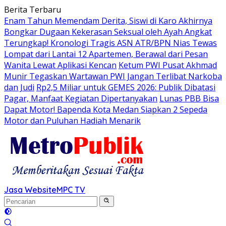
Langsung
Berita Terbaru
ke
Enam Tahun Memendam Derita, Siswi di Karo Akhirnya
konten
Bongkar Dugaan Kekerasan Seksual oleh Ayah Angkat
Terungkap! Kronologi Tragis ASN ATR/BPN Nias Tewas
Lompat dari Lantai 12 Apartemen, Berawal dari Pesan
Wanita Lewat Aplikasi Kencan
Ketum PWI Pusat Akhmad
Munir Tegaskan Wartawan PWI Jangan Terlibat Narkoba
dan Judi
Rp2,5 Miliar untuk GEMES 2026: Publik Dibatasi
Pagar, Manfaat Kegiatan Dipertanyakan
Lunas PBB Bisa
Dapat Motor! Bapenda Kota Medan Siapkan 2 Sepeda
Motor dan Puluhan Hadiah Menarik
Jasa Website
MPC TV