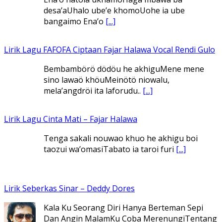
desa’aUhalo ube’e khomoUohe ia ube
bangaimo Ena’o
[...]
Lirik Lagu FAFOFA Ciptaan Fajar Halawa Vocal Rendi Gulo
Bembambörö dödöu he akhiguMene mene
sino lawaö khöuMeinötö niowalu,
mela’angdröi ita laforudu..
[...]
Lirik Lagu Cinta Mati – Fajar Halawa
Tenga sakali nouwao khuo he akhigu boi
taozui wa’omasiTabato ia taroi furi
[...]
Lirik Seberkas Sinar – Deddy Dores
Kala Ku Seorang Diri Hanya Berteman Sepi
Dan Angin MalamKu Coba MerenungiTentang