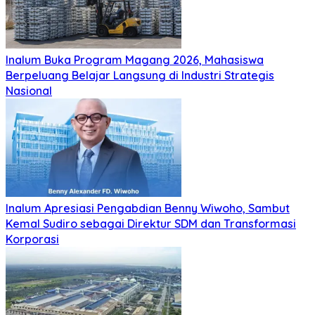
Inalum Buka Program Magang 2026, Mahasiswa
Berpeluang Belajar Langsung di Industri Strategis
Nasional
Inalum Apresiasi Pengabdian Benny Wiwoho, Sambut
Kemal Sudiro sebagai Direktur SDM dan Transformasi
Korporasi