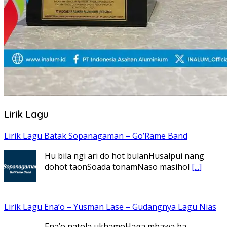
Lirik Lagu
Lirik Lagu Batak Sopanagaman – Go’Rame Band
Hu bila ngi ari do hot bulanHusalpui nang
dohot taonSoada tonamNaso masihol
[...]
Lirik Lagu Ena’o – Yusman Lase – Gudangnya Lagu Nias
Ena’o natola ukhamoHaga mbawa ba