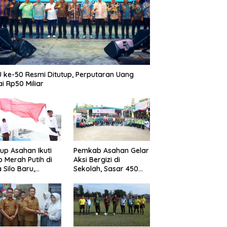
 ke-50 Resmi Ditutup, Perputaran Uang
i Rp50 Miliar
p Asahan Ikuti
Pemkab Asahan Gelar
b Merah Putih di
Aksi Bergizi di
 Silo Baru,
Sekolah, Sasar 450
kan Merdeka
Remaja Putri Cegah
ggema
Stunting