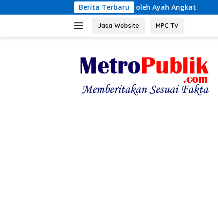
Langsung
an Seksual oleh Ayah Angkat
Berita Terbaru
Terungkap! Kronologi Tr
ke
konten
Jasa Website
MPC TV