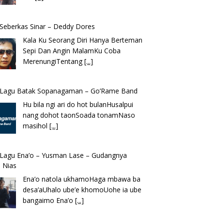
k Seberkas Sinar – Deddy Dores
Kala Ku Seorang Diri Hanya Berteman
Sepi Dan Angin MalamKu Coba
MerenungiTentang
[...]
k Lagu Batak Sopanagaman – Go’Rame Band
Hu bila ngi ari do hot bulanHusalpui
nang dohot taonSoada tonamNaso
masihol
[...]
k Lagu Ena’o – Yusman Lase – Gudangnya
 Nias
Ena’o natola ukhamoHaga mbawa ba
desa’aUhalo ube’e khomoUohe ia ube
bangaimo Ena’o
[...]