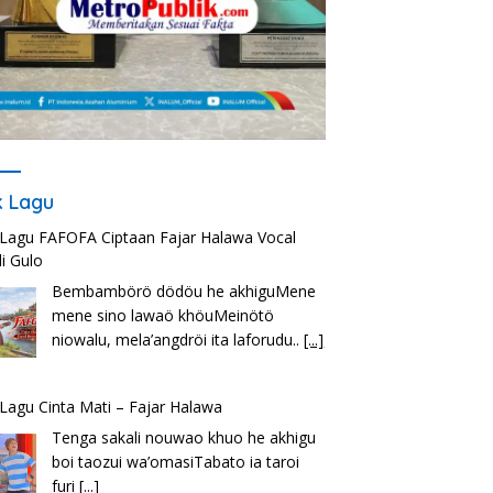
ik Lagu
k Lagu FAFOFA Ciptaan Fajar Halawa Vocal
i Gulo
Bembambörö dödöu he akhiguMene
mene sino lawaö khöuMeinötö
niowalu, mela’angdröi ita laforudu..
[...]
k Lagu Cinta Mati – Fajar Halawa
Tenga sakali nouwao khuo he akhigu
boi taozui wa’omasiTabato ia taroi
furi
[...]