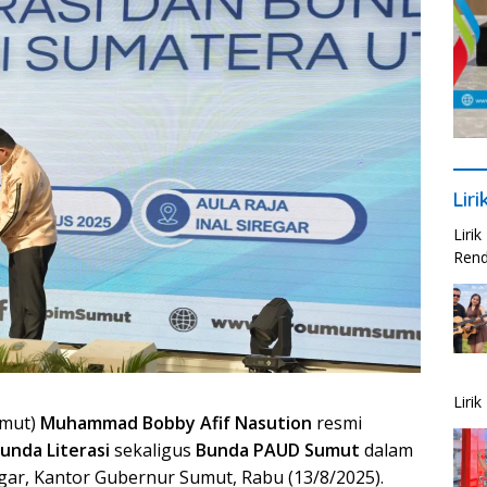
Lir
Liri
Rend
Liri
umut)
Muhammad Bobby Afif Nasution
resmi
unda Literasi
sekaligus
Bunda PAUD Sumut
dalam
regar, Kantor Gubernur Sumut, Rabu (13/8/2025).