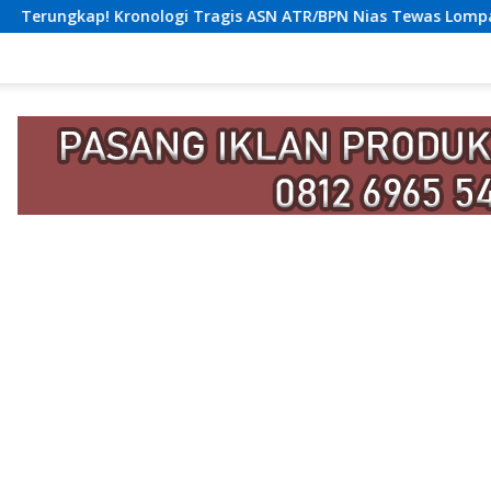
agis ASN ATR/BPN Nias Tewas Lompat dari Lantai 12 Apartemen,