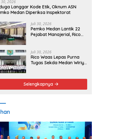
i 30, 2026
duga Langgar Kode Etik, Oknum ASN
mko Medan Diperiksa Inspektorat
Juli 30, 2026
Pemko Medan Lantik 22
Pejabat Manajerial, Rico
Waas Minta Pelayanan
Publik Lebih Cepat dan
Transparan
Juli 30, 2026
Rico Waas Lepas Purna
Tugas Sekda Medan Wiriya
Alrahman, Sebut
Pengabdian Tak Pernah
Berakhir
Selengkapnya
ahan