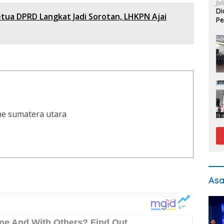
Jul
Di
tua DPRD Langkat Jadi Sorotan, LHKPN Ajai
Pe
ine sumatera utara
As