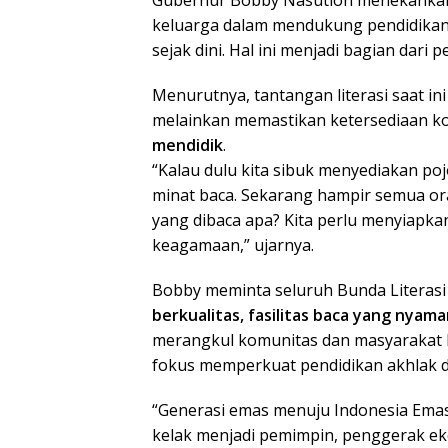
Gubernur Bobby Nasution menekankan
keluarga dalam mendukung pendidikan 
sejak dini. Hal ini menjadi bagian dar
Menurutnya, tantangan literasi saat in
melainkan memastikan ketersediaan k
mendidik
.
“Kalau dulu kita sibuk menyediakan p
minat baca. Sekarang hampir semua or
yang dibaca apa? Kita perlu menyiapka
keagamaan,” ujarnya.
Bobby meminta seluruh Bunda Literas
berkualitas, fasilitas baca yang nyam
merangkul komunitas dan masyarakat l
fokus memperkuat pendidikan akhlak da
“Generasi emas menuju Indonesia Emas
kelak menjadi pemimpin, penggerak ek