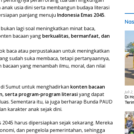
 pentingnya peran orang tua dan lingkungan
anak usia dini serta membangun budaya literasi
i persiapan panjang menuju
Indonesia Emas 2045
.
Nas
i bukan lagi soal meningkatkan minat baca,
onten bacaan yang
berkualitas, bermanfaat, dan
ojok baca atau perpustakaan untuk meningkatkan
ang sudah suka membaca, tetapi pertanyaannya,
n bacaan yang menambah ilmu, moral, dan nilai
i di Sumut untuk menghadirkan
konten bacaan
Juli 2
an, serta program-program literasi
yang dapat
Di H
uas. Sementara itu, ia juga berharap Bunda PAUD
Teri
pada
n karakter anak sejak dini.
 2045 harus dipersiapkan sejak sekarang. Mereka
onomi, dan pengelola pemerintahan, sehingga