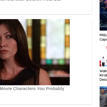
PRSU
Capa
Wabu
Kira
Desa
Peki
Men