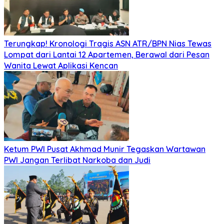
Terungkap! Kronologi Tragis ASN ATR/BPN Nias Tewas
Lompat dari Lantai 12 Apartemen, Berawal dari Pesan
Wanita Lewat Aplikasi Kencan
Ketum PWI Pusat Akhmad Munir Tegaskan Wartawan
PWI Jangan Terlibat Narkoba dan Judi