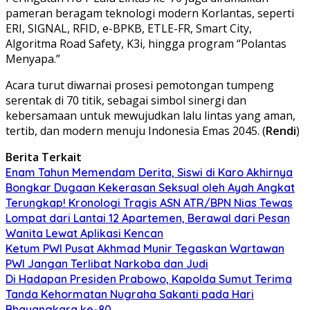
pameran beragam teknologi modern Korlantas, seperti
ERI, SIGNAL, RFID, e-BPKB, ETLE-FR, Smart City,
Algoritma Road Safety, K3i, hingga program “Polantas
Menyapa.”
Acara turut diwarnai prosesi pemotongan tumpeng
serentak di 70 titik, sebagai simbol sinergi dan
kebersamaan untuk mewujudkan lalu lintas yang aman,
tertib, dan modern menuju Indonesia Emas 2045. (
Rendi
)
Berita Terkait
Enam Tahun Memendam Derita, Siswi di Karo Akhirnya
Bongkar Dugaan Kekerasan Seksual oleh Ayah Angkat
Terungkap! Kronologi Tragis ASN ATR/BPN Nias Tewas
Lompat dari Lantai 12 Apartemen, Berawal dari Pesan
Wanita Lewat Aplikasi Kencan
Ketum PWI Pusat Akhmad Munir Tegaskan Wartawan
PWI Jangan Terlibat Narkoba dan Judi
Di Hadapan Presiden Prabowo, Kapolda Sumut Terima
Tanda Kehormatan Nugraha Sakanti pada Hari
Bhayangkara ke-80