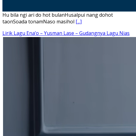
Hu bila ngi ari do hot bulanHusalpui nang dohot
taonSoada tonamNaso masihol
[...]
Lirik Lagu Ena’o – Yusman Lase – Gudangnya Lagu Nias