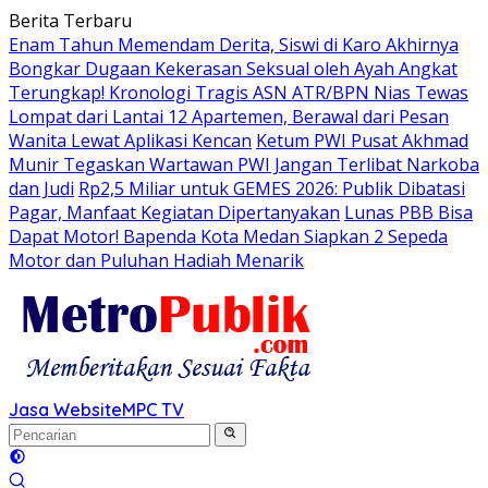
Langsung
Berita Terbaru
ke
Enam Tahun Memendam Derita, Siswi di Karo Akhirnya
konten
Bongkar Dugaan Kekerasan Seksual oleh Ayah Angkat
Terungkap! Kronologi Tragis ASN ATR/BPN Nias Tewas
Lompat dari Lantai 12 Apartemen, Berawal dari Pesan
Wanita Lewat Aplikasi Kencan
Ketum PWI Pusat Akhmad
Munir Tegaskan Wartawan PWI Jangan Terlibat Narkoba
dan Judi
Rp2,5 Miliar untuk GEMES 2026: Publik Dibatasi
Pagar, Manfaat Kegiatan Dipertanyakan
Lunas PBB Bisa
Dapat Motor! Bapenda Kota Medan Siapkan 2 Sepeda
Motor dan Puluhan Hadiah Menarik
Jasa Website
MPC TV