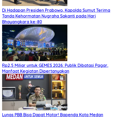
Di Hadapan Presiden Prabowo, Kapolda Sumut Terima
Tanda Kehormatan Nugraha Sakanti pada Hari
Bhayangkara ke-80
Rp2,5 Miliar untuk GEMES 2026: Publik Dibatasi Pagar,
Manfaat Kegiatan Dipertanyakan
Lunas PBB Bisa Dapat Motor! Bapenda Kota Medan