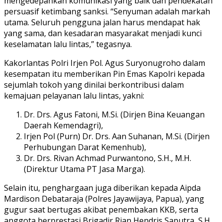
mengedepankan komunikasi yang baik dan pendekatan
persuasif ketimbang sanksi. “Senyuman adalah markah
utama. Seluruh pengguna jalan harus mendapat hak
yang sama, dan kesadaran masyarakat menjadi kunci
keselamatan lalu lintas,” tegasnya.
Kakorlantas Polri Irjen Pol. Agus Suryonugroho dalam
kesempatan itu memberikan Pin Emas Kapolri kepada
sejumlah tokoh yang dinilai berkontribusi dalam
kemajuan pelayanan lalu lintas, yakni:
Dr. Drs. Agus Fatoni, M.Si. (Dirjen Bina Keuangan
Daerah Kemendagri),
Irjen Pol (Purn) Dr. Drs. Aan Suhanan, M.Si. (Dirjen
Perhubungan Darat Kemenhub),
Dr. Drs. Rivan Achmad Purwantono, S.H., M.H.
(Direktur Utama PT Jasa Marga).
Selain itu, penghargaan juga diberikan kepada Aipda
Mardison Debataraja (Polres Jayawijaya, Papua), yang
gugur saat bertugas akibat penembakan KKB, serta
anggota berprestasi Brigadir Rian Hendris Saputra, S.H.