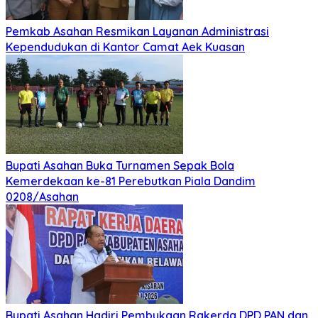
Pemkab Asahan Resmikan Layanan Administrasi
Kependudukan di Kantor Camat Aek Kuasan
Bupati Asahan Buka Turnamen Sepak Bola
Kemerdekaan ke-81 Perebutkan Piala Dandim
0208/Asahan
Bupati Asahan Hadiri Pembukaan Rakerda DPD PAN dan