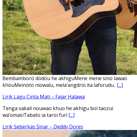
Bembambörö dödöu he akhiguMene mene sino lawaö
khöuMeinötö niowalu, mela’angdröi ita laforudu..
[...]
Lirik Lagu Cinta Mati – Fajar Halawa