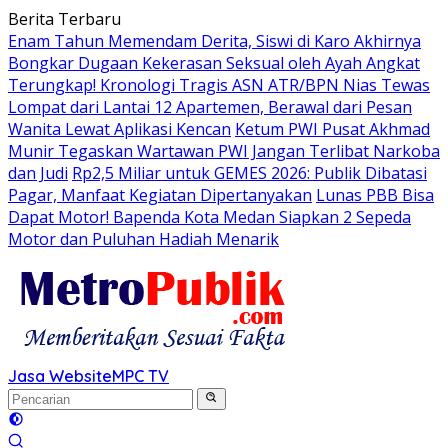
Langsung
Berita Terbaru
ke
Enam Tahun Memendam Derita, Siswi di Karo Akhirnya
konten
Bongkar Dugaan Kekerasan Seksual oleh Ayah Angkat
Terungkap! Kronologi Tragis ASN ATR/BPN Nias Tewas
Lompat dari Lantai 12 Apartemen, Berawal dari Pesan
Wanita Lewat Aplikasi Kencan
Ketum PWI Pusat Akhmad
Munir Tegaskan Wartawan PWI Jangan Terlibat Narkoba
dan Judi
Rp2,5 Miliar untuk GEMES 2026: Publik Dibatasi
Pagar, Manfaat Kegiatan Dipertanyakan
Lunas PBB Bisa
Dapat Motor! Bapenda Kota Medan Siapkan 2 Sepeda
Motor dan Puluhan Hadiah Menarik
Jasa Website
MPC TV