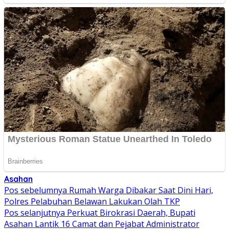
Asahan
Navigasi
Pos sebelumnya
Rumah Warga Dibakar Saat Dini Hari,
Polres Pelabuhan Belawan Lakukan Olah TKP
pos
Pos selanjutnya
Perkuat Birokrasi Daerah, Bupati
Asahan Lantik 16 Camat dan Pejabat Administrator