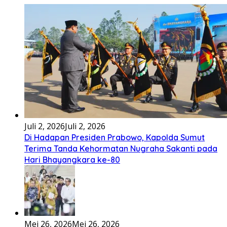
Tenga sakali nouwao khuo he akhigu boi taozui