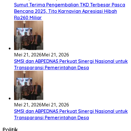
wa’omasiTabato ia taroi furi
[...]
Lirik Seberkas Sinar – Deddy Dores
Kala Ku Seorang Diri Hanya Berteman Sepi Dan Angin