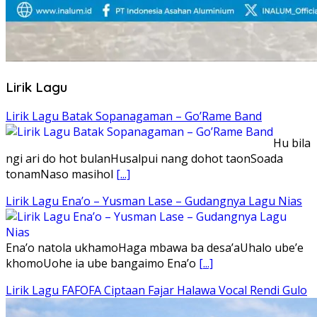
Lirik Lagu
Lirik Lagu Batak Sopanagaman – Go’Rame Band
Hu bila
ngi ari do hot bulanHusalpui nang dohot taonSoada
tonamNaso masihol
[...]
Lirik Lagu Ena’o – Yusman Lase – Gudangnya Lagu Nias
Ena’o natola ukhamoHaga mbawa ba desa’aUhalo ube’e
khomoUohe ia ube bangaimo Ena’o
[...]
Lirik Lagu FAFOFA Ciptaan Fajar Halawa Vocal Rendi Gulo