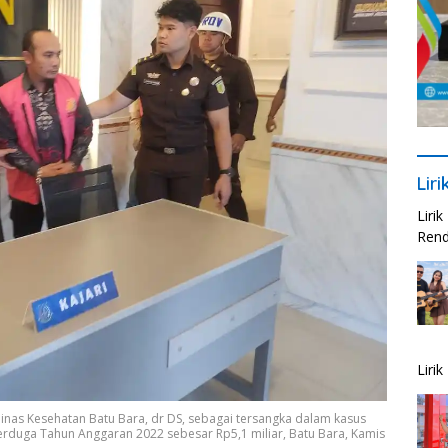
Lir
Liri
Rend
Liri
nas Kesehatan Batu Bara, dr DS, sebagai tersangka dalam kasus
erduga Tahun Anggaran 2022 sebesar Rp5,1 miliar, Batu Bara, Kamis