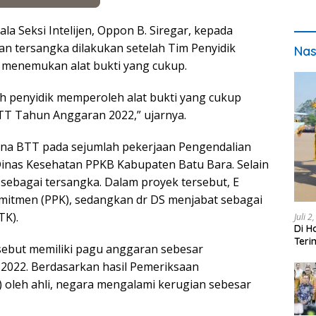
la Seksi Intelijen, Oppon B. Siregar, kepada
 tersangka dilakukan setelah Tim Penyidik
Nas
a menemukan alat bukti yang cukup.
h penyidik memperoleh alat bukti yang cukup
TT Tahun Anggaran 2022,” ujarnya.
Dana BTT pada sejumlah pekerjaan Pengendalian
inas Kesehatan PPKB Kabupaten Batu Bara. Selain
 sebagai tersangka. Dalam proyek tersebut, E
mitmen (PPK), sedangkan dr DS menjabat sebagai
TK).
Juli 2
Di H
Teri
sebut memiliki pagu anggaran sebesar
pada
2022. Berdasarkan hasil Pemeriksaan
oleh ahli, negara mengalami kerugian sebesar