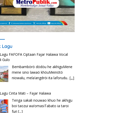
ik Lagu
k Lagu FAFOFA Ciptaan Fajar Halawa Vocal
i Gulo
Bembambörö dödöu he akhiguMene
mene sino lawaö khöuMeinötö
niowalu, mela’angdröi ita laforudu..
[...]
k Lagu Cinta Mati – Fajar Halawa
Tenga sakali nouwao khuo he akhigu
boi taozui wa’omasiTabato ia taroi
furi
[...]