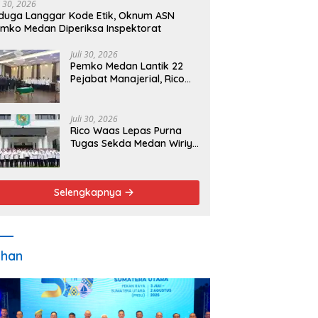
i 30, 2026
duga Langgar Kode Etik, Oknum ASN
mko Medan Diperiksa Inspektorat
Juli 30, 2026
Pemko Medan Lantik 22
Pejabat Manajerial, Rico
Waas Minta Pelayanan
Publik Lebih Cepat dan
Transparan
Juli 30, 2026
Rico Waas Lepas Purna
Tugas Sekda Medan Wiriya
Alrahman, Sebut
Pengabdian Tak Pernah
Berakhir
Selengkapnya
ahan