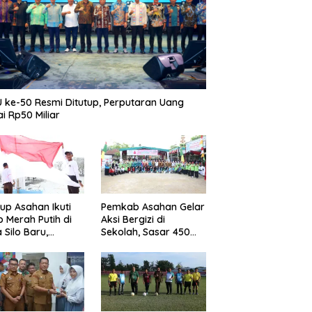
 ke-50 Resmi Ditutup, Perputaran Uang
i Rp50 Miliar
p Asahan Ikuti
Pemkab Asahan Gelar
b Merah Putih di
Aksi Bergizi di
 Silo Baru,
Sekolah, Sasar 450
kan Merdeka
Remaja Putri Cegah
ggema
Stunting