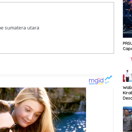
ine sumatera utara
PRSU
Capa
Wabu
Kira
Desa
Peki
Men