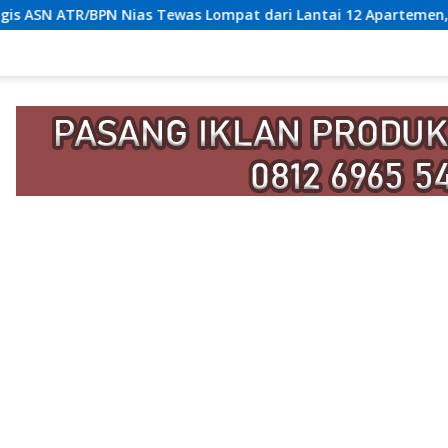
was Lompat dari Lantai 12 Apartemen, Berawal dari Pesan Wani