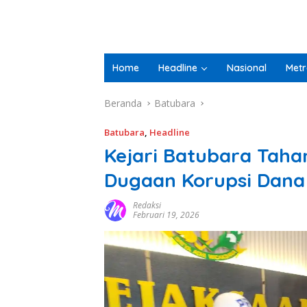
Home
Headline
Nasional
Metr
Beranda
Batubara
Batubara
,
Headline
Kejari Batubara Taha
Dugaan Korupsi Dana 
Redaksi
Februari 19, 2026